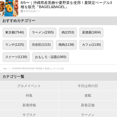
8/5〜｜沖縄県産黒糖や夏野菜を使用！夏限定ベーグル3
種を販売『BAGEL&BAGEL』
8月5日(水) 〜
おすすめカテゴリー
東京都(7546)
ラーメン(2305)
肉(2253)
居酒屋(1804)
ランチ(1225)
渋谷区(1215)
焼肉(1138)
カフェ(1130)
スイーツ(1130)
おもしろ・話題(1065)
favy
CHINESE RESTAURANT 西安餃子 新宿センタービル店
カテゴリ一覧
グルメイベント
今日は何の日
特集
連載
新着情報
新着店舗
サブスク
ラーメン