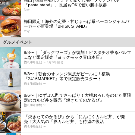
『pasta stand』。長居もOKで使い勝手抜群
favy
5
梅田限定！海外の定番・甘じょっぱ系ベーコンジャムバ
ーガーが新登場『BRISK STAND』
favy
グルメイベント
8/8〜｜「ダックワーズ」が復刻！ピスタチオ香るパルフ
ェなど限定販売『ヨックモック青山本店』
8月8日(土) 〜 8月30日(日)
8/8〜｜朝食のオレンジ果皮がビールに！横浜
『2416MARKET』等で限定販売スタート
8月8日(土) 〜
8/6〜｜ゆずぽん酢でさっぱり！大根おろしをのせた夏限
定のカルビ丼を販売『焼きたてのかるび』
8月6日(木) 〜
『焼きたてのかるび』から「にんにくカルビ丼」が発
売！大人気の「豚カルビ丼」も待望の復活
8月6日(木) 〜