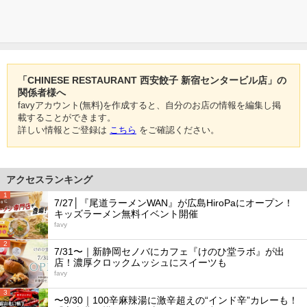
「CHINESE RESTAURANT 西安餃子 新宿センタービル店」の
関係者様へ
favyアカウント(無料)を作成すると、自分のお店の情報を編集し掲
載することができます。
詳しい情報とご登録は
こちら
をご確認ください。
アクセスランキング
1
7/27│『尾道ラーメンWAN』が広島HiroPaにオープン！
キッズラーメン無料イベント開催
favy
2
7/31〜｜新静岡セノバにカフェ『けのひ堂ラボ』が出
店！濃厚クロックムッシュにスイーツも
favy
3
〜9/30｜100辛麻辣湯に激辛超えの“インド辛”カレーも！