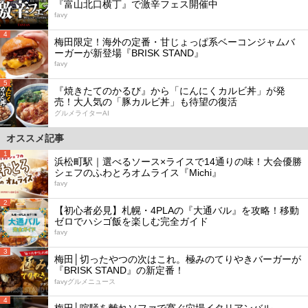
『富山北口横丁』で激辛フェス開催中
favy
4
梅田限定！海外の定番・甘じょっぱ系ベーコンジャムバ
ーガーが新登場『BRISK STAND』
favy
5
『焼きたてのかるび』から「にんにくカルビ丼」が発
売！大人気の「豚カルビ丼」も待望の復活
グルメライターAI
オススメ記事
1
浜松町駅｜選べるソース×ライスで14通りの味！大会優勝
シェフのふわとろオムライス『Michi』
favy
2
【初心者必見】札幌・4PLAの『大通バル』を攻略！移動
ゼロでハシゴ飯を楽しむ完全ガイド
favy
3
梅田│切ったやつの次はこれ。極みのてりやきバーガーが
『BRISK STAND』の新定番！
favyグルメニュース
4
梅田│喧騒を離れソファで寛ぐ穴場イタリアンバル