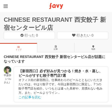
CHINESE RESTAURANT 西安餃子 新
宿センタービル店
行った
0
行きたい
0
記事
地図
トップ
CHINESE RESTAURANT 西安餃子 新宿センタービル店が話題に
なっています
【新宿西口】必ず好みが見つかる！焼き・水・蒸し、
ビールがすすむ餃子専門店7選
平原学
（バル
オフィス街の新宿西口。仕事終わりのビールとともにいただき
さん）
たいのは、やはり餃子です。今回は新宿西口に限定し、7つの
餃子専門店を紹介。いつもとは違った具材や、見慣れない包み
方。また、ビールよりワイン...
この記事を読む