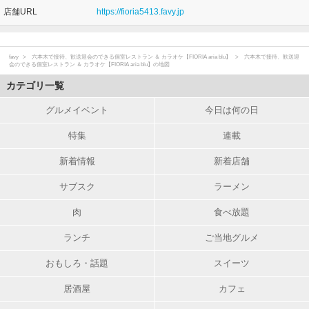
店舗URL
https://fioria5413.favy.jp
favy
六本木で接待、歓送迎会のできる個室レストラン ＆ カラオケ【FIORIA aria blu】
六本木で接待、歓送迎
会のできる個室レストラン ＆ カラオケ【FIORIA aria blu】の地図
カテゴリ一覧
グルメイベント
今日は何の日
特集
連載
新着情報
新着店舗
サブスク
ラーメン
肉
食べ放題
ランチ
ご当地グルメ
おもしろ・話題
スイーツ
居酒屋
カフェ