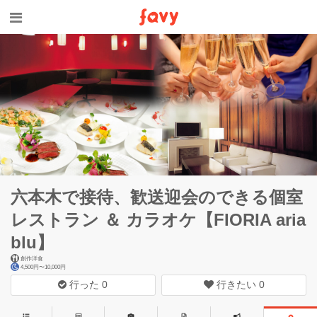
六本木で接待、歓送迎会のできる個室
レストラン ＆ カラオケ【FIORIA aria
blu】
創作洋食
4,500円〜10,000円
行った
0
行きたい
0