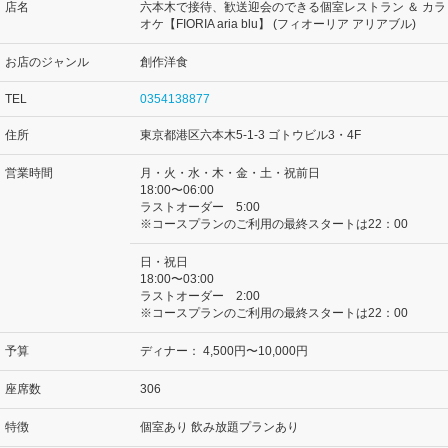
店名
六本木で接待、歓送迎会のできる個室レストラン ＆ カラ
オケ【FIORIA aria blu】 (フィオーリア アリアブル)
お店のジャンル
創作洋食
TEL
0354138877
住所
東京都港区六本木5-1-3 ゴトウビル3・4F
営業時間
月・火・水・木・金・土・祝前日
18:00〜06:00
ラストオーダー 5:00
※コースプランのご利用の最終スタートは22：00
日・祝日
18:00〜03:00
ラストオーダー 2:00
※コースプランのご利用の最終スタートは22：00
予算
ディナー：
4,500円〜10,000円
座席数
306
特徴
個室あり 飲み放題プランあり