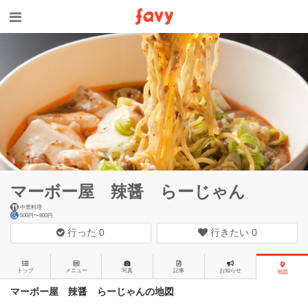
マーボー屋 辣醤 らーじゃん
中華料理
500円〜800円
行った
0
行きたい
0
トップ
メニュー
写真
記事
お知らせ
地図
マーボー屋 辣醤 らーじゃんの地図