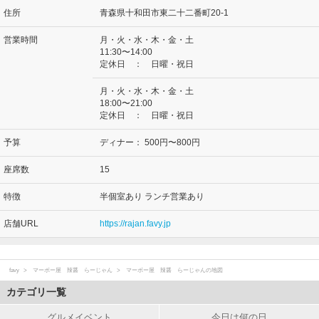
住所
青森県十和田市東二十二番町20-1
営業時間
月・火・水・木・金・土
11:30〜14:00
定休日 ： 日曜・祝日
月・火・水・木・金・土
18:00〜21:00
定休日 ： 日曜・祝日
予算
ディナー：
500円〜800円
座席数
15
特徴
半個室あり ランチ営業あり
店舗URL
https://rajan.favy.jp
favy
マーボー屋 辣醤 らーじゃん
マーボー屋 辣醤 らーじゃんの地図
カテゴリ一覧
グルメイベント
今日は何の日