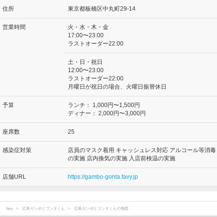
住所
東京都板橋区中丸町29-14
営業時間
火・水・木・金
17:00〜23:00
ラストオーダー22:00
土・日・祝日
12:00〜23:00
ラストオーダー22:00
月曜日が祝日の場合、火曜日振替休日
予算
ランチ：
1,000円〜1,500円
ディナー：
2,000円〜3,000円
座席数
25
感染症対策
店員のマスク着用 キャッシュレス対応 アルコール等消毒
の実施 店内換気の実施 入店前検温の実施
店舗URL
https://gambo-gonta.favy.jp
favy
広島ガンボとゴンタくん
広島ガンボとゴンタくんの地図