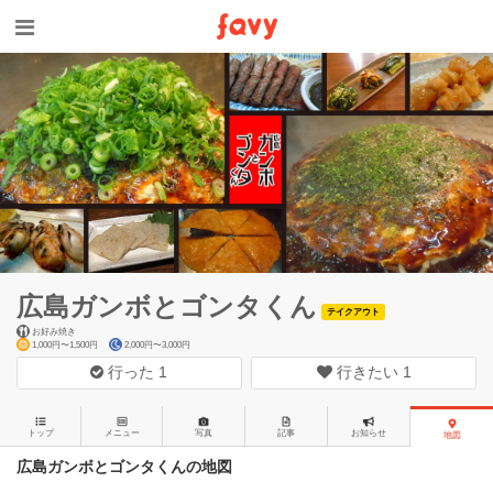
広島ガンボとゴンタくん
テイクアウト
お好み焼き
1,000円〜1,500円
2,000円〜3,000円
行った
1
行きたい
1
トップ
メニュー
写真
記事
お知らせ
地図
広島ガンボとゴンタくんの地図