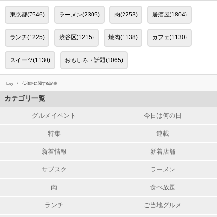
東京都(7546)
ラーメン(2305)
肉(2253)
居酒屋(1804)
ランチ(1225)
渋谷区(1215)
焼肉(1138)
カフェ(1130)
スイーツ(1130)
おもしろ・話題(1065)
favy
低価格に関する記事
カテゴリ一覧
グルメイベント
今日は何の日
特集
連載
新着情報
新着店舗
サブスク
ラーメン
肉
食べ放題
ランチ
ご当地グルメ