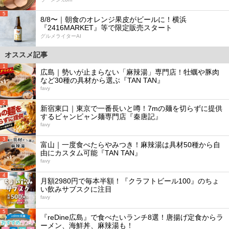
5
8/8〜｜朝食のオレンジ果皮がビールに！横浜
『2416MARKET』等で限定販売スタート
グルメライターAI
オススメ記事
1
広島｜勢いが止まらない「麻辣湯」専門店！牡蠣や豚肉
など30種の具材から選ぶ『TAN TAN』
favy
2
新宿東口｜東京で一番長いと噂！7mの麺を切らずに提供
するビャンビャン麺専門店『秦唐記』
favy
3
富山｜一度食べたらやみつき！麻辣湯は具材50種から自
由にカスタム可能『TAN TAN』
favy
4
月額2980円で毎本半額！『クラフトビール100』のちょ
い飲みサブスクに注目
favy
5
『reDine広島』で食べたいランチ8選！唐揚げ定食からラ
ーメン、海鮮丼、麻辣湯も！