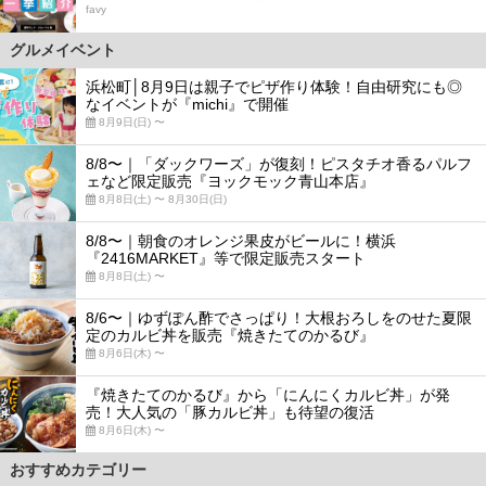
favy
グルメイベント
浜松町│8月9日は親子でピザ作り体験！自由研究にも◎
なイベントが『michi』で開催
8月9日(日) 〜
8/8〜｜「ダックワーズ」が復刻！ピスタチオ香るパルフ
ェなど限定販売『ヨックモック青山本店』
8月8日(土) 〜 8月30日(日)
8/8〜｜朝食のオレンジ果皮がビールに！横浜
『2416MARKET』等で限定販売スタート
8月8日(土) 〜
8/6〜｜ゆずぽん酢でさっぱり！大根おろしをのせた夏限
定のカルビ丼を販売『焼きたてのかるび』
8月6日(木) 〜
『焼きたてのかるび』から「にんにくカルビ丼」が発
売！大人気の「豚カルビ丼」も待望の復活
8月6日(木) 〜
おすすめカテゴリー