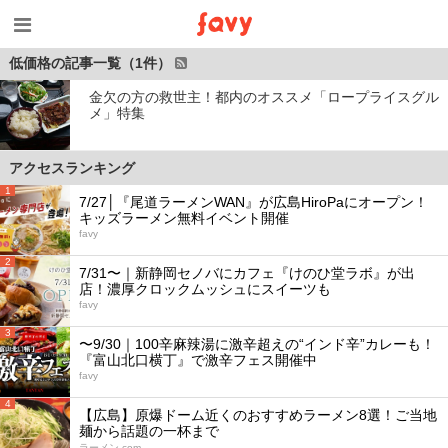
低価格の記事一覧（1件）
金欠の方の救世主！都内のオススメ「ロープライスグル
メ」特集
アクセスランキング
1
7/27│『尾道ラーメンWAN』が広島HiroPaにオープン！
キッズラーメン無料イベント開催
favy
2
7/31〜｜新静岡セノバにカフェ『けのひ堂ラボ』が出
店！濃厚クロックムッシュにスイーツも
favy
3
〜9/30｜100辛麻辣湯に激辛超えの“インド辛”カレーも！
『富山北口横丁』で激辛フェス開催中
favy
4
【広島】原爆ドーム近くのおすすめラーメン8選！ご当地
麺から話題の一杯まで
ラーメン.com