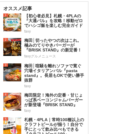
オススメ記事
1
【初心者必見】札幌・4PLAの
『大通バル』を攻略！移動ゼロ
でハシゴ飯を楽しむ完全ガイド
favy
2
梅田│切ったやつの次はこれ。
極みのてりやきバーガーが
『BRISK STAND』の新定番！
favyグルメニュース
3
梅田│喧騒を離れソファで寛ぐ
穴場イタリアンバル『pasta
stand』。長居もOKで使い勝手
抜群
favy
4
梅田限定！海外の定番・甘じょ
っぱ系ベーコンジャムバーガー
が新登場『BRISK STAND』
favy
5
札幌・4PLA｜常時100種以上の
クラフトビールが揃う！自分で
手にとって飲み比べもできる
『クラフトビール100』