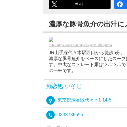
ポスト
濃厚な豚骨魚介の出汁に
出典：https://ramendb.supleks.jp/s/10883/photo
JR山手線代々木駅西口から徒歩5分。
濃厚な豚骨魚介をベースにしたスープ
す。中太なストレート麺はツルツルで
の一杯です。
麺恋処 いそじ
東京都渋谷区代々木1-14-5
0333786555