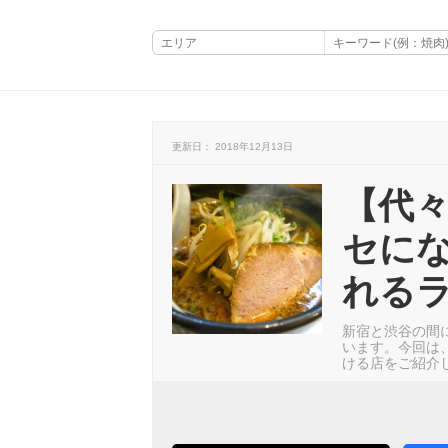
更新日： 2018年12月13日
【代
セに
れるラ
新宿と渋谷の間
います。今回は
ける店をご紹介