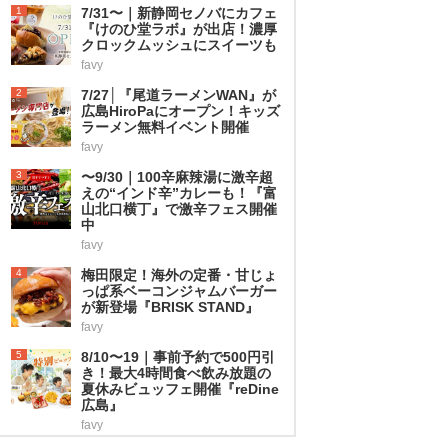
1
7/31〜｜新静岡セノバにカフェ
『けのひ堂ラボ』が出店！濃厚
クロックムッシュにスイーツも
favy
2
7/27│『尾道ラーメンWAN』が
広島HiroPaにオープン！キッズ
ラーメン無料イベント開催
favy
3
〜9/30｜100辛麻辣湯に激辛超
えの“インド辛”カレーも！『富
山北口横丁』で激辛フェス開催
中
favy
4
梅田限定！海外の定番・甘じょ
っぱ系ベーコンジャムバーガー
が新登場『BRISK STAND』
favy
5
8/10〜19｜事前予約で500円引
き！最大4時間食べ飲み放題の
夏休みビュッフェ開催『reDine
広島』
favy