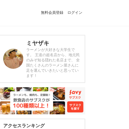
無料会員登録
ログイン
ミヤザキ
ラーメンが大好きな大学生で
す。 王道の超名店から、地元民
のみぞ知る隠れた名店まで、 全
国たくさんのラーメン屋さんに
足を運んでいきたいと思ってい
ます！
アクセスランキング