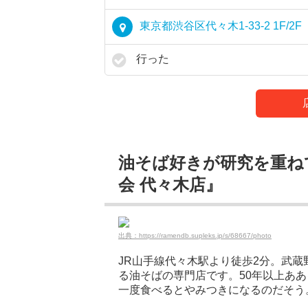
東京都渋谷区代々木1-33-2 1F/2F
行った
油そば好きが研究を重ね
会 代々木店』
出典：https://ramendb.supleks.jp/s/68667/photo
JR山手線代々木駅より徒歩2分。武
る油そばの専門店です。50年以上あ
一度食べるとやみつきになるのだそう