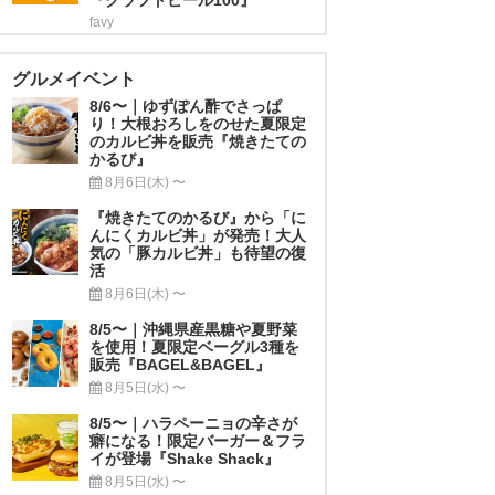
favy
グルメイベント
8/6〜｜ゆずぽん酢でさっぱ
り！大根おろしをのせた夏限定
のカルビ丼を販売『焼きたての
かるび』
8月6日(木) 〜
『焼きたてのかるび』から「に
んにくカルビ丼」が発売！大人
気の「豚カルビ丼」も待望の復
活
8月6日(木) 〜
8/5〜｜沖縄県産黒糖や夏野菜
を使用！夏限定ベーグル3種を
販売『BAGEL&BAGEL』
8月5日(水) 〜
8/5〜｜ハラペーニョの辛さが
癖になる！限定バーガー＆フラ
イが登場『Shake Shack』
8月5日(水) 〜