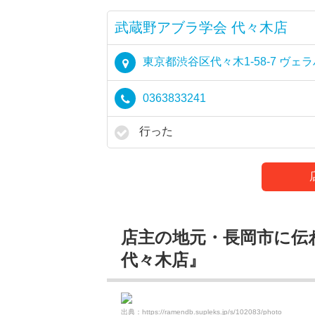
武蔵野アブラ学会 代々木店
東京都渋谷区代々木1-58-7 ヴェラ
0363833241
行った
店主の地元・長岡市に伝
代々木店』
出典：https://ramendb.supleks.jp/s/102083/photo