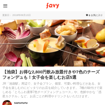
更新日： 2018年09月13日
お気に入り
0
【池袋】お得な2,800円飲み放題付きや7色のチーズ
フォンデュも！女子会を楽しむお店5選
JR「池袋駅」周辺で、女子会プラン、個室、可愛い料理などがある、女
子会を楽しむのにピッタリのお店を紹介していきます。 7種の味付けで楽
しめる「とろふわ濃厚7色チーズフォンデュコース」や、色鮮やかな「惑
星カクテル」など、お店ごとの料理やドリンクもいただけます。
sarururu