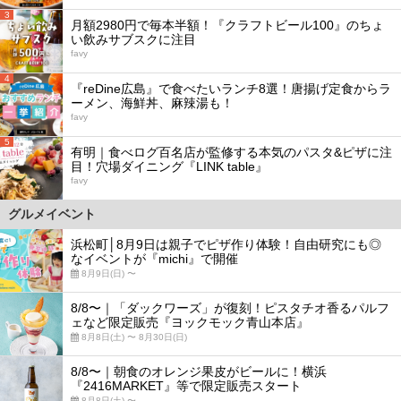
3
月額2980円で毎本半額！『クラフトビール100』のちょ
い飲みサブスクに注目
favy
4
『reDine広島』で食べたいランチ8選！唐揚げ定食からラ
ーメン、海鮮丼、麻辣湯も！
favy
5
有明｜食べログ百名店が監修する本気のパスタ&ピザに注
目！穴場ダイニング『LINK table』
favy
グルメイベント
浜松町│8月9日は親子でピザ作り体験！自由研究にも◎
なイベントが『michi』で開催
8月9日(日) 〜
8/8〜｜「ダックワーズ」が復刻！ピスタチオ香るパルフ
ェなど限定販売『ヨックモック青山本店』
8月8日(土) 〜 8月30日(日)
8/8〜｜朝食のオレンジ果皮がビールに！横浜
『2416MARKET』等で限定販売スタート
8月8日(土) 〜