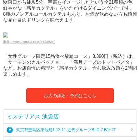
駅東口から徒歩5分、宇宙をイメージしたという全21種類の色
鮮やかな「惑星カクテル」をいただけるダイニングバーです。
8種のノンアルコールカクテルもあり、お酒が飲めない方も綺麗
な見た目のドリンクを味わえます。
出典：https://r.gnavi.co.jp/g528924/
「女性グループ限定15品食べ放題コース」3,380円（税込）は、
「サーモンのカルパッチョ」、「満月チーズのトマトパスタ」
など、お店自慢の料理と「惑星カクテル」含む飲み放題を2時間
楽しめます。
お店の詳細・予約はこちら
ミステリアス 池袋店
東京都豊島区東池袋1-13-11 近代グループBLD-7 B1~2F