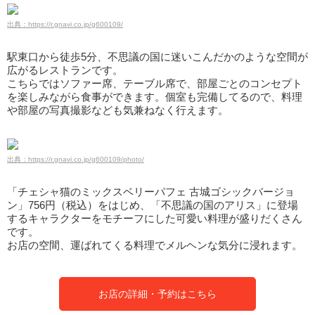
出典：https://r.gnavi.co.jp/g600109/
駅東口から徒歩5分、不思議の国に迷いこんだかのような空間が
広がるレストランです。
こちらではソファー席、テーブル席で、部屋ごとのコンセプト
を楽しみながら食事ができます。個室も完備してるので、料理
や部屋の写真撮影なども気兼ねなく行えます。
出典：https://r.gnavi.co.jp/g600109/photo/
「チェシャ猫のミックスベリーパフェ 古城ゴシックバージョ
ン」756円（税込）をはじめ、「不思議の国のアリス」に登場
するキャラクターをモチーフにした可愛い料理が盛りだくさん
です。
お店の空間、運ばれてくる料理でメルヘンな気分に浸れます。
お店の詳細・予約はこちら