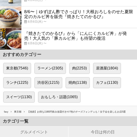
8/6〜｜ゆずぽん酢でさっぱり！大根おろしをのせた夏限
定のカルビ丼を販売『焼きたてのかるび』
8月6日(木) 〜
『焼きたてのかるび』から「にんにくカルビ丼」が発
売！大人気の「豚カルビ丼」も待望の復活
8月6日(木) 〜
おすすめカテゴリー
東京都(7546)
ラーメン(2305)
肉(2253)
居酒屋(1804)
ランチ(1225)
渋谷区(1215)
焼肉(1138)
カフェ(1130)
スイーツ(1130)
おもしろ・話題(1065)
favy
東京都
【池袋】お得な2,800円飲み放題付きや7色のチーズフォンデュも！女子会を楽しむお店5選
カテゴリ一覧
グルメイベント
今日は何の日