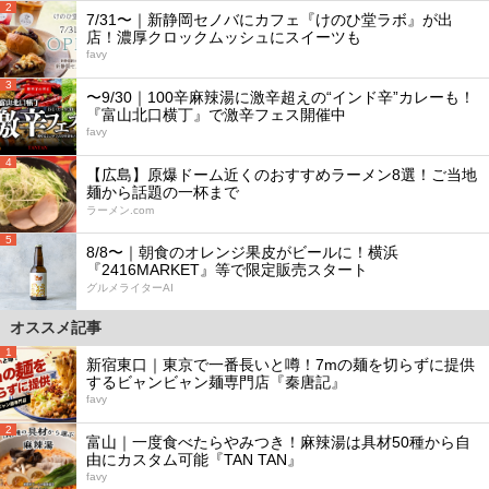
2
7/31〜｜新静岡セノバにカフェ『けのひ堂ラボ』が出
店！濃厚クロックムッシュにスイーツも
favy
3
〜9/30｜100辛麻辣湯に激辛超えの“インド辛”カレーも！
『富山北口横丁』で激辛フェス開催中
favy
4
【広島】原爆ドーム近くのおすすめラーメン8選！ご当地
麺から話題の一杯まで
ラーメン.com
5
8/8〜｜朝食のオレンジ果皮がビールに！横浜
『2416MARKET』等で限定販売スタート
グルメライターAI
オススメ記事
1
新宿東口｜東京で一番長いと噂！7mの麺を切らずに提供
するビャンビャン麺専門店『秦唐記』
favy
2
富山｜一度食べたらやみつき！麻辣湯は具材50種から自
由にカスタム可能『TAN TAN』
favy