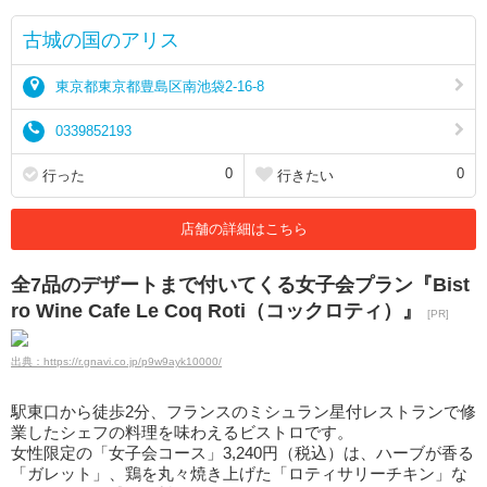
古城の国のアリス
東京都東京都豊島区南池袋2-16-8
0339852193
0
0
行った
行きたい
店舗の詳細はこちら
全7品のデザートまで付いてくる女子会プラン『Bist
ro Wine Cafe Le Coq Roti（コックロティ）』
[PR]
出典：https://r.gnavi.co.jp/p9w9ayk10000/
駅東口から徒歩2分、フランスのミシュラン星付レストランで修
業したシェフの料理を味わえるビストロです。
女性限定の「女子会コース」3,240円（税込）は、ハーブが香る
「ガレット」、鶏を丸々焼き上げた「ロティサリーチキン」な