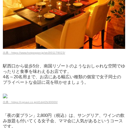
出典：https://www.hotpepper.jp/strJ001178023/
駅西口から徒歩5分、南国リゾートのようなおしゃれな空間でゆ
ったりと食事を味わえるお店です。
4名～20名用まで、お店にある幅広い種類の個室で女子同士の
プライベートな会話に花を咲かせましょう。
出典：https://r.gnavi.co.jp/d1dr42b30000/
「夜の宴プラン」2,800円（税込）は、サングリア、ワインの飲
み放題も付いてくる女子会、ママ会に人気があるというコース
です。