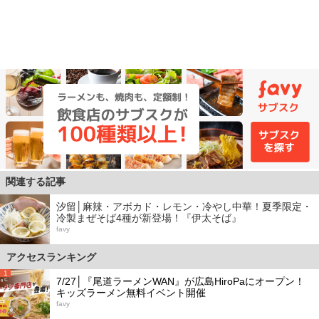
関連する記事
汐留│麻辣・アボカド・レモン・冷やし中華！夏季限定・
冷製まぜそば4種が新登場！『伊太そば』
favy
アクセスランキング
1
7/27│『尾道ラーメンWAN』が広島HiroPaにオープン！
キッズラーメン無料イベント開催
favy