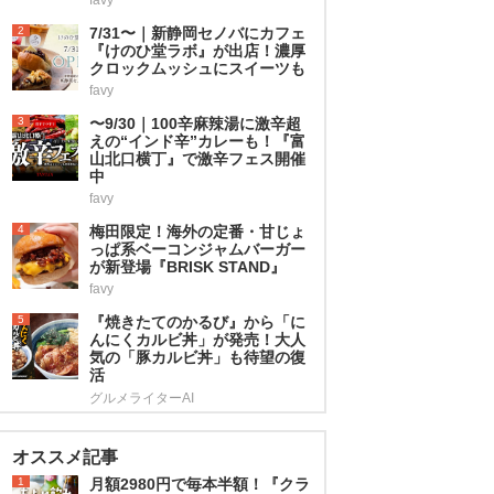
2
7/31〜｜新静岡セノバにカフェ
『けのひ堂ラボ』が出店！濃厚
クロックムッシュにスイーツも
favy
3
〜9/30｜100辛麻辣湯に激辛超
えの“インド辛”カレーも！『富
山北口横丁』で激辛フェス開催
中
favy
4
梅田限定！海外の定番・甘じょ
っぱ系ベーコンジャムバーガー
が新登場『BRISK STAND』
favy
5
『焼きたてのかるび』から「に
んにくカルビ丼」が発売！大人
気の「豚カルビ丼」も待望の復
活
グルメライターAI
オススメ記事
1
月額2980円で毎本半額！『クラ