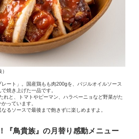
抜）
レート」。国産鶏もも肉200gを、バジルオイルソース
んで焼き上げた一品です。
たれと、トマトやピーマン、ハラペーニョなど野菜がた
かかっています。
異なるソースで最後まで飽きずに楽しめますよ。
！『鳥貴族』の月替り感動メニュー