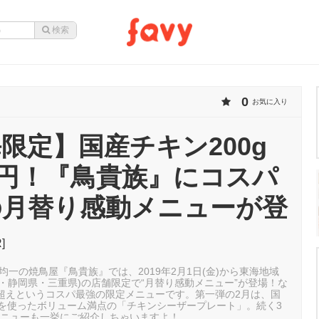
0
お気に入り
限定】国産チキン200g
8円！『鳥貴族』にコスパ
の月替り感動メニューが登
]
抜)均一の焼鳥屋『鳥貴族』では、2019年2月1日(金)から東海地域
・静岡県・三重県)の店舗限定で“月替り感動メニュー”が登場！な
％超えというコスパ最強の限定メニューです。第一弾の2月は、国
gを使ったボリューム満点の「チキンシーザープレート」。続く3
メニューも一挙にご紹介しちゃいますよ！