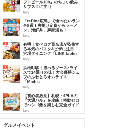
フトビール100』のちょい飲み
サブスクに注目
favy
2
『reDine広島』で食べたいラン
チ8選！唐揚げ定食からラーメ
ン、海鮮丼、麻辣湯も！
favy
3
有明｜食べログ百名店が監修す
る本気のパスタ&ピザに注目！
穴場ダイニング『LINK table』
favy
4
浜松町駅｜選べるソース×ライ
スで14通りの味！大会優勝シェ
フのふわとろオムライス
『Michi』
favy
5
【初心者必見】札幌・4PLAの
『大通バル』を攻略！移動ゼロ
でハシゴ飯を楽しむ完全ガイド
favy
グルメイベント