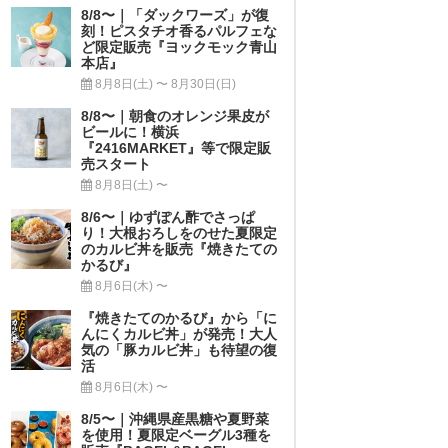
8/8〜｜「ダックワーズ」が復
刻！ピスタチオ香るパルフェな
ど限定販売『ヨックモック青山
本店』
8月8日(土) 〜 8月30日(日)
8/8〜｜朝食のオレンジ果皮が
ビールに！横浜
『2416MARKET』等で限定販
売スタート
8月8日(土) 〜
8/6〜｜ゆずぽん酢でさっぱ
り！大根おろしをのせた夏限定
のカルビ丼を販売『焼きたての
かるび』
8月6日(木) 〜
『焼きたてのかるび』から「に
んにくカルビ丼」が発売！大人
気の「豚カルビ丼」も待望の復
活
8月6日(木) 〜
8/5〜｜沖縄県産黒糖や夏野菜
を使用！夏限定ベーグル3種を