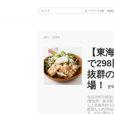
提供： 鳥貴族
【東海
で29
抜群
場！
[PR
全品298円(税
(愛知県・岐阜県
んと原価率80
産鶏もも肉200
月、4月の限定