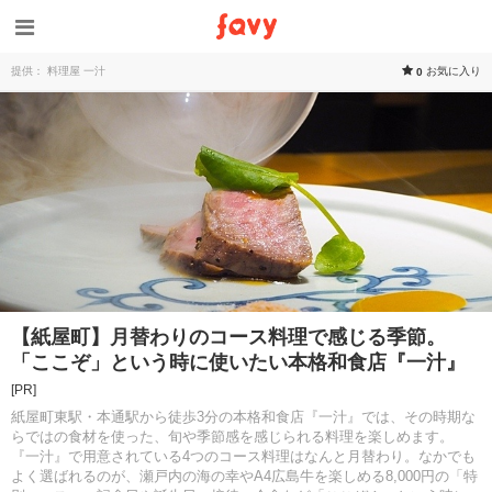
提供： 料理屋 一汁
お気に入り
0
【紙屋町】月替わりのコース料理で感じる季節。
「ここぞ」という時に使いたい本格和食店『一汁』
[PR]
紙屋町東駅・本通駅から徒歩3分の本格和食店『一汁』では、その時期な
らではの食材を使った、旬や季節感を感じられる料理を楽しめます。
『一汁』で用意されている4つのコース料理はなんと月替わり。なかでも
よく選ばれるのが、瀬戸内の海の幸やA4広島牛を楽しめる8,000円の「特