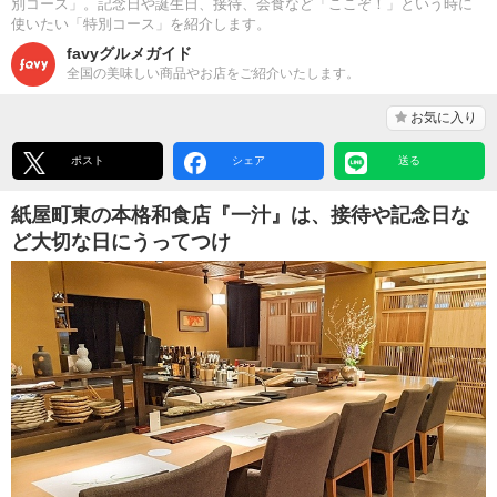
別コース」。記念日や誕生日、接待、会食など「ここぞ！」という時に
使いたい「特別コース」を紹介します。
favyグルメガイド
全国の美味しい商品やお店をご紹介いたします。
お気に入り
ポスト
シェア
送る
紙屋町東の本格和食店『一汁』は、接待や記念日な
ど大切な日にうってつけ