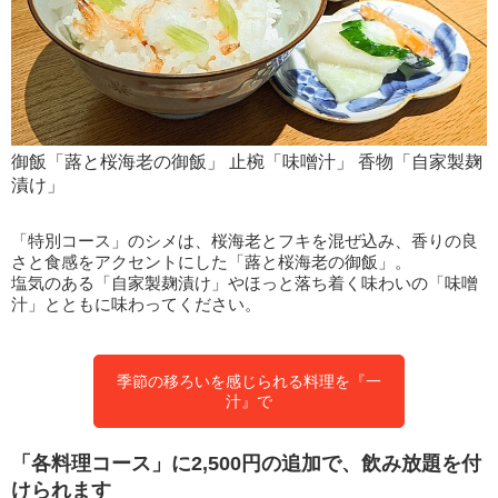
御飯「蕗と桜海老の御飯」 止椀「味噌汁」 香物「自家製麹
漬け」
「特別コース」のシメは、桜海老とフキを混ぜ込み、香りの良
さと食感をアクセントにした「蕗と桜海老の御飯」。
塩気のある「自家製麹漬け」やほっと落ち着く味わいの「味噌
汁」とともに味わってください。
季節の移ろいを感じられる料理を『一
汁』で
「各料理コース」に2,500円の追加で、飲み放題を付
けられます