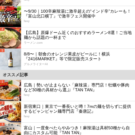
3
〜9/30｜100辛麻辣湯に激辛超えの“インド辛”カレーも！
『富山北口横丁』で激辛フェス開催中
favy
4
【広島】原爆ドーム近くのおすすめラーメン8選！ご当地
麺から話題の一杯まで
ラーメン.com
5
8/8〜｜朝食のオレンジ果皮がビールに！横浜
『2416MARKET』等で限定販売スタート
グルメライターAI
オススメ記事
1
広島｜勢いが止まらない「麻辣湯」専門店！牡蠣や豚肉
など30種の具材から選ぶ『TAN TAN』
favy
2
新宿東口｜東京で一番長いと噂！7mの麺を切らずに提供
するビャンビャン麺専門店『秦唐記』
favy
3
富山｜一度食べたらやみつき！麻辣湯は具材50種から自
由にカスタム可能『TAN TAN』