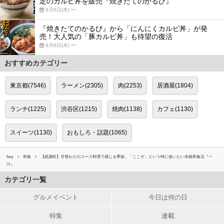
定のカルビ丼を販売『焼きたてのかるび』
8月6日(木) 〜
『焼きたてのかるび』から「にんにくカルビ丼」が発
売！大人気の「豚カルビ丼」も待望の復活
8月6日(木) 〜
おすすめカテゴリー
東京都(7546)
ラーメン(2305)
肉(2253)
居酒屋(1804)
ランチ(1225)
渋谷区(1215)
焼肉(1138)
カフェ(1130)
スイーツ(1130)
おもしろ・話題(1065)
favy
和食
【紙屋町】月替わりのコース料理で感じる季節。「ここぞ」という時に使いたい本格和食店『一
汁』
カテゴリ一覧
グルメイベント
今日は何の日
特集
連載