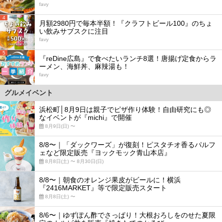
favy
4
月額2980円で毎本半額！『クラフトビール100』のちょ
い飲みサブスクに注目
favy
5
『reDine広島』で食べたいランチ8選！唐揚げ定食からラ
ーメン、海鮮丼、麻辣湯も！
favy
グルメイベント
浜松町│8月9日は親子でピザ作り体験！自由研究にも◎
なイベントが『michi』で開催
8月9日(日) 〜
8/8〜｜「ダックワーズ」が復刻！ピスタチオ香るパルフ
ェなど限定販売『ヨックモック青山本店』
8月8日(土) 〜 8月30日(日)
8/8〜｜朝食のオレンジ果皮がビールに！横浜
『2416MARKET』等で限定販売スタート
8月8日(土) 〜
8/6〜｜ゆずぽん酢でさっぱり！大根おろしをのせた夏限