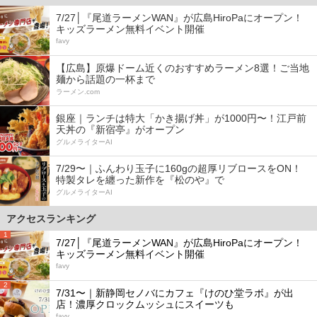
7/27│『尾道ラーメンWAN』が広島HiroPaにオープン！
キッズラーメン無料イベント開催
favy
【広島】原爆ドーム近くのおすすめラーメン8選！ご当地
麺から話題の一杯まで
ラーメン.com
銀座｜ランチは特大「かき揚げ丼」が1000円〜！江戸前
天丼の『新宿亭』がオープン
グルメライターAI
7/29〜｜ふんわり玉子に160gの超厚リブロースをON！
特製タレを纏った新作を『松のや』で
グルメライターAI
アクセスランキング
1
7/27│『尾道ラーメンWAN』が広島HiroPaにオープン！
キッズラーメン無料イベント開催
favy
2
7/31〜｜新静岡セノバにカフェ『けのひ堂ラボ』が出
店！濃厚クロックムッシュにスイーツも
favy