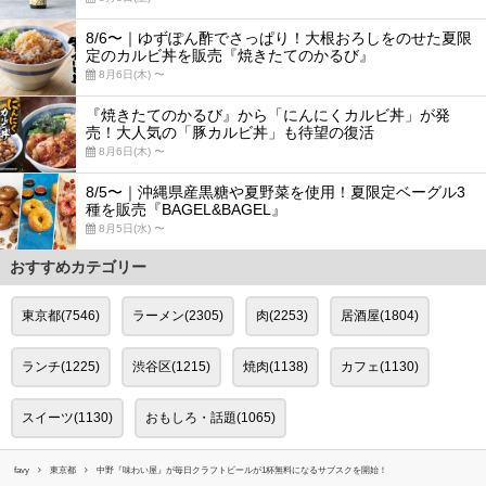
8/6〜｜ゆずぽん酢でさっぱり！大根おろしをのせた夏限
定のカルビ丼を販売『焼きたてのかるび』
8月6日(木) 〜
『焼きたてのかるび』から「にんにくカルビ丼」が発
売！大人気の「豚カルビ丼」も待望の復活
8月6日(木) 〜
8/5〜｜沖縄県産黒糖や夏野菜を使用！夏限定ベーグル3
種を販売『BAGEL&BAGEL』
8月5日(水) 〜
おすすめカテゴリー
東京都(7546)
ラーメン(2305)
肉(2253)
居酒屋(1804)
ランチ(1225)
渋谷区(1215)
焼肉(1138)
カフェ(1130)
スイーツ(1130)
おもしろ・話題(1065)
favy
東京都
中野『味わい屋』が毎日クラフトビールが1杯無料になるサブスクを開始！