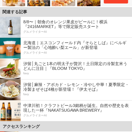
関連する記事
8/8〜｜朝食のオレンジ果皮がビールに！横浜
『2416MARKET』等で限定販売スタート
グルメライターAI
北海道｜エスコンフィールド内『そらとしば』にベルギ
ー製法の「心地酔い梨エール」が新登場
グルメライターAI
汐留│丸ごと1本の明太子が贅沢！土日限定の冷製玄米う
どんに注目｜『BLOOM TOKYO』
favy
汐留│麻辣・アボカド・レモン・冷やし中華！夏季限定・
冷製まぜそば4種が新登場！『伊太そば』
favy
中津川初！クラフトビール3銘柄が誕生。自然や歴史を表
現した一杯『NAKATSUGAWA BREWERY』
グルメライターAI
アクセスランキング