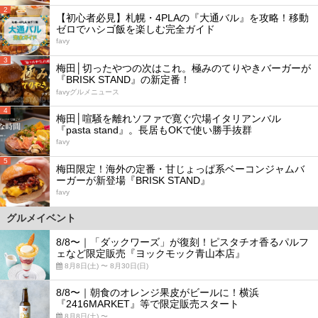
2
【初心者必見】札幌・4PLAの『大通バル』を攻略！移動
ゼロでハシゴ飯を楽しむ完全ガイド
favy
3
梅田│切ったやつの次はこれ。極みのてりやきバーガーが
『BRISK STAND』の新定番！
favyグルメニュース
4
梅田│喧騒を離れソファで寛ぐ穴場イタリアンバル
『pasta stand』。長居もOKで使い勝手抜群
favy
5
梅田限定！海外の定番・甘じょっぱ系ベーコンジャムバ
ーガーが新登場『BRISK STAND』
favy
グルメイベント
8/8〜｜「ダックワーズ」が復刻！ピスタチオ香るパルフ
ェなど限定販売『ヨックモック青山本店』
8月8日(土) 〜 8月30日(日)
8/8〜｜朝食のオレンジ果皮がビールに！横浜
『2416MARKET』等で限定販売スタート
8月8日(土) 〜