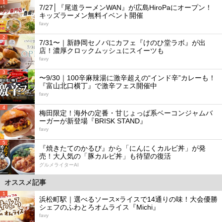
1
7/27│『尾道ラーメンWAN』が広島HiroPaにオープン！
キッズラーメン無料イベント開催
favy
2
7/31〜｜新静岡セノバにカフェ『けのひ堂ラボ』が出
店！濃厚クロックムッシュにスイーツも
favy
3
〜9/30｜100辛麻辣湯に激辛超えの“インド辛”カレーも！
『富山北口横丁』で激辛フェス開催中
favy
4
梅田限定！海外の定番・甘じょっぱ系ベーコンジャムバ
ーガーが新登場『BRISK STAND』
favy
5
『焼きたてのかるび』から「にんにくカルビ丼」が発
売！大人気の「豚カルビ丼」も待望の復活
グルメライターAI
オススメ記事
1
浜松町駅｜選べるソース×ライスで14通りの味！大会優勝
シェフのふわとろオムライス『Michi』
favy