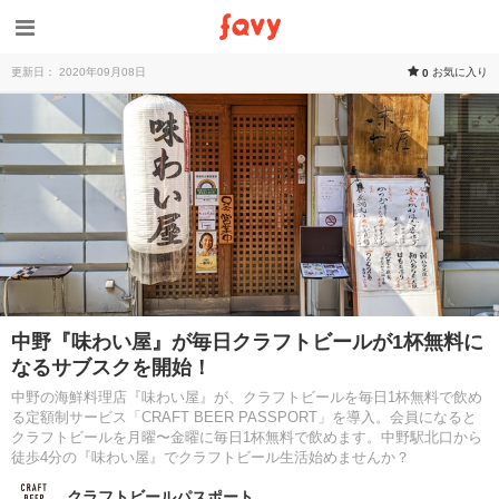
更新日： 2020年09月08日
お気に入り
0
中野『味わい屋』が毎日クラフトビールが1杯無料に
なるサブスクを開始！
中野の海鮮料理店『味わい屋』が、クラフトビールを毎日1杯無料で飲め
る定額制サービス「CRAFT BEER PASSPORT」を導入。会員になると
クラフトビールを月曜〜金曜に毎日1杯無料で飲めます。中野駅北口から
徒歩4分の『味わい屋』でクラフトビール生活始めませんか？
クラフトビールパスポート