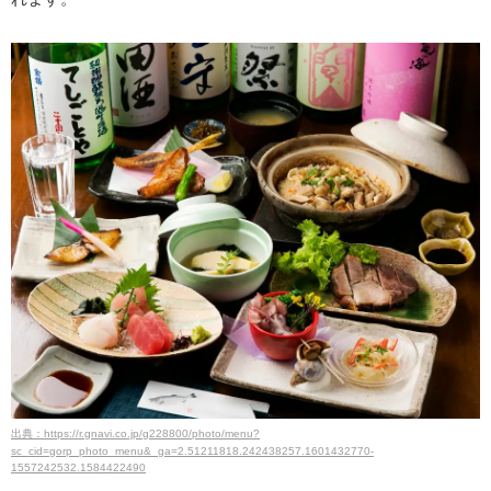
出典：https://r.gnavi.co.jp/g228800/photo/menu?
sc_cid=gorp_photo_menu&_ga=2.51211818.242438257.1601432770-
1557242532.1584422490