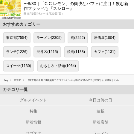
〜8/30｜「C.C.レモン」の爽快なパフェに注目！飲む新
作フラッペも『スシロー』
8月5日(水) 〜 8月30日(日)
おすすめカテゴリー
東京都(7554)
ラーメン(2305)
肉(2252)
居酒屋(1804)
ランチ(1226)
渋谷区(1215)
焼肉(1138)
カフェ(1131)
スイーツ(1130)
おもしろ・話題(1064)
favy
東京都
【東京都内】毎日1杯無料でクラフトビールが飲めて酒のアテが充実した居酒屋まとめ
カテゴリ一覧
グルメイベント
今日は何の日
特集
連載
新着情報
新着店舗
サブスク
ラーメン