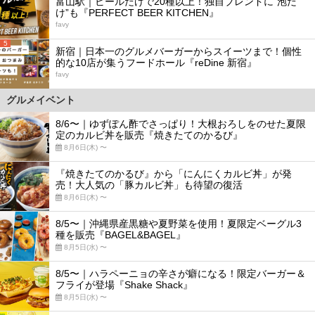
富山駅｜ビールだけで20種以上！独自ブレンドに“泡だ
け”も『PERFECT BEER KITCHEN』
favy
5
新宿｜日本一のグルメバーガーからスイーツまで！個性
的な10店が集うフードホール『reDine 新宿』
favy
グルメイベント
8/6〜｜ゆずぽん酢でさっぱり！大根おろしをのせた夏限
定のカルビ丼を販売『焼きたてのかるび』
8月6日(木) 〜
『焼きたてのかるび』から「にんにくカルビ丼」が発
売！大人気の「豚カルビ丼」も待望の復活
8月6日(木) 〜
8/5〜｜沖縄県産黒糖や夏野菜を使用！夏限定ベーグル3
種を販売『BAGEL&BAGEL』
8月5日(水) 〜
8/5〜｜ハラペーニョの辛さが癖になる！限定バーガー＆
フライが登場『Shake Shack』
8月5日(水) 〜