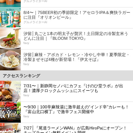
グルメライターAI
8/4〜｜75BEER初の季節限定！アセロラIPA＆爽快ラガー
に注目『オリオンビール』
グルメライターAI
汐留│丸ごと1本の明太子が贅沢！土日限定の冷製玄米う
どんに注目｜『BLOOM TOKYO』
favy
汐留│麻辣・アボカド・レモン・冷やし中華！夏季限定・
冷製まぜそば4種が新登場！『伊太そば』
favy
アクセスランキング
1
7/31〜｜新静岡セノバにカフェ『けのひ堂ラボ』が出
店！濃厚クロックムッシュにスイーツも
favy
2
〜9/30｜100辛麻辣湯に激辛超えの“インド辛”カレーも！
『富山北口横丁』で激辛フェス開催中
favy
3
7/27│『尾道ラーメンWAN』が広島HiroPaにオープン！
キッズラーメン無料イベント開催