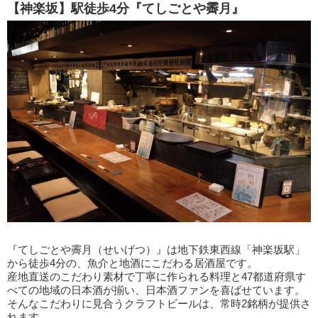
【神楽坂】駅徒歩4分『てしごとや霽月』
『てしごとや霽月（せいげつ）』は地下鉄東西線「神楽坂駅」
から徒歩4分の、魚介と地酒にこだわる居酒屋です。
産地直送のこだわり素材で丁寧に作られる料理と47都道府県す
べての地域の日本酒が揃い、日本酒ファンを喜ばせています。
そんなこだわりに見合うクラフトビールは、常時2銘柄が提供さ
れます。