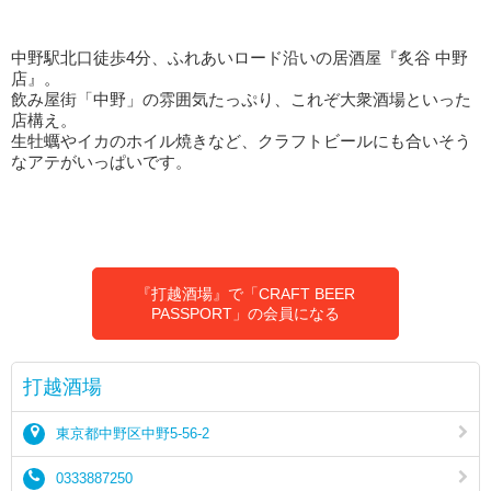
中野駅北口徒歩4分、ふれあいロード沿いの居酒屋『炙谷 中野
店』。
飲み屋街「中野」の雰囲気たっぷり、これぞ大衆酒場といった
店構え。
生牡蠣やイカのホイル焼きなど、クラフトビールにも合いそう
なアテがいっぱいです。
『打越酒場』で「CRAFT BEER
PASSPORT」の会員になる
打越酒場
東京都中野区中野5-56-2
0333887250