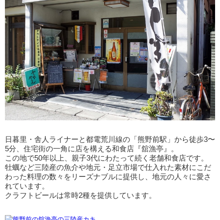
日暮里・舎人ライナーと都電荒川線の「熊野前駅」から徒歩3〜
5分、住宅街の一角に店を構える和食店『舘漁亭』。
この地で50年以上、親子3代にわたって続く老舗和食店です。
牡蠣など三陸産の魚介や地元・足立市場で仕入れた素材にこだ
わった料理の数々をリーズナブルに提供し、地元の人々に愛さ
れています。
クラフトビールは常時2種を提供しています。