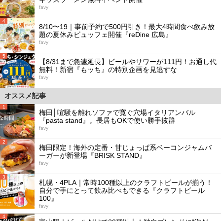
favy
4
8/10〜19｜事前予約で500円引き！最大4時間食べ飲み放
題の夏休みビュッフェ開催『reDine 広島』
favy
5
【8/31まで急遽延長】ビールやサワーが111円！お通し代
無料！新宿『もッち』の特別企画を見逃すな
favy
オススメ記事
1
梅田│喧騒を離れソファで寛ぐ穴場イタリアンバル
『pasta stand』。長居もOKで使い勝手抜群
favy
2
梅田限定！海外の定番・甘じょっぱ系ベーコンジャムバ
ーガーが新登場『BRISK STAND』
favy
3
札幌・4PLA｜常時100種以上のクラフトビールが揃う！
自分で手にとって飲み比べもできる『クラフトビール
100』
favy
4