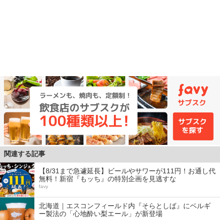
関連する記事
【8/31まで急遽延長】ビールやサワーが111円！お通し代
無料！新宿『もッち』の特別企画を見逃すな
favy
北海道｜エスコンフィールド内『そらとしば』にベルギ
ー製法の「心地酔い梨エール」が新登場