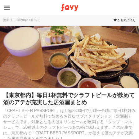
更新日： 2020年11月02日
お気に入り
0
【東京都内】毎日1杯無料でクラフトビールが飲めて
酒のアテが充実した居酒屋まとめ
「CRAFT BEER PASSPORT」は月額2800円で月曜〜金曜に毎日1杯好み
のクラフトビールが無料で飲めるお得なサブスクリプション（定額制）
サービスです。対象となるのはキリンビールが展開する「タップ・マル
シェ」で、20種以上のクラフトビールを気軽に味わえます。この記事で
は、東京都内で「CRAFT BEER PASSPORT」が使えて酒のアテが充実
した居酒屋をまとめてみました！