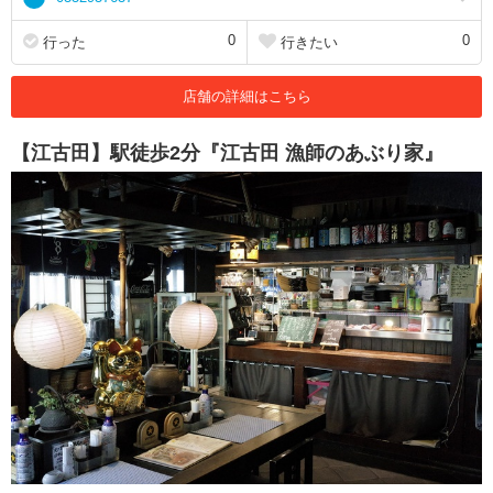
0
0
行った
行きたい
店舗の詳細はこちら
【江古田】駅徒歩2分『江古田 漁師のあぶり家』