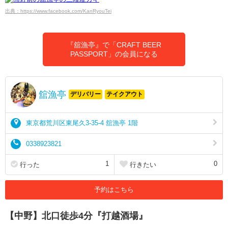
出典：https://www.facebook.com/KanRyouTei
『舘漁亭』で「CRAFT BEER
PASSPORT」の会員になる
舘漁亭
デリバリー
テイクアウト
東京都荒川区東尾久3-35-4 舘漁亭 1階
0338923821
1
0
行った
行きたい
予約はこちら
【中野】北口徒歩4分『打越酒場』