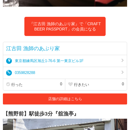
『江古田 漁師のあぶり家』で「CRAFT
BEER PASSPORT」の会員になる
江古田 漁師のあぶり家
東京都練馬区旭丘1-76-6 第一東京ビル1F
0359828288
0
0
行った
行きたい
店舗の詳細はこちら
【熊野前】駅徒歩3分『舘漁亭』