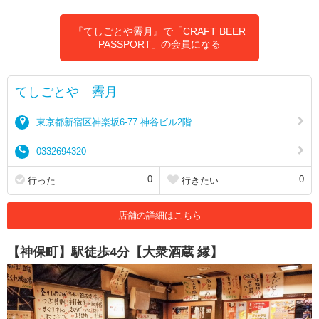
『てしごとや霽月』で「CRAFT BEER
PASSPORT」の会員になる
てしごとや 霽月
東京都新宿区神楽坂6-77 神谷ビル2階
0332694320
0
0
行った
行きたい
店舗の詳細はこちら
【神保町】駅徒歩4分【大衆酒蔵 縁】