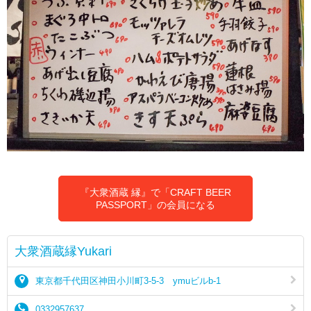
『大衆酒蔵 縁』で「CRAFT BEER
PASSPORT」の会員になる
大衆酒蔵縁Yukari
東京都千代田区神田小川町3-5-3 ymuビルb-1
0332957637