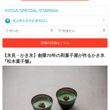
KISSA SPECIAL STARlims
富山県氷見市谷屋4023-1
0
0
行った
行きたい
店舗の詳細はこちら
【氷見・かき氷】創業70年の和菓子屋が作るかき氷
『松木菓子舗』