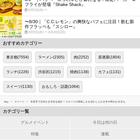
フライが登場『Shake Shack』
8月5日(水) 〜
〜8/30｜「C.C.レモン」の爽快なパフェに注目！飲む新
作フラッペも『スシロー』
8月5日(水) 〜 8月30日(日)
おすすめカテゴリー
東京都(7554)
ラーメン(2305)
肉(2252)
居酒屋(1804)
ランチ(1226)
渋谷区(1215)
焼肉(1138)
カフェ(1131)
スイーツ(1130)
おもしろ・話題(1064)
favy
スイーツ
氷見市で注目かき氷店を紹介！フルーツの美味しさを活かしたかき氷や和のかき氷も
カテゴリ一覧
グルメイベント
今日は何の日
特集
連載