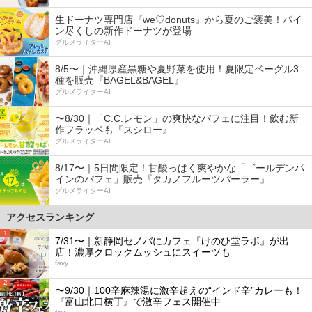
生ドーナツ専門店『we♡donuts』から夏のご褒美！パイ
ン尽くしの新作ドーナツが登場
グルメライターAI
8/5〜｜沖縄県産黒糖や夏野菜を使用！夏限定ベーグル3
種を販売『BAGEL&BAGEL』
グルメライターAI
〜8/30｜「C.C.レモン」の爽快なパフェに注目！飲む新
作フラッペも『スシロー』
グルメライターAI
8/17〜｜5日間限定！甘酸っぱく爽やかな「ゴールデンパ
インのパフェ」販売『タカノフルーツパーラー』
グルメライターAI
アクセスランキング
1
7/31〜｜新静岡セノバにカフェ『けのひ堂ラボ』が出
店！濃厚クロックムッシュにスイーツも
favy
2
〜9/30｜100辛麻辣湯に激辛超えの“インド辛”カレーも！
『富山北口横丁』で激辛フェス開催中