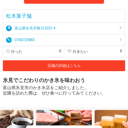
松木菓子舗
富山県氷見市鞍川1037-4
0766720983
0
0
行った
行きたい
店舗の詳細はこちら
氷見でこだわりのかき氷を味わおう
富山県氷見市のかき氷店をご紹介しました。
近隣を訪れた際は、ぜひ食べに行ってみてください。