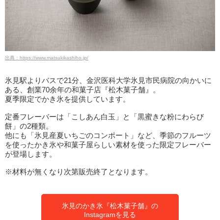
出典：https://www.matsukikashiho.jp/
氷見駅よりバスで21分、金沢医科大学氷見市民病院の向かいに
ある、創業70余年の和菓子店『松木菓子舗』。
夏季限定でかき氷を提供しています。
定番フレーバーは「こしあん白玉」と「黒蜜きな粉にわらび
餅」の2種類。
他にも「氷見産夏いちごのコンポート」など、季節のフルーツ
を使ったかき氷や和菓子屋らしい素材を使った限定フレーバー
が登場します。
※材料が無くなり次第販売終了となります。
氷見のかき氷『松木菓子舗』の
Instagramを見る