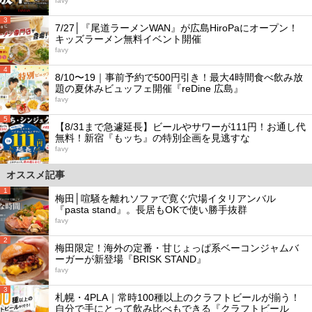
favy
3
7/27│『尾道ラーメンWAN』が広島HiroPaにオープン！
キッズラーメン無料イベント開催
favy
4
8/10〜19｜事前予約で500円引き！最大4時間食べ飲み放
題の夏休みビュッフェ開催『reDine 広島』
favy
5
【8/31まで急遽延長】ビールやサワーが111円！お通し代
無料！新宿『もッち』の特別企画を見逃すな
favy
オススメ記事
1
梅田│喧騒を離れソファで寛ぐ穴場イタリアンバル
『pasta stand』。長居もOKで使い勝手抜群
favy
2
梅田限定！海外の定番・甘じょっぱ系ベーコンジャムバ
ーガーが新登場『BRISK STAND』
favy
3
札幌・4PLA｜常時100種以上のクラフトビールが揃う！
自分で手にとって飲み比べもできる『クラフトビール