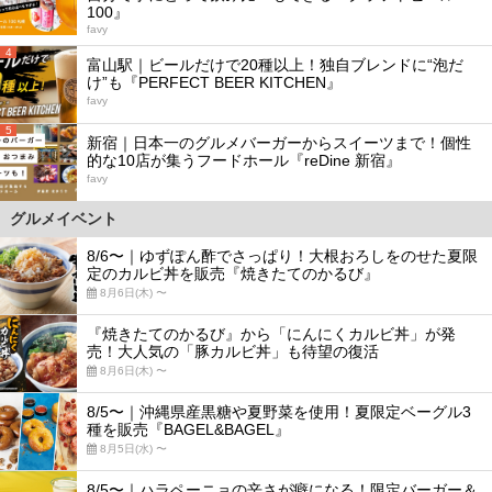
100』
favy
4
富山駅｜ビールだけで20種以上！独自ブレンドに“泡だ
け”も『PERFECT BEER KITCHEN』
favy
5
新宿｜日本一のグルメバーガーからスイーツまで！個性
的な10店が集うフードホール『reDine 新宿』
favy
グルメイベント
8/6〜｜ゆずぽん酢でさっぱり！大根おろしをのせた夏限
定のカルビ丼を販売『焼きたてのかるび』
8月6日(木) 〜
『焼きたてのかるび』から「にんにくカルビ丼」が発
売！大人気の「豚カルビ丼」も待望の復活
8月6日(木) 〜
8/5〜｜沖縄県産黒糖や夏野菜を使用！夏限定ベーグル3
種を販売『BAGEL&BAGEL』
8月5日(水) 〜
8/5〜｜ハラペーニョの辛さが癖になる！限定バーガー＆