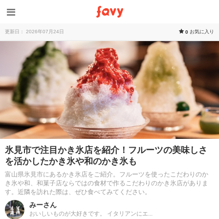
更新日： 2026年07月24日
お気に入り
0
氷見市で注目かき氷店を紹介！フルーツの美味しさ
を活かしたかき氷や和のかき氷も
富山県氷見市にあるかき氷店をご紹介。フルーツを使ったこだわりのか
き氷や和、和菓子店ならではの食材で作るこだわりのかき氷店がありま
す。近隣を訪れた際は、ぜひ食べてみてください。
みーさん
おいしいものが大好きです。 イタリアンにエ...