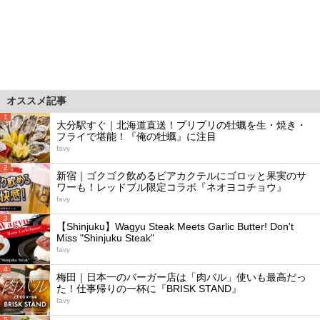
オススメ記事
1
大分駅すぐ｜北海道直送！プリプリの牡蠣を生・焼き・
フライで堪能！『俺の牡蠣』に注目
favy
2
新宿｜ゴクゴク飲めるビアカクテルにゴロッと果実のサ
ワーも！レッドブル限定コラボ『ネオヨコチョウ』
favy
3
【Shinjuku】Wagyu Steak Meets Garlic Butter! Don't
Miss "Shinjuku Steak"
favy
4
梅田｜日本一のバーガー店は「肉バル」使いも最高だっ
た！仕事帰りの一杯に『BRISK STAND』
favy
5