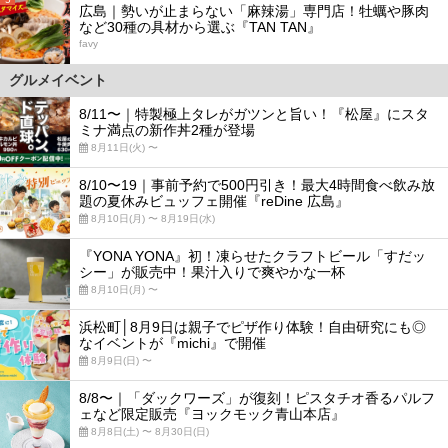
広島｜勢いが止まらない「麻辣湯」専門店！牡蠣や豚肉
など30種の具材から選ぶ『TAN TAN』
favy
グルメイベント
8/11〜｜特製極上タレがガツンと旨い！『松屋』にスタ
ミナ満点の新作丼2種が登場
8月11日(火) 〜
8/10〜19｜事前予約で500円引き！最大4時間食べ飲み放
題の夏休みビュッフェ開催『reDine 広島』
8月10日(月) 〜 8月19日(水)
『YONA YONA』初！凍らせたクラフトビール「すだッ
シー」が販売中！果汁入りで爽やかな一杯
8月10日(月) 〜
浜松町│8月9日は親子でピザ作り体験！自由研究にも◎
なイベントが『michi』で開催
8月9日(日) 〜
8/8〜｜「ダックワーズ」が復刻！ピスタチオ香るパルフ
ェなど限定販売『ヨックモック青山本店』
8月8日(土) 〜 8月30日(日)