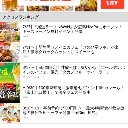
アクセスランキング
1
7/27│『尾道ラーメンWAN』が広島HiroPaにオープン！
キッズラーメン無料イベント開催
favy
2
7/31〜｜新静岡セノバにカフェ『けのひ堂ラボ』が出
店！濃厚クロックムッシュにスイーツも
favy
3
8/17〜｜5日間限定！甘酸っぱく爽やかな「ゴールデンパ
インのパフェ」販売『タカノフルーツパーラー』
グルメライターAI
4
〜9/30｜100辛麻辣湯に激辛超えの“インド辛”カレーも！
『富山北口横丁』で激辛フェス開催中
favy
5
8/10〜19｜事前予約で500円引き！最大4時間食べ飲み放
題の夏休みビュッフェ開催『reDine 広島』
favy