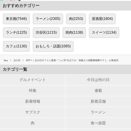
おすすめカテゴリー
東京都(7546)
ラーメン(2305)
肉(2253)
居酒屋(1804)
ランチ(1225)
渋谷区(1215)
焼肉(1138)
スイーツ(1134)
カフェ(1130)
おもしろ・話題(1065)
favy
父の日
5/27〜｜父の日ギフトに最適！“シビ辛”仕立ての「花椒入り焼酎麹発酵サラミ」が新発売
カテゴリ一覧
グルメイベント
今日は何の日
特集
連載
新着情報
新着店舗
サブスク
ラーメン
肉
食べ放題