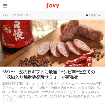
更新日： 2026年05月27日
お気に入り
0
5/27〜｜父の日ギフトに最適！“シビ辛”仕立ての
「花椒入り焼酎麹発酵サラミ」が新発売
2026年5月27日（水）より、ドイツ製法手づくりハム・ソーセージの専門
店『クロイツェル』が、「花椒入り焼酎麹発酵サラミ」を販売開始。島
唯一の蔵元『新島酒蒸留所』の大麦麹と島唐辛子を使い、花椒を効かせ
た“シビ辛”仕立てになっています。父の日のギフトや晩酌のお供にもオス
スメです。