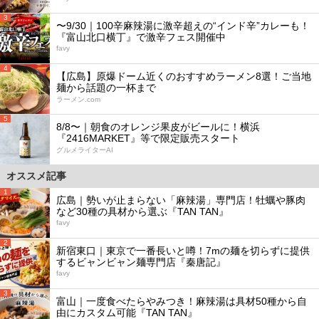
3
〜9/30｜100辛麻辣湯に激辛超えの“インド辛”カレーも！
『富山北口横丁』で激辛フェス開催中
favy
4
【広島】原爆ドーム近くのおすすめラーメン8選！ご当地
麺から話題の一杯まで
ラーメン.com
5
8/8〜｜朝食のオレンジ果皮がビールに！横浜
『2416MARKET』等で限定販売スタート
グルメライターAI
オススメ記事
1
広島｜勢いが止まらない「麻辣湯」専門店！牡蠣や豚肉
など30種の具材から選ぶ『TAN TAN』
favy
2
新宿東口｜東京で一番長いと噂！7mの麺を切らずに提供
するビャンビャン麺専門店『秦唐記』
favy
3
富山｜一度食べたらやみつき！麻辣湯は具材50種から自
由にカスタム可能『TAN TAN』