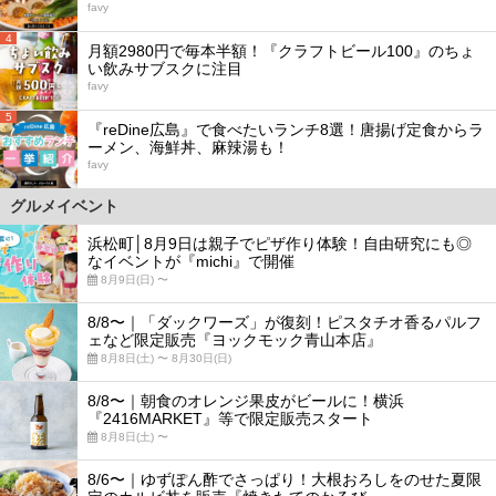
favy
4
月額2980円で毎本半額！『クラフトビール100』のちょ
い飲みサブスクに注目
favy
5
『reDine広島』で食べたいランチ8選！唐揚げ定食からラ
ーメン、海鮮丼、麻辣湯も！
favy
グルメイベント
浜松町│8月9日は親子でピザ作り体験！自由研究にも◎
なイベントが『michi』で開催
8月9日(日) 〜
8/8〜｜「ダックワーズ」が復刻！ピスタチオ香るパルフ
ェなど限定販売『ヨックモック青山本店』
8月8日(土) 〜 8月30日(日)
8/8〜｜朝食のオレンジ果皮がビールに！横浜
『2416MARKET』等で限定販売スタート
8月8日(土) 〜
8/6〜｜ゆずぽん酢でさっぱり！大根おろしをのせた夏限