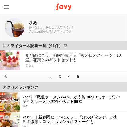
さあ
食べること、飲むこと大好きです！
渋い居酒屋から最新カフェまで◎
このライターの記事一覧（41件）
まだ間に合う！都内で買える「母の日のスイーツ」10
選。花束とのギフトセットも
さあ
…
3
4
5
アクセスランキング
1
7/27│『尾道ラーメンWAN』が広島HiroPaにオープン！
キッズラーメン無料イベント開催
favy
2
7/31〜｜新静岡セノバにカフェ『けのひ堂ラボ』が出
店！濃厚クロックムッシュにスイーツも
favy