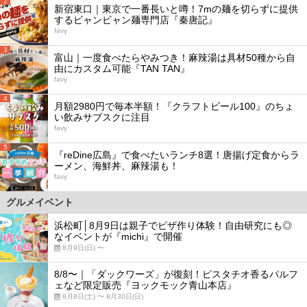
2
新宿東口｜東京で一番長いと噂！7mの麺を切らずに提供
するビャンビャン麺専門店『秦唐記』
favy
3
富山｜一度食べたらやみつき！麻辣湯は具材50種から自
由にカスタム可能『TAN TAN』
favy
4
月額2980円で毎本半額！『クラフトビール100』のちょ
い飲みサブスクに注目
favy
5
『reDine広島』で食べたいランチ8選！唐揚げ定食からラ
ーメン、海鮮丼、麻辣湯も！
favy
グルメイベント
浜松町│8月9日は親子でピザ作り体験！自由研究にも◎
なイベントが『michi』で開催
8月9日(日) 〜
8/8〜｜「ダックワーズ」が復刻！ピスタチオ香るパルフ
ェなど限定販売『ヨックモック青山本店』
8月8日(土) 〜 8月30日(日)