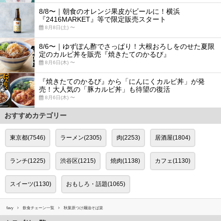
8/8〜｜朝食のオレンジ果皮がビールに！横浜
『2416MARKET』等で限定販売スタート
8月8日(土) 〜
8/6〜｜ゆずぽん酢でさっぱり！大根おろしをのせた夏限
定のカルビ丼を販売『焼きたてのかるび』
8月6日(木) 〜
『焼きたてのかるび』から「にんにくカルビ丼」が発
売！大人気の「豚カルビ丼」も待望の復活
8月6日(木) 〜
おすすめカテゴリー
東京都(7546)
ラーメン(2305)
肉(2253)
居酒屋(1804)
ランチ(1225)
渋谷区(1215)
焼肉(1138)
カフェ(1130)
スイーツ(1130)
おもしろ・話題(1065)
favy
飲食チェーン一覧
秋葉原つけ麺油そば楽