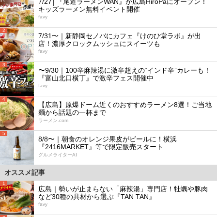
7/27│『尾道ラーメンWAN』が広島HiroPaにオープン！
キッズラーメン無料イベント開催
favy
2
7/31〜｜新静岡セノバにカフェ『けのひ堂ラボ』が出
店！濃厚クロックムッシュにスイーツも
favy
3
〜9/30｜100辛麻辣湯に激辛超えの“インド辛”カレーも！
『富山北口横丁』で激辛フェス開催中
favy
4
【広島】原爆ドーム近くのおすすめラーメン8選！ご当地
麺から話題の一杯まで
ラーメン.com
5
8/8〜｜朝食のオレンジ果皮がビールに！横浜
『2416MARKET』等で限定販売スタート
グルメライターAI
オススメ記事
1
広島｜勢いが止まらない「麻辣湯」専門店！牡蠣や豚肉
など30種の具材から選ぶ『TAN TAN』
favy