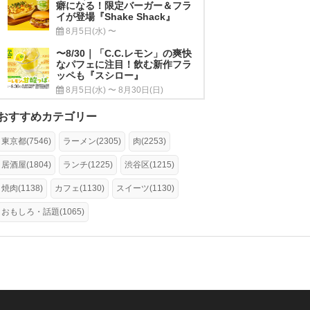
癖になる！限定バーガー＆フラ
イが登場『Shake Shack』
8月5日(水) 〜
〜8/30｜「C.C.レモン」の爽快
なパフェに注目！飲む新作フラ
ッペも『スシロー』
8月5日(水) 〜 8月30日(日)
おすすめカテゴリー
東京都(7546)
ラーメン(2305)
肉(2253)
居酒屋(1804)
ランチ(1225)
渋谷区(1215)
焼肉(1138)
カフェ(1130)
スイーツ(1130)
おもしろ・話題(1065)