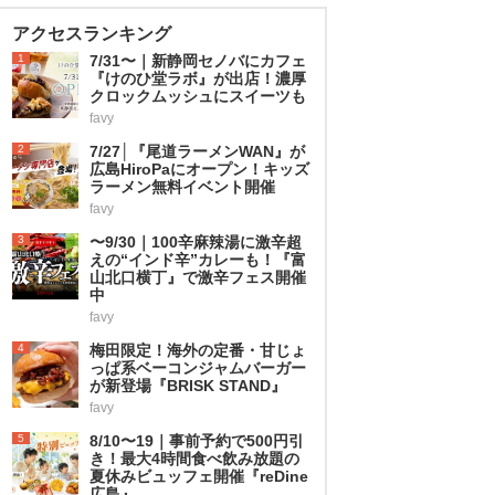
アクセスランキング
1
7/31〜｜新静岡セノバにカフェ
『けのひ堂ラボ』が出店！濃厚
クロックムッシュにスイーツも
favy
2
7/27│『尾道ラーメンWAN』が
広島HiroPaにオープン！キッズ
ラーメン無料イベント開催
favy
3
〜9/30｜100辛麻辣湯に激辛超
えの“インド辛”カレーも！『富
山北口横丁』で激辛フェス開催
中
favy
4
梅田限定！海外の定番・甘じょ
っぱ系ベーコンジャムバーガー
が新登場『BRISK STAND』
favy
5
8/10〜19｜事前予約で500円引
き！最大4時間食べ飲み放題の
夏休みビュッフェ開催『reDine
広島』