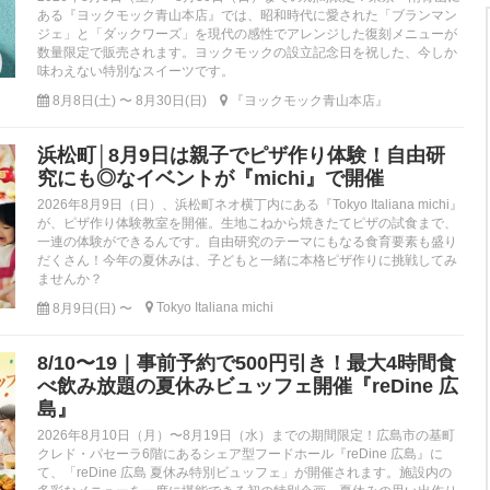
ある『ヨックモック青山本店』では、昭和時代に愛された「ブランマン
ジェ」と「ダックワーズ」を現代の感性でアレンジした復刻メニューが
数量限定で販売されます。ヨックモックの設立記念日を祝した、今しか
味わえない特別なスイーツです。
8月8日(土) 〜 8月30日(日)
『ヨックモック青山本店』
浜松町│8月9日は親子でピザ作り体験！自由研
究にも◎なイベントが『michi』で開催
2026年8月9日（日）、浜松町ネオ横丁内にある『Tokyo Italiana michi』
が、ピザ作り体験教室を開催。生地こねから焼きたてピザの試食まで、
一連の体験ができるんです。自由研究のテーマにもなる食育要素も盛り
だくさん！今年の夏休みは、子どもと一緒に本格ピザ作りに挑戦してみ
ませんか？
Tokyo Italiana michi
8月9日(日) 〜
8/10〜19｜事前予約で500円引き！最大4時間食
べ飲み放題の夏休みビュッフェ開催『reDine 広
島』
2026年8月10日（月）〜8月19日（水）までの期間限定！広島市の基町
クレド・パセーラ6階にあるシェア型フードホール『reDine 広島』に
て、「reDine 広島 夏休み特別ビュッフェ」が開催されます。施設内の