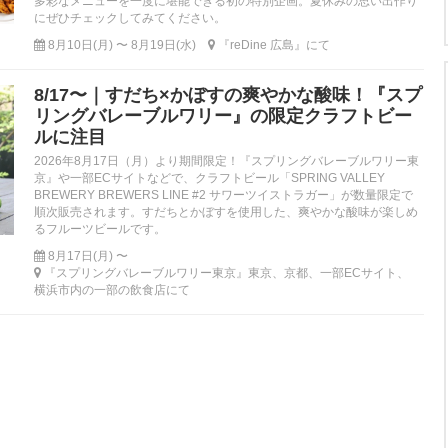
多彩なメニューを一度に堪能できる初の特別企画。夏休みの思い出作り
にぜひチェックしてみてください。
8月10日(月) 〜 8月19日(水)
『reDine 広島』にて
8/17〜｜すだち×かぼすの爽やかな酸味！『スプ
リングバレーブルワリー』の限定クラフトビー
ルに注目
2026年8月17日（月）より期間限定！『スプリングバレーブルワリー東
京』や一部ECサイトなどで、クラフトビール「SPRING VALLEY
BREWERY BREWERS LINE #2 サワーツイストラガー」が数量限定で
順次販売されます。すだちとかぼすを使用した、爽やかな酸味が楽しめ
るフルーツビールです。
8月17日(月) 〜
『スプリングバレーブルワリー東京』東京、京都、一部ECサイト、
横浜市内の一部の飲食店にて