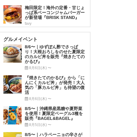
5
梅田限定！海外の定番・甘じょ
っぱ系ベーコンジャムバーガー
が新登場『BRISK STAND』
favy
グルメイベント
8/6〜｜ゆずぽん酢でさっぱ
り！大根おろしをのせた夏限定
のカルビ丼を販売『焼きたての
かるび』
8月6日(木) 〜
『焼きたてのかるび』から「に
んにくカルビ丼」が発売！大人
気の「豚カルビ丼」も待望の復
活
8月6日(木) 〜
8/5〜｜沖縄県産黒糖や夏野菜
を使用！夏限定ベーグル3種を
販売『BAGEL&BAGEL』
8月5日(水) 〜
8/5〜｜ハラペーニョの辛さが