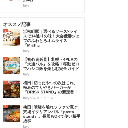
favy
オススメ記事
1
浜松町駅｜選べるソース×ライ
スで14通りの味！大会優勝シェ
フのふわとろオムライス
『Michi』
favy
2
【初心者必見】札幌・4PLAの
『大通バル』を攻略！移動ゼロ
でハシゴ飯を楽しむ完全ガイド
favy
3
梅田│切ったやつの次はこれ。
極みのてりやきバーガーが
『BRISK STAND』の新定番！
favyグルメニュース
4
梅田│喧騒を離れソファで寛ぐ
穴場イタリアンバル『pasta
stand』。長居もOKで使い勝手
抜群
favy