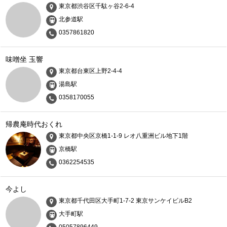
東京都渋谷区千駄ヶ谷2-6-4
北参道駅
0357861820
味噌坐 玉響
東京都台東区上野2-4-4
湯島駅
0358170055
帰農庵時代おくれ
東京都中央区京橋1-1-9 レオ八重洲ビル地下1階
京橋駅
0362254535
今よし
東京都千代田区大手町1-7-2 東京サンケイビルB2
大手町駅
05057896449