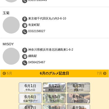
玉菊
東京都千代田区丸の内3-6-10
有楽町駅
0332158027
MISOY
神奈川県横浜市港北区綱島東1-6-2
綱島駅
0456425467
5月
6月のグルメ記念日
7月
6
1
6
2
6
3
月
日
月
日
月
日
牛乳の日
裏切りの日
測量の日
6
4
6
5
6
6
月
日
月
日
月
日
虫歯予防デー
環境の日
楽器の日
6
7
6
8
6
9
月
日
月
日
月
日