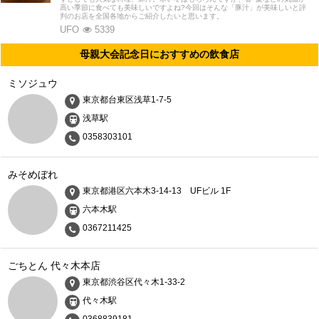
高い季節に食べても美味しいですよね?今回はそんな「豚汁」が美味しいと評
判のお店を全国各地からご紹介したいと思います。
UFO
5339
母親大会記念日におすすめの飲食店
ミソジュウ
東京都台東区浅草1-7-5
浅草駅
0358303101
みそめぼれ
東京都港区六本木3-14-13 UFビル 1F
六本木駅
0367211425
ごちとん 代々木本店
東京都渋谷区代々木1-33-2
代々木駅
0368839181