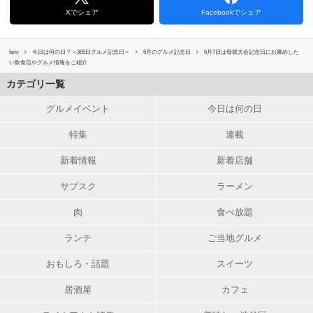
Xでシェア
Facebookでシェア
favy
今日は何の日？＜365日グルメ記念日＞
6月のグルメ記念日
6月7日は母親大会記念日にお薦めした
い飲食店やグルメ情報をご紹介
カテゴリ一覧
グルメイベント
今日は何の日
特集
連載
新着情報
新着店舗
サブスク
ラーメン
肉
食べ放題
ランチ
ご当地グルメ
おもしろ・話題
スイーツ
居酒屋
カフェ