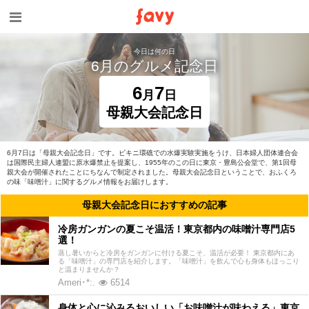
今日は何の日
6月のグルメ記念日
6
7
月
日
母親大会記念日
6月7日は「母親大会記念日」です。ビキニ環礁での水爆実験実施をうけ、日本婦人団体連合会
は国際民主婦人連盟に原水爆禁止を提案し、1955年のこの日に東京・豊島公会堂で、第1回母
親大会が開催されたことにちなんで制定されました。母親大会記念日ということで、おふくろ
の味「味噌汁」に関するグルメ情報をお届けします。
母親大会記念日におすすめの記事
冷房ガンガンの夏こそ温活！東京都内の味噌汁専門店5
選！
蒸し暑いからと冷房をガンガンに付ける夏こそ、温活が必要！ 東京都内にあ
る「味噌汁」の専門店を紹介します。「味噌汁」を飲んで心も身体もほっこり
と温まりませんか？
Ameri･*:.
6514
身体と心に沁みるおいしい「お味噌汁が味わえる」東京