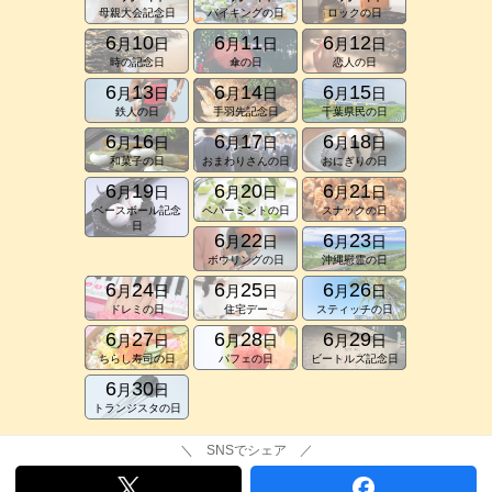
母親大会記念日
バイキングの日
ロックの日
6
10
6
11
6
12
月
日
月
日
月
日
時の記念日
傘の日
恋人の日
6
13
6
14
6
15
月
日
月
日
月
日
鉄人の日
手羽先記念日
千葉県民の日
6
16
6
17
6
18
月
日
月
日
月
日
和菓子の日
おまわりさんの日
おにぎりの日
6
19
6
20
6
21
月
日
月
日
月
日
ベースボール記念
ペパーミントの日
スナックの日
日
6
22
6
23
月
日
月
日
ボウリングの日
沖縄慰霊の日
6
24
6
25
6
26
月
日
月
日
月
日
ドレミの日
住宅デー
スティッチの日
6
27
6
28
6
29
月
日
月
日
月
日
ちらし寿司の日
パフェの日
ビートルズ記念日
6
30
月
日
トランジスタの日
＼ SNSでシェア ／