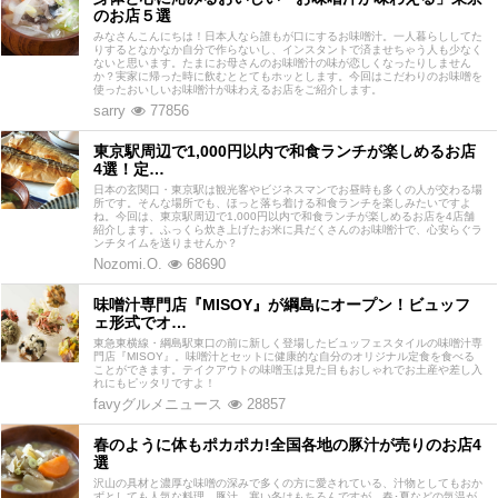
のお店５選
みなさんこんにちは！日本人なら誰もが口にするお味噌汁。一人暮らししてた
りするとなかなか自分で作らないし、インスタントで済ませちゃう人も少なく
ないと思います。たまにお母さんのお味噌汁の味が恋しくなったりしません
か？実家に帰った時に飲むととてもホッとします。今回はこだわりのお味噌を
使ったおいしいお味噌汁が味わえるお店をご紹介します。
sarry
77856
東京駅周辺で1,000円以内で和食ランチが楽しめるお店
4選！定…
日本の玄関口・東京駅は観光客やビジネスマンでお昼時も多くの人が交わる場
所です。そんな場所でも、ほっと落ち着ける和食ランチを楽しみたいですよ
ね。今回は、東京駅周辺で1,000円以内で和食ランチが楽しめるお店を4店舗
紹介します。ふっくら炊き上げたお米に具だくさんのお味噌汁で、心安らぐラ
ンチタイムを送りませんか？
Nozomi.O.
68690
味噌汁専門店『MISOY』が綱島にオープン！ビュッフ
ェ形式でオ…
東急東横線・綱島駅東口の前に新しく登場したビュッフェスタイルの味噌汁専
門店『MISOY』。味噌汁とセットに健康的な自分のオリジナル定食を食べる
ことができます。テイクアウトの味噌玉は見た目もおしゃれでお土産や差し入
れにもピッタリですよ！
favyグルメニュース
28857
春のように体もポカポカ!全国各地の豚汁が売りのお店4
選
沢山の具材と濃厚な味噌の深みで多くの方に愛されている、汁物としてもおか
ずとしても人気な料理、豚汁。寒い冬はもちろんですが、春･夏などの気温が