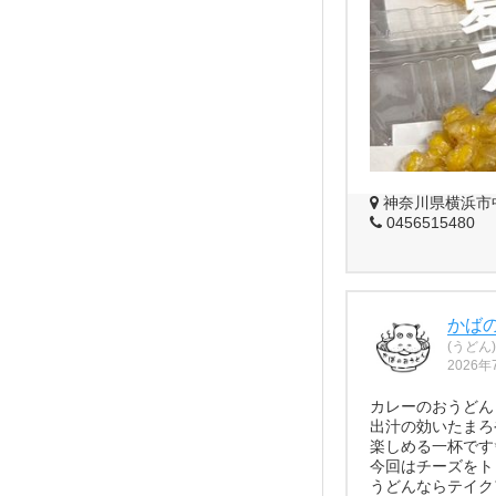
神奈川県横浜市中
0456515480
かば
(うどん)
2026年
カレーのおうどん
出汁の効いたまろ
楽しめる一杯です
今回はチーズをト
うどんならテイク