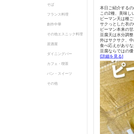
そば
本日ご紹介するの
この2種、美味し
フランス料理
ピーマン天は種ご
サクっとした衣の
創作中華
ピーマン本来の甘
その他エスニック料理
豆腐天は水分調整
外はサクサク、中
居酒屋
食べ応えがありな
豆腐ならではの優し
ダイニングバー
[詳細を見る]
カフェ・喫茶
パン・スイーツ
その他