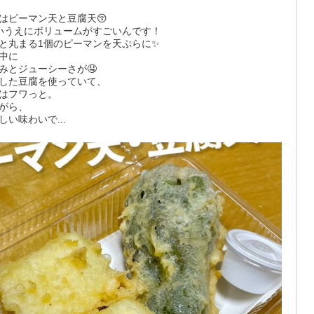
はピーマン天と豆腐天😚
いうえにボリュームがすごいんです！
と丸まる1個のピーマンを天ぷらに✨
中に
みとジューシーさが🤤
した豆腐を使っていて、
はフワっと。
がら、
い味わいで...