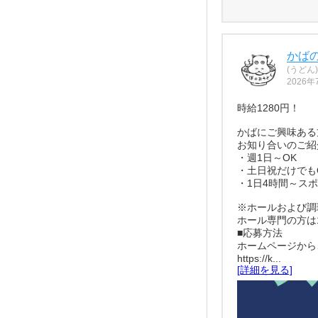
かば
(うどん)
2026年
時給1280円！
かばにご興味ある
お知り合いのご紹
・週1日～OK
・土日祝だけでも
・1日4時間～スポ
※ホールおよび調
ホール専門の方は1
■応募方法
ホームページから
https://k...
[詳細を見る]