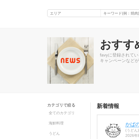
おすす
favyに登録され
キャンペーンなどが
カテゴリで絞る
新着情報
全てのカテゴリ
海鮮料理
かば
(うどん)
うどん
2026年