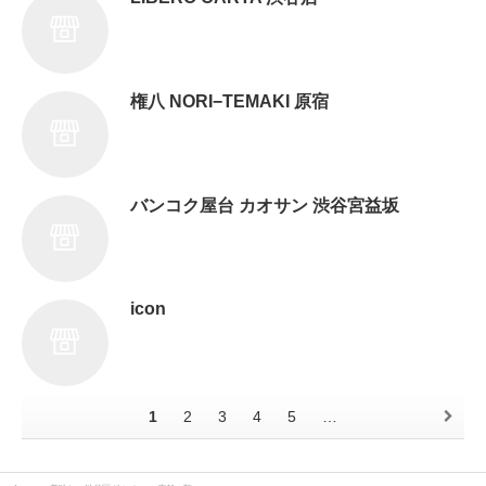
権八 NORI−TEMAKI 原宿
バンコク屋台 カオサン 渋谷宮益坂
icon
1
2
3
4
5
…