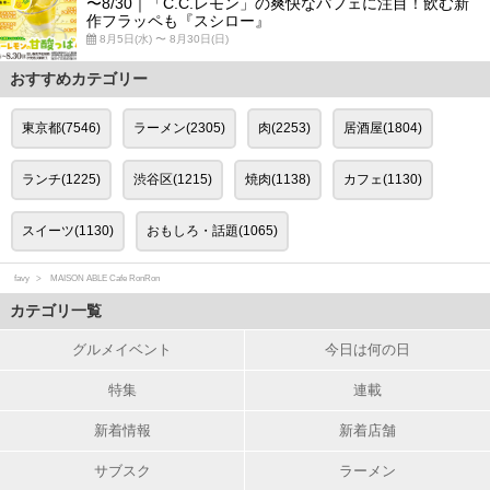
〜8/30｜「C.C.レモン」の爽快なパフェに注目！飲む新
作フラッペも『スシロー』
8月5日(水) 〜 8月30日(日)
おすすめカテゴリー
東京都(7546)
ラーメン(2305)
肉(2253)
居酒屋(1804)
ランチ(1225)
渋谷区(1215)
焼肉(1138)
カフェ(1130)
スイーツ(1130)
おもしろ・話題(1065)
favy
MAISON ABLE Cafe RonRon
カテゴリ一覧
グルメイベント
今日は何の日
特集
連載
新着情報
新着店舗
サブスク
ラーメン