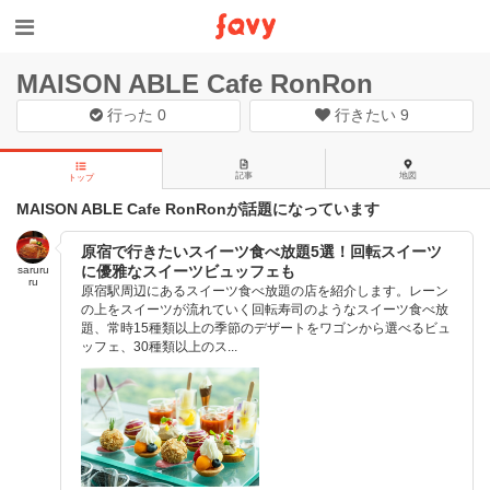
MAISON ABLE Cafe RonRon
行った
0
行きたい
9
記事
地図
トップ
MAISON ABLE Cafe RonRonが話題になっています
原宿で行きたいスイーツ食べ放題5選！回転スイーツ
に優雅なスイーツビュッフェも
saruru
ru
原宿駅周辺にあるスイーツ食べ放題の店を紹介します。レーン
の上をスイーツが流れていく回転寿司のようなスイーツ食べ放
題、常時15種類以上の季節のデザートをワゴンから選べるビュ
ッフェ、30種類以上のス...