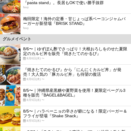
『pasta stand』。長居もOKで使い勝手抜群
favy
5
梅田限定！海外の定番・甘じょっぱ系ベーコンジャムバ
ーガーが新登場『BRISK STAND』
favy
グルメイベント
8/6〜｜ゆずぽん酢でさっぱり！大根おろしをのせた夏限
定のカルビ丼を販売『焼きたてのかるび』
8月6日(木) 〜
『焼きたてのかるび』から「にんにくカルビ丼」が発
売！大人気の「豚カルビ丼」も待望の復活
8月6日(木) 〜
8/5〜｜沖縄県産黒糖や夏野菜を使用！夏限定ベーグル3
種を販売『BAGEL&BAGEL』
8月5日(水) 〜
8/5〜｜ハラペーニョの辛さが癖になる！限定バーガー＆
フライが登場『Shake Shack』
8月5日(水) 〜