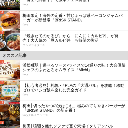
favy
4
梅田限定！海外の定番・甘じょっぱ系ベーコンジャムバ
ーガーが新登場『BRISK STAND』
favy
5
『焼きたてのかるび』から「にんにくカルビ丼」が発
売！大人気の「豚カルビ丼」も待望の復活
グルメライターAI
オススメ記事
1
浜松町駅｜選べるソース×ライスで14通りの味！大会優勝
シェフのふわとろオムライス『Michi』
favy
2
【初心者必見】札幌・4PLAの『大通バル』を攻略！移動
ゼロでハシゴ飯を楽しむ完全ガイド
favy
3
梅田│切ったやつの次はこれ。極みのてりやきバーガーが
『BRISK STAND』の新定番！
favyグルメニュース
4
梅田│喧騒を離れソファで寛ぐ穴場イタリアンバル