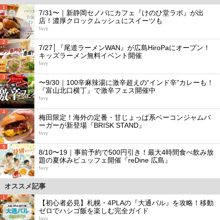
1
7/31〜｜新静岡セノバにカフェ『けのひ堂ラボ』が出
店！濃厚クロックムッシュにスイーツも
favy
2
7/27│『尾道ラーメンWAN』が広島HiroPaにオープン！
キッズラーメン無料イベント開催
favy
3
〜9/30｜100辛麻辣湯に激辛超えの“インド辛”カレーも！
『富山北口横丁』で激辛フェス開催中
favy
4
梅田限定！海外の定番・甘じょっぱ系ベーコンジャムバ
ーガーが新登場『BRISK STAND』
favy
5
8/10〜19｜事前予約で500円引き！最大4時間食べ飲み放
題の夏休みビュッフェ開催『reDine 広島』
favy
オススメ記事
1
【初心者必見】札幌・4PLAの『大通バル』を攻略！移動
ゼロでハシゴ飯を楽しむ完全ガイド
favy