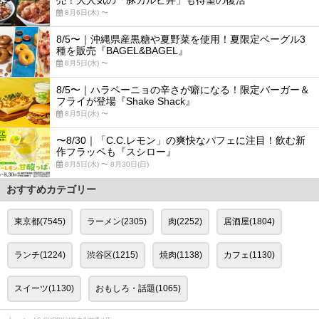
売！大人気の「豚カルビ丼」も待望の復活
8月6日(木) 〜
8/5〜｜沖縄県産黒糖や夏野菜を使用！夏限定ベーグル3
種を販売『BAGEL&BAGEL』
8月5日(水) 〜
8/5〜｜ハラペーニョの辛さが癖になる！限定バーガー＆
フライが登場『Shake Shack』
8月5日(水) 〜
〜8/30｜「C.C.レモン」の爽快なパフェに注目！飲む新
作フラッペも『スシロー』
8月5日(水) 〜 8月30日(日)
おすすめカテゴリー
東京都(7545)
ラーメン(2305)
肉(2252)
居酒屋(1804)
ランチ(1224)
渋谷区(1215)
焼肉(1138)
カフェ(1130)
スイーツ(1130)
おもしろ・話題(1065)