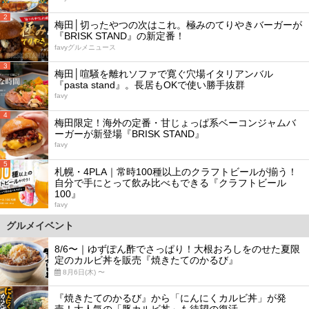
2
梅田│切ったやつの次はこれ。極みのてりやきバーガーが
『BRISK STAND』の新定番！
favyグルメニュース
3
梅田│喧騒を離れソファで寛ぐ穴場イタリアンバル
『pasta stand』。長居もOKで使い勝手抜群
favy
4
梅田限定！海外の定番・甘じょっぱ系ベーコンジャムバ
ーガーが新登場『BRISK STAND』
favy
5
札幌・4PLA｜常時100種以上のクラフトビールが揃う！
自分で手にとって飲み比べもできる『クラフトビール
100』
favy
グルメイベント
8/6〜｜ゆずぽん酢でさっぱり！大根おろしをのせた夏限
定のカルビ丼を販売『焼きたてのかるび』
8月6日(木) 〜
『焼きたてのかるび』から「にんにくカルビ丼」が発