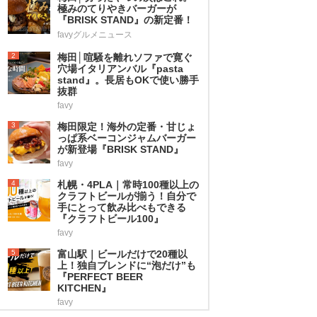
極みのてりやきバーガーが
『BRISK STAND』の新定番！
favyグルメニュース
2
梅田│喧騒を離れソファで寛ぐ
穴場イタリアンバル『pasta
stand』。長居もOKで使い勝手
抜群
favy
3
梅田限定！海外の定番・甘じょ
っぱ系ベーコンジャムバーガー
が新登場『BRISK STAND』
favy
4
札幌・4PLA｜常時100種以上の
クラフトビールが揃う！自分で
手にとって飲み比べもできる
『クラフトビール100』
favy
5
富山駅｜ビールだけで20種以
上！独自ブレンドに“泡だけ”も
『PERFECT BEER
KITCHEN』
favy