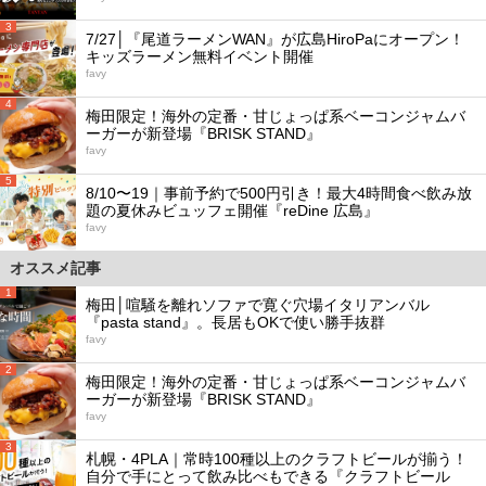
3
7/27│『尾道ラーメンWAN』が広島HiroPaにオープン！
キッズラーメン無料イベント開催
favy
4
梅田限定！海外の定番・甘じょっぱ系ベーコンジャムバ
ーガーが新登場『BRISK STAND』
favy
5
8/10〜19｜事前予約で500円引き！最大4時間食べ飲み放
題の夏休みビュッフェ開催『reDine 広島』
favy
オススメ記事
1
梅田│喧騒を離れソファで寛ぐ穴場イタリアンバル
『pasta stand』。長居もOKで使い勝手抜群
favy
2
梅田限定！海外の定番・甘じょっぱ系ベーコンジャムバ
ーガーが新登場『BRISK STAND』
favy
3
札幌・4PLA｜常時100種以上のクラフトビールが揃う！
自分で手にとって飲み比べもできる『クラフトビール