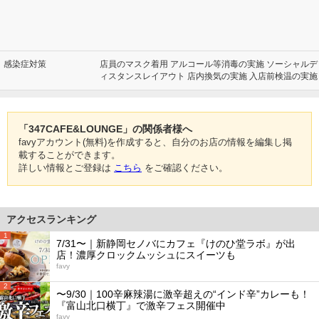
感染症対策
店員のマスク着用 アルコール等消毒の実施 ソーシャルデ
ィスタンスレイアウト 店内換気の実施 入店前検温の実施
「347CAFE&LOUNGE」の関係者様へ
favyアカウント(無料)を作成すると、自分のお店の情報を編集し掲
載することができます。
詳しい情報とご登録は
こちら
をご確認ください。
アクセスランキング
1
7/31〜｜新静岡セノバにカフェ『けのひ堂ラボ』が出
店！濃厚クロックムッシュにスイーツも
favy
2
〜9/30｜100辛麻辣湯に激辛超えの“インド辛”カレーも！
『富山北口横丁』で激辛フェス開催中
favy