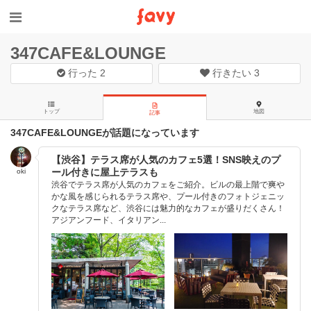
347CAFE&LOUNGE
行った
2
行きたい
3
トップ
地図
記事
347CAFE&LOUNGEが話題になっています
【渋谷】テラス席が人気のカフェ5選！SNS映えのプ
ール付きに屋上テラスも
oki
渋谷でテラス席が人気のカフェをご紹介。ビルの最上階で爽や
かな風を感じられるテラス席や、プール付きのフォトジェニッ
クなテラス席など、渋谷には魅力的なカフェが盛りだくさん！
アジアンフード、イタリアン...