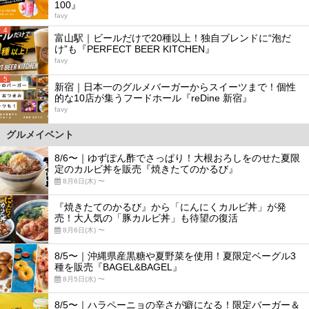
100』
favy
4
富山駅｜ビールだけで20種以上！独自ブレンドに“泡だ
け”も『PERFECT BEER KITCHEN』
favy
5
新宿｜日本一のグルメバーガーからスイーツまで！個性
的な10店が集うフードホール『reDine 新宿』
favy
グルメイベント
8/6〜｜ゆずぽん酢でさっぱり！大根おろしをのせた夏限
定のカルビ丼を販売『焼きたてのかるび』
8月6日(木) 〜
『焼きたてのかるび』から「にんにくカルビ丼」が発
売！大人気の「豚カルビ丼」も待望の復活
8月6日(木) 〜
8/5〜｜沖縄県産黒糖や夏野菜を使用！夏限定ベーグル3
種を販売『BAGEL&BAGEL』
8月5日(水) 〜
8/5〜｜ハラペーニョの辛さが癖になる！限定バーガー＆