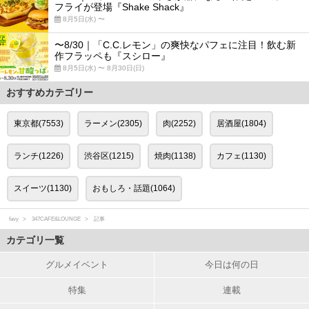
フライが登場『Shake Shack』
8月5日(水) 〜
〜8/30｜「C.C.レモン」の爽快なパフェに注目！飲む新
作フラッペも『スシロー』
8月5日(水) 〜 8月30日(日)
おすすめカテゴリー
東京都(7553)
ラーメン(2305)
肉(2252)
居酒屋(1804)
ランチ(1226)
渋谷区(1215)
焼肉(1138)
カフェ(1130)
スイーツ(1130)
おもしろ・話題(1064)
favy
347CAFE&LOUNGE
記事
カテゴリ一覧
グルメイベント
今日は何の日
特集
連載