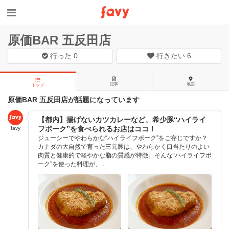
原価BAR 五反田店
行った
0
行きたい
6
記事
地図
トップ
原価BAR 五反田店が話題になっています
【都内】揚げないカツカレーなど、希少豚“ハイライ
フポーク”を食べられるお店はココ！
favy
ジューシーでやわらかな“ハイライフポーク”をご存じですか？
カナダの大自然で育った三元豚は、やわらかく口当たりのよい
肉質と健康的で軽やかな脂の質感が特徴。そんな“ハイライフポ
ーク”を使った料理が、...