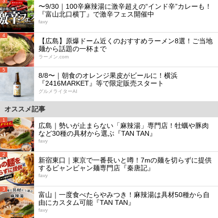
3
〜9/30｜100辛麻辣湯に激辛超えの“インド辛”カレーも！
『富山北口横丁』で激辛フェス開催中
favy
4
【広島】原爆ドーム近くのおすすめラーメン8選！ご当地
麺から話題の一杯まで
ラーメン.com
5
8/8〜｜朝食のオレンジ果皮がビールに！横浜
『2416MARKET』等で限定販売スタート
グルメライターAI
オススメ記事
1
広島｜勢いが止まらない「麻辣湯」専門店！牡蠣や豚肉
など30種の具材から選ぶ『TAN TAN』
favy
2
新宿東口｜東京で一番長いと噂！7mの麺を切らずに提供
するビャンビャン麺専門店『秦唐記』
favy
3
富山｜一度食べたらやみつき！麻辣湯は具材50種から自
由にカスタム可能『TAN TAN』
favy