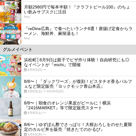
4
月額2980円で毎本半額！『クラフトビール100』のちょ
い飲みサブスクに注目
favy
5
『reDine広島』で食べたいランチ8選！唐揚げ定食からラ
ーメン、海鮮丼、麻辣湯も！
favy
グルメイベント
浜松町│8月9日は親子でピザ作り体験！自由研究にも◎
なイベントが『michi』で開催
8月9日(日) 〜
8/8〜｜「ダックワーズ」が復刻！ピスタチオ香るパルフ
ェなど限定販売『ヨックモック青山本店』
8月8日(土) 〜 8月30日(日)
8/8〜｜朝食のオレンジ果皮がビールに！横浜
『2416MARKET』等で限定販売スタート
8月8日(土) 〜
8/6〜｜ゆずぽん酢でさっぱり！大根おろしをのせた夏限
定のカルビ丼を販売『焼きたてのかるび』
8月6日(木) 〜