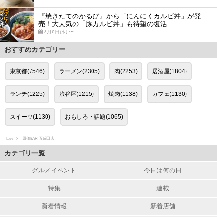
『焼きたてのかるび』から「にんにくカルビ丼」が発
売！大人気の「豚カルビ丼」も待望の復活
8月6日(木) 〜
おすすめカテゴリー
東京都(7546)
ラーメン(2305)
肉(2253)
居酒屋(1804)
ランチ(1225)
渋谷区(1215)
焼肉(1138)
カフェ(1130)
スイーツ(1130)
おもしろ・話題(1065)
favy
原価BAR 五反田店
カテゴリ一覧
グルメイベント
今日は何の日
特集
連載
新着情報
新着店舗