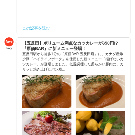
この記事を読む
【五反田】ボリューム満点なカツカレーが650円!?
『原価BAR』に新メニュー登場！
favy
五反田駅から徒歩1分の『原価BAR 五反田店』に、カナダ産希
少豚「ハイライフポーク」を使用した新メニュー「揚げないカ
ツカレー」が登場しました。低温調理した柔らかい豚肉に、カ
リッと焼き上げたパン粉...