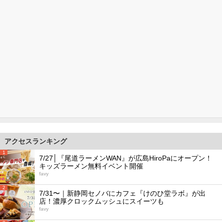
アクセスランキング
1
7/27│『尾道ラーメンWAN』が広島HiroPaにオープン！
キッズラーメン無料イベント開催
favy
2
7/31〜｜新静岡セノバにカフェ『けのひ堂ラボ』が出
店！濃厚クロックムッシュにスイーツも
favy