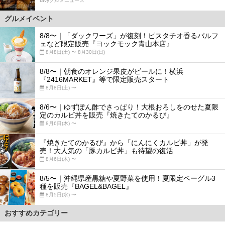
favyグルメニュース
グルメイベント
8/8〜｜「ダックワーズ」が復刻！ピスタチオ香るパルフ
ェなど限定販売『ヨックモック青山本店』
8月8日(土) 〜 8月30日(日)
8/8〜｜朝食のオレンジ果皮がビールに！横浜
『2416MARKET』等で限定販売スタート
8月8日(土) 〜
8/6〜｜ゆずぽん酢でさっぱり！大根おろしをのせた夏限
定のカルビ丼を販売『焼きたてのかるび』
8月6日(木) 〜
『焼きたてのかるび』から「にんにくカルビ丼」が発
売！大人気の「豚カルビ丼」も待望の復活
8月6日(木) 〜
8/5〜｜沖縄県産黒糖や夏野菜を使用！夏限定ベーグル3
種を販売『BAGEL&BAGEL』
8月5日(水) 〜
おすすめカテゴリー