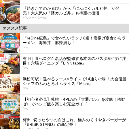
5
『焼きたてのかるび』から「にんにくカルビ丼」が発
売！大人気の「豚カルビ丼」も待望の復活
グルメライターAI
オススメ記事
1
『reDine広島』で食べたいランチ8選！唐揚げ定食からラ
ーメン、海鮮丼、麻辣湯も！
favy
2
有明｜食べログ百名店が監修する本気のパスタ&ピザに注
目！穴場ダイニング『LINK table』
favy
3
浜松町駅｜選べるソース×ライスで14通りの味！大会優勝
シェフのふわとろオムライス『Michi』
favy
4
【初心者必見】札幌・4PLAの『大通バル』を攻略！移動
ゼロでハシゴ飯を楽しむ完全ガイド
favy
5
梅田│切ったやつの次はこれ。極みのてりやきバーガーが
『BRISK STAND』の新定番！