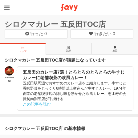
シロクマカレー 五反田TOC店
行った
0
行きたい
0
記事
地図
トップ
シロクマカレー 五反田TOC店が話題になっています
五反田のカレー店7選！とろとろのとろとろの牛すじ
カレーに老舗喫茶の欧風カレー！
saruru
ru
五反田駅周辺でおすすめのカレー店をご紹介します。牛すじと
香味野菜をじっくり6時間以上煮込んだ牛すじカレー、1974年
創業の老舗喫茶店の隠し味を効かせた欧風カレー、恵比寿の会
員制肉割烹店が手掛ける...
この記事を読む
シロクマカレー 五反田TOC店 の基本情報