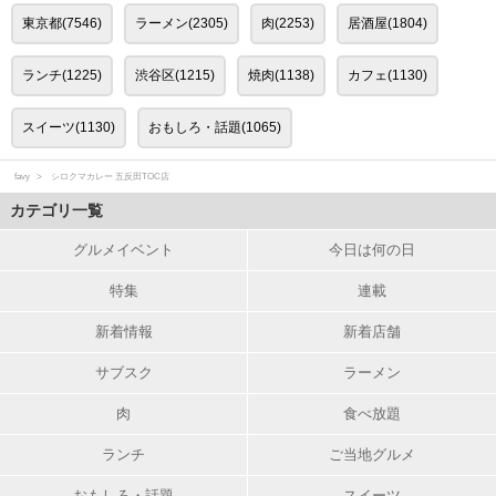
東京都(7546)
ラーメン(2305)
肉(2253)
居酒屋(1804)
ランチ(1225)
渋谷区(1215)
焼肉(1138)
カフェ(1130)
スイーツ(1130)
おもしろ・話題(1065)
favy
シロクマカレー 五反田TOC店
カテゴリ一覧
グルメイベント
今日は何の日
特集
連載
新着情報
新着店舗
サブスク
ラーメン
肉
食べ放題
ランチ
ご当地グルメ
おもしろ・話題
スイーツ