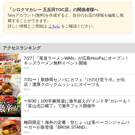
「シロクマカレー 五反田TOC店」の関係者様へ
favyアカウント(無料)を作成すると、自分のお店の情報を編集し掲
載することができます。
詳しい情報とご登録は
こちら
をご確認ください。
アクセスランキング
1
7/27│『尾道ラーメンWAN』が広島HiroPaにオープン！
キッズラーメン無料イベント開催
favy
2
7/31〜｜新静岡セノバにカフェ『けのひ堂ラボ』が出
店！濃厚クロックムッシュにスイーツも
favy
3
〜9/30｜100辛麻辣湯に激辛超えの“インド辛”カレーも！
『富山北口横丁』で激辛フェス開催中
favy
4
梅田限定！海外の定番・甘じょっぱ系ベーコンジャムバ
ーガーが新登場『BRISK STAND』
favy