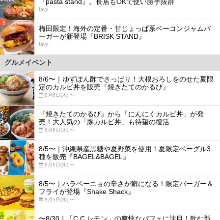
『pasta stand』。長居もOKで使い勝手抜群
favy
5
梅田限定！海外の定番・甘じょっぱ系ベーコンジャムバ
ーガーが新登場『BRISK STAND』
favy
グルメイベント
8/6〜｜ゆずぽん酢でさっぱり！大根おろしをのせた夏限
定のカルビ丼を販売『焼きたてのかるび』
8月6日(木) 〜
『焼きたてのかるび』から「にんにくカルビ丼」が発
売！大人気の「豚カルビ丼」も待望の復活
8月6日(木) 〜
8/5〜｜沖縄県産黒糖や夏野菜を使用！夏限定ベーグル3
種を販売『BAGEL&BAGEL』
8月5日(水) 〜
8/5〜｜ハラペーニョの辛さが癖になる！限定バーガー＆
フライが登場『Shake Shack』
8月5日(水) 〜
〜8/30｜「C.C.レモン」の爽快なパフェに注目！飲む新