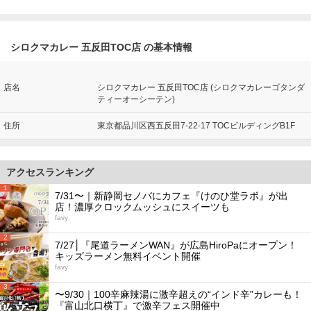
シロクマカレー 五反田TOC店 の基本情報
店名
シロクマカレー 五反田TOC店 (シロクマカレーゴタンダ
ティーオーシーテン)
住所
東京都品川区西五反田7-22-17 TOCビルディングB1F
アクセスランキング
1
7/31〜｜新静岡セノバにカフェ『けのひ堂ラボ』が出
店！濃厚クロックムッシュにスイーツも
favy
2
7/27│『尾道ラーメンWAN』が広島HiroPaにオープン！
キッズラーメン無料イベント開催
favy
3
〜9/30｜100辛麻辣湯に激辛超えの“インド辛”カレーも！
『富山北口横丁』で激辛フェス開催中