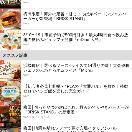
favy
4
梅田限定！海外の定番・甘じょっぱ系ベーコンジャムバ
ーガーが新登場『BRISK STAND』
favy
5
8/10〜19｜事前予約で500円引き！最大4時間食べ飲み放
題の夏休みビュッフェ開催『reDine 広島』
favy
オススメ記事
1
浜松町駅｜選べるソース×ライスで14通りの味！大会優勝
シェフのふわとろオムライス『Michi』
favy
2
【初心者必見】札幌・4PLAの『大通バル』を攻略！移動
ゼロでハシゴ飯を楽しむ完全ガイド
favy
3
梅田│切ったやつの次はこれ。極みのてりやきバーガーが
『BRISK STAND』の新定番！
favyグルメニュース
4
梅田│喧騒を離れソファで寛ぐ穴場イタリアンバル