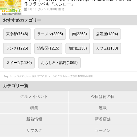
作フラッペも『スシロー』
8月5日(水) 〜 8月30日(日)
おすすめカテゴリー
東京都(7546)
ラーメン(2305)
肉(2253)
居酒屋(1804)
ランチ(1225)
渋谷区(1215)
焼肉(1138)
カフェ(1130)
スイーツ(1130)
おもしろ・話題(1065)
favy
シロクマカレー 五反田TOC店
シロクマカレー 五反田TOC店の地図
カテゴリ一覧
グルメイベント
今日は何の日
特集
連載
新着情報
新着店舗
サブスク
ラーメン