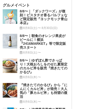
グルメイベント
8/8〜｜「ダックワーズ」が復
刻！ピスタチオ香るパルフェな
ど限定販売『ヨックモック青山
本店』
8月8日(土) 〜 8月30日(日)
8/8〜｜朝食のオレンジ果皮が
ビールに！横浜
『2416MARKET』等で限定販
売スタート
8月8日(土) 〜
8/6〜｜ゆずぽん酢でさっぱ
り！大根おろしをのせた夏限定
のカルビ丼を販売『焼きたての
かるび』
8月6日(木) 〜
『焼きたてのかるび』から「に
んにくカルビ丼」が発売！大人
気の「豚カルビ丼」も待望の復
活
8月6日(木) 〜