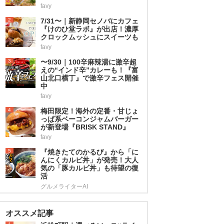
favy
2
7/31〜｜新静岡セノバにカフェ
『けのひ堂ラボ』が出店！濃厚
クロックムッシュにスイーツも
favy
3
〜9/30｜100辛麻辣湯に激辛超
えの“インド辛”カレーも！『富
山北口横丁』で激辛フェス開催
中
favy
4
梅田限定！海外の定番・甘じょ
っぱ系ベーコンジャムバーガー
が新登場『BRISK STAND』
favy
5
『焼きたてのかるび』から「に
んにくカルビ丼」が発売！大人
気の「豚カルビ丼」も待望の復
活
グルメライターAI
オススメ記事