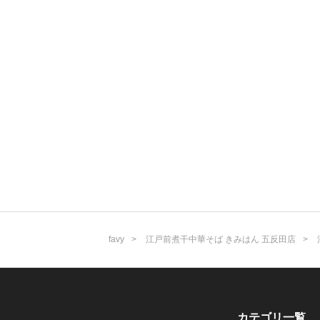
favy
江戸前煮干中華そば きみはん 五反田店
カテゴリ一覧