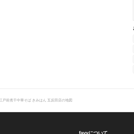
江戸前煮干中華そば きみはん 五反田店の地図
favyについて