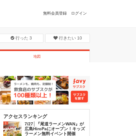
無料会員登録
ログイン
行った
3
行きたい
10
地図
アクセスランキング
1
7/27│『尾道ラーメンWAN』が
広島HiroPaにオープン！キッズ
ラーメン無料イベント開催