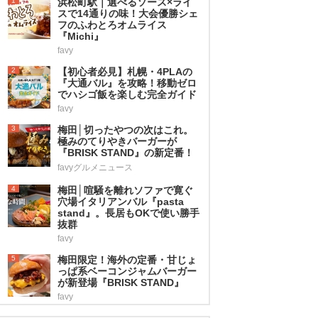
1
浜松町駅｜選べるソース×ライ
スで14通りの味！大会優勝シェ
フのふわとろオムライス
『Michi』
favy
2
【初心者必見】札幌・4PLAの
『大通バル』を攻略！移動ゼロ
でハシゴ飯を楽しむ完全ガイド
favy
3
梅田│切ったやつの次はこれ。
極みのてりやきバーガーが
『BRISK STAND』の新定番！
favyグルメニュース
4
梅田│喧騒を離れソファで寛ぐ
穴場イタリアンバル『pasta
stand』。長居もOKで使い勝手
抜群
favy
5
梅田限定！海外の定番・甘じょ
っぱ系ベーコンジャムバーガー
が新登場『BRISK STAND』
favy