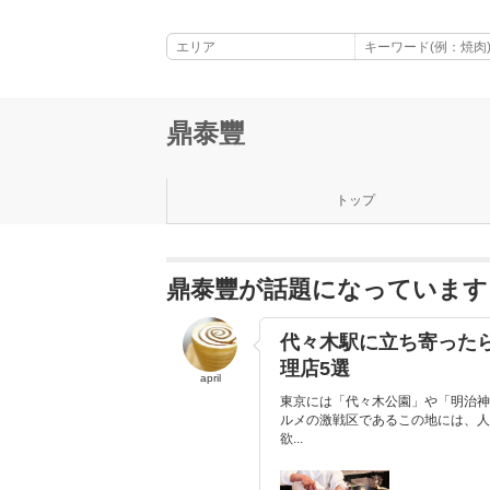
鼎泰豐
トップ
鼎泰豐が話題になっています
代々木駅に立ち寄った
理店5選
april
東京には「代々木公園」や「明治神
ルメの激戦区であるこの地には、人
欲...