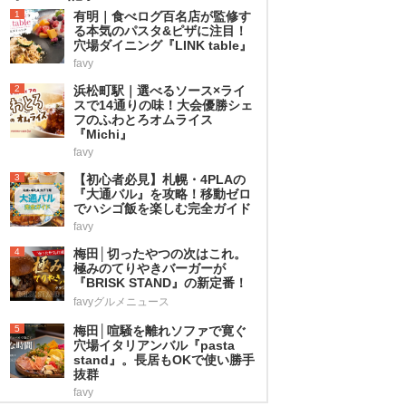
1
有明｜食べログ百名店が監修す
る本気のパスタ&ピザに注目！
穴場ダイニング『LINK table』
favy
2
浜松町駅｜選べるソース×ライ
スで14通りの味！大会優勝シェ
フのふわとろオムライス
『Michi』
favy
3
【初心者必見】札幌・4PLAの
『大通バル』を攻略！移動ゼロ
でハシゴ飯を楽しむ完全ガイド
favy
4
梅田│切ったやつの次はこれ。
極みのてりやきバーガーが
『BRISK STAND』の新定番！
favyグルメニュース
5
梅田│喧騒を離れソファで寛ぐ
穴場イタリアンバル『pasta
stand』。長居もOKで使い勝手
抜群
favy