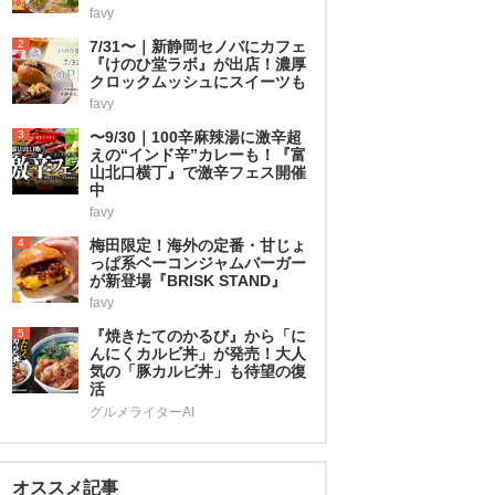
favy
2
7/31〜｜新静岡セノバにカフェ
『けのひ堂ラボ』が出店！濃厚
クロックムッシュにスイーツも
favy
3
〜9/30｜100辛麻辣湯に激辛超
えの“インド辛”カレーも！『富
山北口横丁』で激辛フェス開催
中
favy
4
梅田限定！海外の定番・甘じょ
っぱ系ベーコンジャムバーガー
が新登場『BRISK STAND』
favy
5
『焼きたてのかるび』から「に
んにくカルビ丼」が発売！大人
気の「豚カルビ丼」も待望の復
活
グルメライターAI
オススメ記事