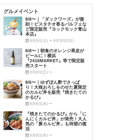
グルメイベント
8/8〜｜「ダックワーズ」が復
刻！ピスタチオ香るパルフェな
ど限定販売『ヨックモック青山
本店』
8月8日(土) 〜 8月30日(日)
8/8〜｜朝食のオレンジ果皮が
ビールに！横浜
『2416MARKET』等で限定販
売スタート
8月8日(土) 〜
8/6〜｜ゆずぽん酢でさっぱ
り！大根おろしをのせた夏限定
のカルビ丼を販売『焼きたての
かるび』
8月6日(木) 〜
『焼きたてのかるび』から「に
んにくカルビ丼」が発売！大人
気の「豚カルビ丼」も待望の復
活
8月6日(木) 〜