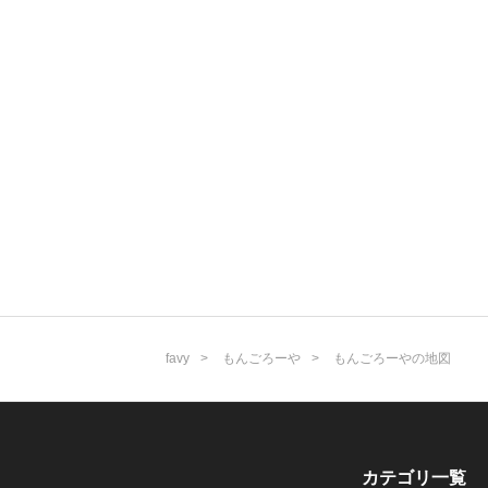
favy
もんごろーや
もんごろーやの地図
カテゴリ一覧