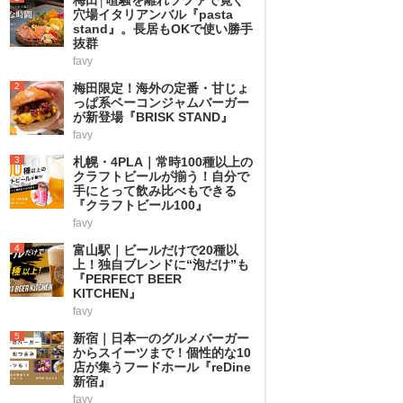
穴場イタリアンバル『pasta
stand』。長居もOKで使い勝手
抜群
favy
2
梅田限定！海外の定番・甘じょ
っぱ系ベーコンジャムバーガー
が新登場『BRISK STAND』
favy
3
札幌・4PLA｜常時100種以上の
クラフトビールが揃う！自分で
手にとって飲み比べもできる
『クラフトビール100』
favy
4
富山駅｜ビールだけで20種以
上！独自ブレンドに“泡だけ”も
『PERFECT BEER
KITCHEN』
favy
5
新宿｜日本一のグルメバーガー
からスイーツまで！個性的な10
店が集うフードホール『reDine
新宿』
favy