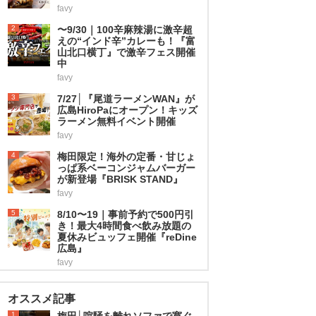
favy
2
〜9/30｜100辛麻辣湯に激辛超
えの“インド辛”カレーも！『富
山北口横丁』で激辛フェス開催
中
favy
3
7/27│『尾道ラーメンWAN』が
広島HiroPaにオープン！キッズ
ラーメン無料イベント開催
favy
4
梅田限定！海外の定番・甘じょ
っぱ系ベーコンジャムバーガー
が新登場『BRISK STAND』
favy
5
8/10〜19｜事前予約で500円引
き！最大4時間食べ飲み放題の
夏休みビュッフェ開催『reDine
広島』
favy
オススメ記事
1
梅田│喧騒を離れソファで寛ぐ