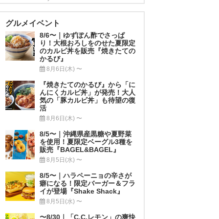
グルメイベント
8/6〜｜ゆずぽん酢でさっぱ
り！大根おろしをのせた夏限定
のカルビ丼を販売『焼きたての
かるび』
8月6日(木) 〜
『焼きたてのかるび』から「に
んにくカルビ丼」が発売！大人
気の「豚カルビ丼」も待望の復
活
8月6日(木) 〜
8/5〜｜沖縄県産黒糖や夏野菜
を使用！夏限定ベーグル3種を
販売『BAGEL&BAGEL』
8月5日(水) 〜
8/5〜｜ハラペーニョの辛さが
癖になる！限定バーガー＆フラ
イが登場『Shake Shack』
8月5日(水) 〜
〜8/30｜「C.C.レモン」の爽快