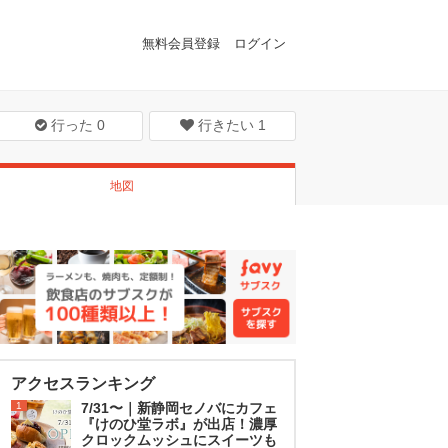
無料会員登録
ログイン
行った
0
行きたい
1
地図
アクセスランキング
1
7/31〜｜新静岡セノバにカフェ
『けのひ堂ラボ』が出店！濃厚
クロックムッシュにスイーツも