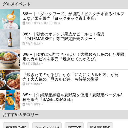
グルメイベント
8/8〜｜「ダックワーズ」が復刻！ピスタチオ香るパルフ
ェなど限定販売『ヨックモック青山本店』
8月8日(土) 〜 8月30日(日)
8/8〜｜朝食のオレンジ果皮がビールに！横浜
『2416MARKET』等で限定販売スタート
8月8日(土) 〜
8/6〜｜ゆずぽん酢でさっぱり！大根おろしをのせた夏限
定のカルビ丼を販売『焼きたてのかるび』
8月6日(木) 〜
『焼きたてのかるび』から「にんにくカルビ丼」が発
売！大人気の「豚カルビ丼」も待望の復活
8月6日(木) 〜
8/5〜｜沖縄県産黒糖や夏野菜を使用！夏限定ベーグル3
種を販売『BAGEL&BAGEL』
8月5日(水) 〜
おすすめカテゴリー
東京都(7546)
ラーメン(2305)
肉(2253)
居酒屋(1804)