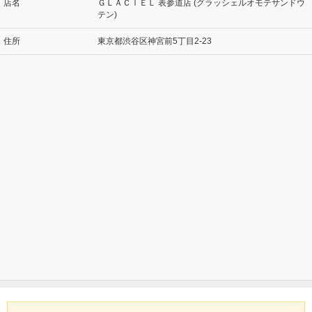
店名
ＧＬＡＣＩＥＬ 表参道店 (グラッシェルオモテサンドウ
テン)
住所
東京都渋谷区神宮前5丁目2-23