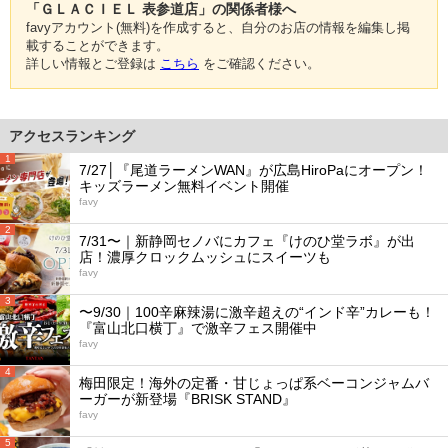
「ＧＬＡＣＩＥＬ 表参道店」の関係者様へ
favyアカウント(無料)を作成すると、自分のお店の情報を編集し掲
載することができます。
詳しい情報とご登録は
こちら
をご確認ください。
アクセスランキング
1
7/27│『尾道ラーメンWAN』が広島HiroPaにオープン！
キッズラーメン無料イベント開催
favy
2
7/31〜｜新静岡セノバにカフェ『けのひ堂ラボ』が出
店！濃厚クロックムッシュにスイーツも
favy
3
〜9/30｜100辛麻辣湯に激辛超えの“インド辛”カレーも！
『富山北口横丁』で激辛フェス開催中
favy
4
梅田限定！海外の定番・甘じょっぱ系ベーコンジャムバ
ーガーが新登場『BRISK STAND』
favy
5