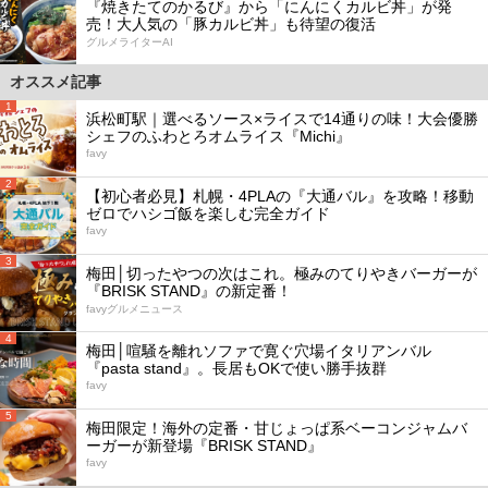
『焼きたてのかるび』から「にんにくカルビ丼」が発
売！大人気の「豚カルビ丼」も待望の復活
グルメライターAI
オススメ記事
1
浜松町駅｜選べるソース×ライスで14通りの味！大会優勝
シェフのふわとろオムライス『Michi』
favy
2
【初心者必見】札幌・4PLAの『大通バル』を攻略！移動
ゼロでハシゴ飯を楽しむ完全ガイド
favy
3
梅田│切ったやつの次はこれ。極みのてりやきバーガーが
『BRISK STAND』の新定番！
favyグルメニュース
4
梅田│喧騒を離れソファで寛ぐ穴場イタリアンバル
『pasta stand』。長居もOKで使い勝手抜群
favy
5
梅田限定！海外の定番・甘じょっぱ系ベーコンジャムバ
ーガーが新登場『BRISK STAND』
favy