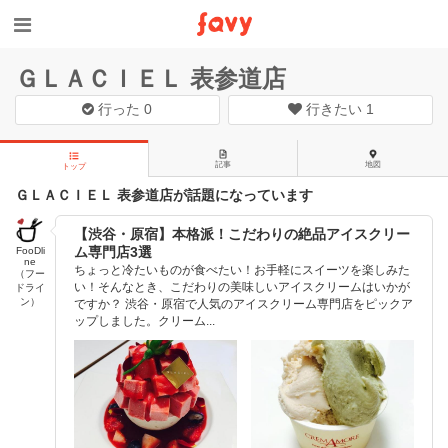
ＧＬＡＣＩＥＬ 表参道店
行った
0
行きたい
1
記事
地図
トップ
ＧＬＡＣＩＥＬ 表参道店が話題になっています
【渋谷・原宿】本格派！こだわりの絶品アイスクリー
ム専門店3選
FooDli
ne
ちょっと冷たいものが食べたい！お手軽にスイーツを楽しみた
（フー
い！そんなとき、こだわりの美味しいアイスクリームはいかが
ドライ
ン）
ですか？ 渋谷・原宿で人気のアイスクリーム専門店をピックア
ップしました。クリーム...