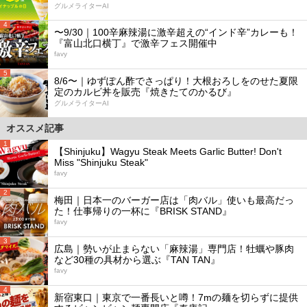
グルメライターAI
4
〜9/30｜100辛麻辣湯に激辛超えの“インド辛”カレーも！
『富山北口横丁』で激辛フェス開催中
favy
5
8/6〜｜ゆずぽん酢でさっぱり！大根おろしをのせた夏限
定のカルビ丼を販売『焼きたてのかるび』
グルメライターAI
オススメ記事
1
【Shinjuku】Wagyu Steak Meets Garlic Butter! Don't
Miss "Shinjuku Steak"
favy
2
梅田｜日本一のバーガー店は「肉バル」使いも最高だっ
た！仕事帰りの一杯に『BRISK STAND』
favy
3
広島｜勢いが止まらない「麻辣湯」専門店！牡蠣や豚肉
など30種の具材から選ぶ『TAN TAN』
favy
4
新宿東口｜東京で一番長いと噂！7mの麺を切らずに提供