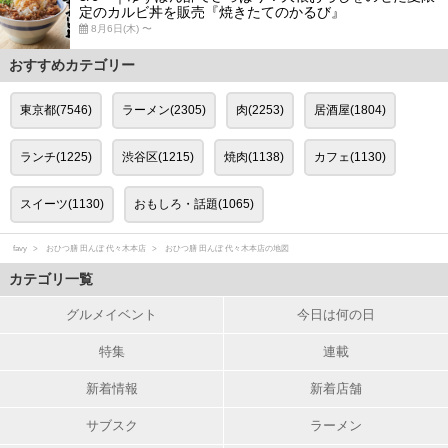
定のカルビ丼を販売『焼きたてのかるび』
8月6日(木) 〜
おすすめカテゴリー
東京都(7546)
ラーメン(2305)
肉(2253)
居酒屋(1804)
ランチ(1225)
渋谷区(1215)
焼肉(1138)
カフェ(1130)
スイーツ(1130)
おもしろ・話題(1065)
favy
おひつ膳 田んぼ 代々木本店
おひつ膳 田んぼ 代々木本店の地図
カテゴリ一覧
グルメイベント
今日は何の日
特集
連載
新着情報
新着店舗
サブスク
ラーメン