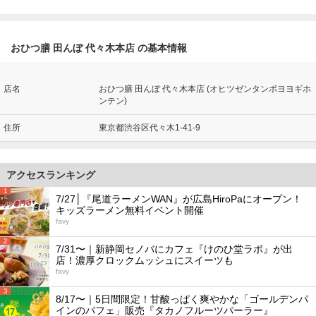
おひつ膳 田んぼ 代々木本店 の基本情報
店名
おひつ膳 田んぼ 代々木本店 (オヒツゼンタンボヨヨギホ
ンテン)
住所
東京都渋谷区代々木1-41-9
アクセスランキング
1
7/27│『尾道ラーメンWAN』が広島HiroPaにオープン！
キッズラーメン無料イベント開催
favy
2
7/31〜｜新静岡セノバにカフェ『けのひ堂ラボ』が出
店！濃厚クロックムッシュにスイーツも
favy
3
8/17〜｜5日間限定！甘酸っぱく爽やかな「ゴールデンパ
インのパフェ」販売『タカノフルーツパーラー』