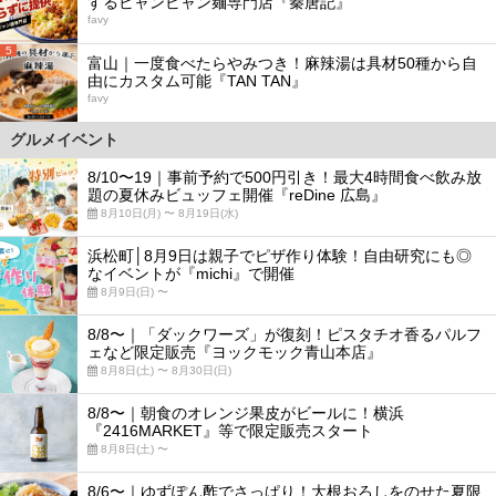
するビャンビャン麺専門店『秦唐記』
favy
5
富山｜一度食べたらやみつき！麻辣湯は具材50種から自
由にカスタム可能『TAN TAN』
favy
グルメイベント
8/10〜19｜事前予約で500円引き！最大4時間食べ飲み放
題の夏休みビュッフェ開催『reDine 広島』
8月10日(月) 〜 8月19日(水)
浜松町│8月9日は親子でピザ作り体験！自由研究にも◎
なイベントが『michi』で開催
8月9日(日) 〜
8/8〜｜「ダックワーズ」が復刻！ピスタチオ香るパルフ
ェなど限定販売『ヨックモック青山本店』
8月8日(土) 〜 8月30日(日)
8/8〜｜朝食のオレンジ果皮がビールに！横浜
『2416MARKET』等で限定販売スタート
8月8日(土) 〜
8/6〜｜ゆずぽん酢でさっぱり！大根おろしをのせた夏限