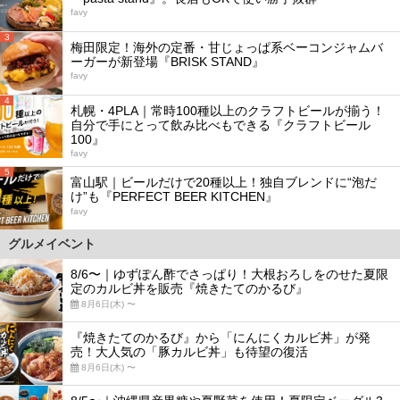
favy
3
梅田限定！海外の定番・甘じょっぱ系ベーコンジャムバ
ーガーが新登場『BRISK STAND』
favy
4
札幌・4PLA｜常時100種以上のクラフトビールが揃う！
自分で手にとって飲み比べもできる『クラフトビール
100』
favy
5
富山駅｜ビールだけで20種以上！独自ブレンドに“泡だ
け”も『PERFECT BEER KITCHEN』
favy
グルメイベント
8/6〜｜ゆずぽん酢でさっぱり！大根おろしをのせた夏限
定のカルビ丼を販売『焼きたてのかるび』
8月6日(木) 〜
『焼きたてのかるび』から「にんにくカルビ丼」が発
売！大人気の「豚カルビ丼」も待望の復活
8月6日(木) 〜