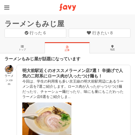
ラーメンもみじ屋
行った
6
行きたい
8
トップ
地図
記事
ラーメンもみじ屋が話題になっています
明大前駅近くのオススメラーメン店7選！ 辛揚げで人
気の二郎系にロース肉が入ったつけ麺も！
ラーメ
ン.co
今回は、学生の利用客も多い京王線の明大前駅周辺にあるラー
m
メン店を7選ご紹介します。ロース肉が入ったがっつりつけ麺
だったり、チャーシュー麺だったり、味にも量にもこだわった
ラーメン店6選をご紹介しま...