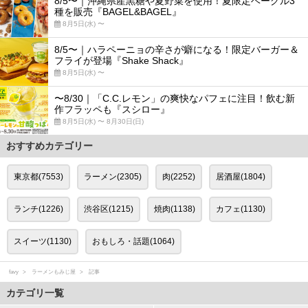
8/5〜｜沖縄県産黒糖や夏野菜を使用！夏限定ベーグル3
種を販売『BAGEL&BAGEL』
8月5日(水) 〜
8/5〜｜ハラペーニョの辛さが癖になる！限定バーガー＆
フライが登場『Shake Shack』
8月5日(水) 〜
〜8/30｜「C.C.レモン」の爽快なパフェに注目！飲む新
作フラッペも『スシロー』
8月5日(水) 〜 8月30日(日)
おすすめカテゴリー
東京都(7553)
ラーメン(2305)
肉(2252)
居酒屋(1804)
ランチ(1226)
渋谷区(1215)
焼肉(1138)
カフェ(1130)
スイーツ(1130)
おもしろ・話題(1064)
favy
ラーメンもみじ屋
記事
カテゴリ一覧