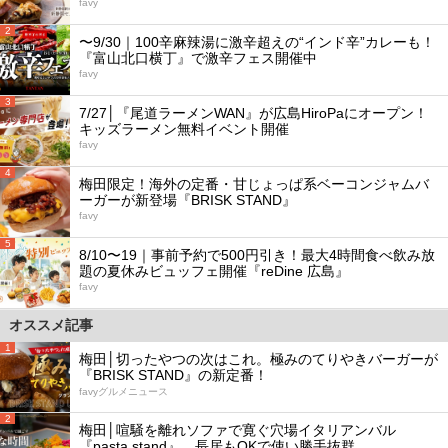
favy
2
〜9/30｜100辛麻辣湯に激辛超えの“インド辛”カレーも！
『富山北口横丁』で激辛フェス開催中
favy
3
7/27│『尾道ラーメンWAN』が広島HiroPaにオープン！
キッズラーメン無料イベント開催
favy
4
梅田限定！海外の定番・甘じょっぱ系ベーコンジャムバ
ーガーが新登場『BRISK STAND』
favy
5
8/10〜19｜事前予約で500円引き！最大4時間食べ飲み放
題の夏休みビュッフェ開催『reDine 広島』
favy
オススメ記事
1
梅田│切ったやつの次はこれ。極みのてりやきバーガーが
『BRISK STAND』の新定番！
favyグルメニュース
2
梅田│喧騒を離れソファで寛ぐ穴場イタリアンバル
『pasta stand』。長居もOKで使い勝手抜群