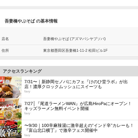
吾妻橋やぶそば の基本情報
店名
吾妻橋やぶそば (アズマバシヤブソバ)
住所
東京都墨田区吾妻橋1-11-2 松田ビル1F
アクセスランキング
1
7/31〜｜新静岡セノバにカフェ『けのひ堂ラボ』が出
店！濃厚クロックムッシュにスイーツも
favy
2
7/27│『尾道ラーメンWAN』が広島HiroPaにオープン！
キッズラーメン無料イベント開催
favy
3
〜9/30｜100辛麻辣湯に激辛超えの“インド辛”カレーも！
『富山北口横丁』で激辛フェス開催中
favy