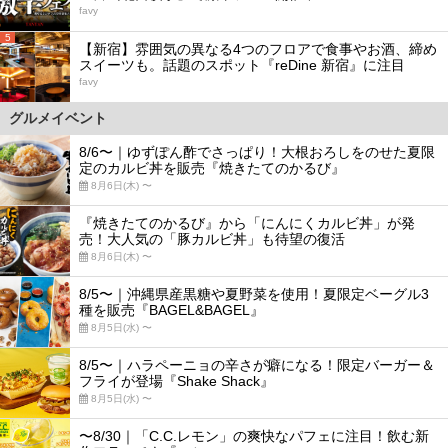
favy
5
【新宿】雰囲気の異なる4つのフロアで食事やお酒、締め
スイーツも。話題のスポット『reDine 新宿』に注目
favy
グルメイベント
8/6〜｜ゆずぽん酢でさっぱり！大根おろしをのせた夏限
定のカルビ丼を販売『焼きたてのかるび』
8月6日(木) 〜
『焼きたてのかるび』から「にんにくカルビ丼」が発
売！大人気の「豚カルビ丼」も待望の復活
8月6日(木) 〜
8/5〜｜沖縄県産黒糖や夏野菜を使用！夏限定ベーグル3
種を販売『BAGEL&BAGEL』
8月5日(水) 〜
8/5〜｜ハラペーニョの辛さが癖になる！限定バーガー＆
フライが登場『Shake Shack』
8月5日(水) 〜
〜8/30｜「C.C.レモン」の爽快なパフェに注目！飲む新