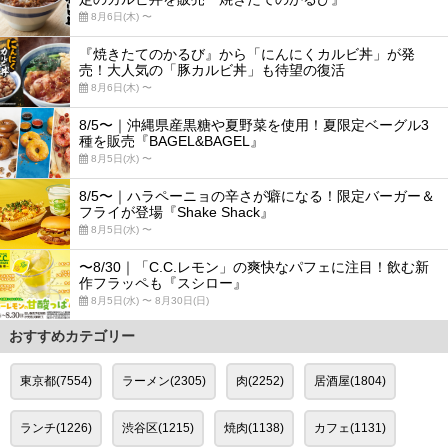
8月6日(木) 〜
『焼きたてのかるび』から「にんにくカルビ丼」が発
売！大人気の「豚カルビ丼」も待望の復活
8月6日(木) 〜
8/5〜｜沖縄県産黒糖や夏野菜を使用！夏限定ベーグル3
種を販売『BAGEL&BAGEL』
8月5日(水) 〜
8/5〜｜ハラペーニョの辛さが癖になる！限定バーガー＆
フライが登場『Shake Shack』
8月5日(水) 〜
〜8/30｜「C.C.レモン」の爽快なパフェに注目！飲む新
作フラッペも『スシロー』
8月5日(水) 〜 8月30日(日)
おすすめカテゴリー
東京都(7554)
ラーメン(2305)
肉(2252)
居酒屋(1804)
ランチ(1226)
渋谷区(1215)
焼肉(1138)
カフェ(1131)