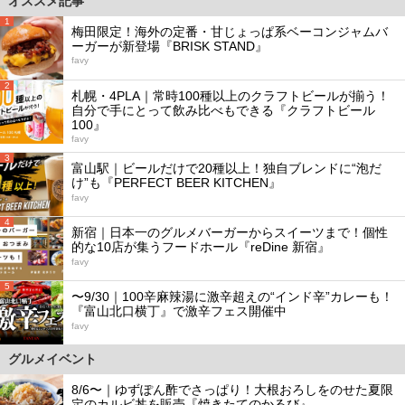
オススメ記事
1
梅田限定！海外の定番・甘じょっぱ系ベーコンジャムバ
ーガーが新登場『BRISK STAND』
favy
2
札幌・4PLA｜常時100種以上のクラフトビールが揃う！
自分で手にとって飲み比べもできる『クラフトビール
100』
favy
3
富山駅｜ビールだけで20種以上！独自ブレンドに“泡だ
け”も『PERFECT BEER KITCHEN』
favy
4
新宿｜日本一のグルメバーガーからスイーツまで！個性
的な10店が集うフードホール『reDine 新宿』
favy
5
〜9/30｜100辛麻辣湯に激辛超えの“インド辛”カレーも！
『富山北口横丁』で激辛フェス開催中
favy
グルメイベント
8/6〜｜ゆずぽん酢でさっぱり！大根おろしをのせた夏限
定のカルビ丼を販売『焼きたてのかるび』