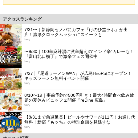
アクセスランキング
1
7/31〜｜新静岡セノバにカフェ『けのひ堂ラボ』が出
店！濃厚クロックムッシュにスイーツも
favy
2
〜9/30｜100辛麻辣湯に激辛超えの“インド辛”カレーも！
『富山北口横丁』で激辛フェス開催中
favy
3
7/27│『尾道ラーメンWAN』が広島HiroPaにオープン！
キッズラーメン無料イベント開催
favy
4
8/10〜19｜事前予約で500円引き！最大4時間食べ飲み放
題の夏休みビュッフェ開催『reDine 広島』
favy
5
【8/31まで急遽延長】ビールやサワーが111円！お通し代
無料！新宿『もッち』の特別企画を見逃すな
favy