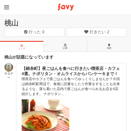
桃山
行った
0
行きたい
2
記事
地図
トップ
桃山が話題になっています
【錦糸町】夜ごはんを食べに行きたい喫茶店・カフェ
4選。ナポリタン・オムライスからパンケーキまで！
サタデ
ー
喫茶店やカフェで夜ごはんを食べてゆっくりしませんか？今回
は錦糸町駅周辺で、食後に読書をしたり作業をすることも出来
るような、落ち着いた店内で夜ごはんが食べられるお店を4店
紹介します。 ナポリタン...