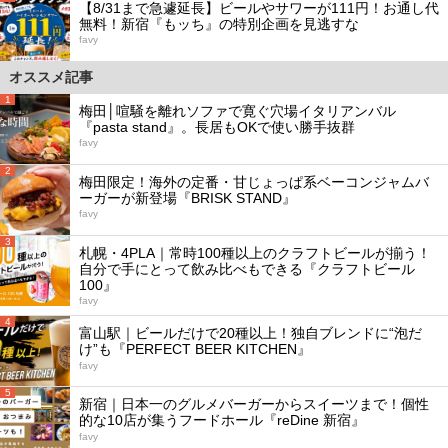
【8/31まで急遽延長】ビールやサワーが111円！お通し代
無料！新宿『もッち』の特別企画を見逃すな
favy
オススメ記事
1
梅田│喧騒を離れソファで寛ぐ穴場イタリアンバル
『pasta stand』。長居もOKで使い勝手抜群
favy
2
梅田限定！海外の定番・甘じょっぱ系ベーコンジャムバ
ーガーが新登場『BRISK STAND』
favy
3
札幌・4PLA｜常時100種以上のクラフトビールが揃う！
自分で手にとって飲み比べもできる『クラフトビール
100』
favy
4
富山駅｜ビールだけで20種以上！独自ブレンドに“泡だ
け”も『PERFECT BEER KITCHEN』
favy
5
新宿｜日本一のグルメバーガーからスイーツまで！個性
的な10店が集うフードホール『reDine 新宿』
favy