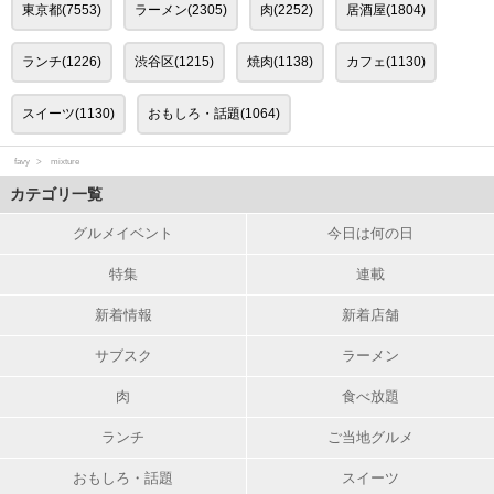
東京都(7553)
ラーメン(2305)
肉(2252)
居酒屋(1804)
ランチ(1226)
渋谷区(1215)
焼肉(1138)
カフェ(1130)
スイーツ(1130)
おもしろ・話題(1064)
favy
mixture
カテゴリ一覧
グルメイベント
今日は何の日
特集
連載
新着情報
新着店舗
サブスク
ラーメン
肉
食べ放題
ランチ
ご当地グルメ
おもしろ・話題
スイーツ