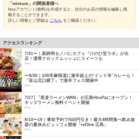
「mixture」の関係者様へ
favyアカウント(無料)を作成すると、自分のお店の情報を編集し掲
載することができます。
詳しい情報とご登録は
こちら
をご確認ください。
アクセスランキング
1
7/31〜｜新静岡セノバにカフェ『けのひ堂ラボ』が出
店！濃厚クロックムッシュにスイーツも
favy
2
〜9/30｜100辛麻辣湯に激辛超えの“インド辛”カレーも！
『富山北口横丁』で激辛フェス開催中
favy
3
7/27│『尾道ラーメンWAN』が広島HiroPaにオープン！
キッズラーメン無料イベント開催
favy
4
8/10〜19｜事前予約で500円引き！最大4時間食べ飲み放
題の夏休みビュッフェ開催『reDine 広島』
favy
5