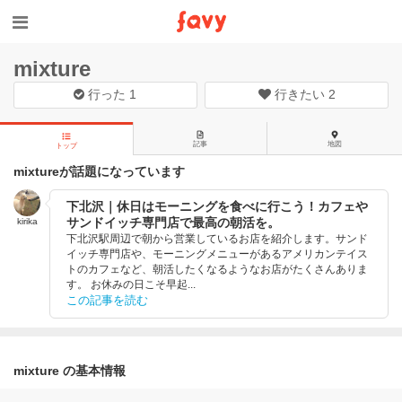
mixture
行った
1
行きたい
2
記事
地図
トップ
mixtureが話題になっています
下北沢｜休日はモーニングを食べに行こう！カフェや
サンドイッチ専門店で最高の朝活を。
kirika
下北沢駅周辺で朝から営業しているお店を紹介します。サンド
イッチ専門店や、モーニングメニューがあるアメリカンテイス
トのカフェなど、朝活したくなるようなお店がたくさんありま
す。 お休みの日こそ早起...
この記事を読む
mixture の基本情報