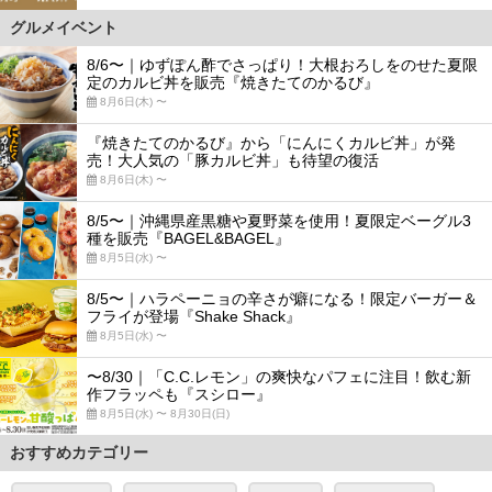
グルメイベント
8/6〜｜ゆずぽん酢でさっぱり！大根おろしをのせた夏限
定のカルビ丼を販売『焼きたてのかるび』
8月6日(木) 〜
『焼きたてのかるび』から「にんにくカルビ丼」が発
売！大人気の「豚カルビ丼」も待望の復活
8月6日(木) 〜
8/5〜｜沖縄県産黒糖や夏野菜を使用！夏限定ベーグル3
種を販売『BAGEL&BAGEL』
8月5日(水) 〜
8/5〜｜ハラペーニョの辛さが癖になる！限定バーガー＆
フライが登場『Shake Shack』
8月5日(水) 〜
〜8/30｜「C.C.レモン」の爽快なパフェに注目！飲む新
作フラッペも『スシロー』
8月5日(水) 〜 8月30日(日)
おすすめカテゴリー