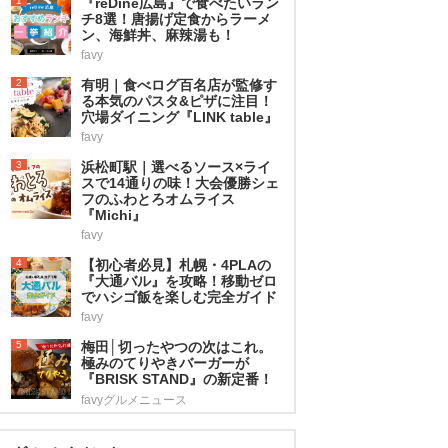
1
『reDine広島』で食べたいラン
チ8選！唐揚げ定食からラーメ
ン、海鮮丼、麻辣湯も！
favy
2
有明｜食べログ百名店が監修す
る本気のパスタ&ピザに注目！
穴場ダイニング『LINK table』
favy
3
浜松町駅｜選べるソース×ライ
スで14通りの味！大会優勝シェ
フのふわとろオムライス
『Michi』
favy
4
【初心者必見】札幌・4PLAの
『大通バル』を攻略！移動ゼロ
でハシゴ飯を楽しむ完全ガイド
favy
5
梅田│切ったやつの次はこれ。
極みのてりやきバーガーが
『BRISK STAND』の新定番！
favyグルメニュース