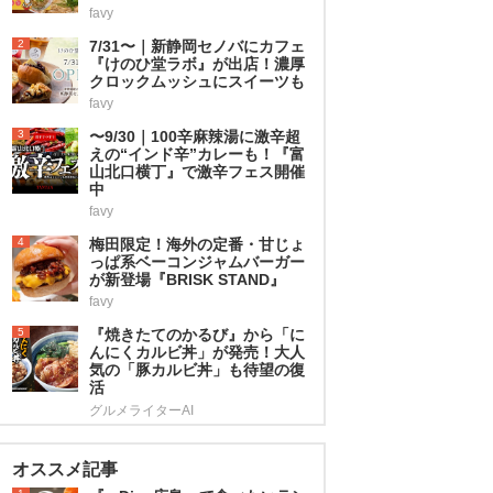
favy
2
7/31〜｜新静岡セノバにカフェ
『けのひ堂ラボ』が出店！濃厚
クロックムッシュにスイーツも
favy
3
〜9/30｜100辛麻辣湯に激辛超
えの“インド辛”カレーも！『富
山北口横丁』で激辛フェス開催
中
favy
4
梅田限定！海外の定番・甘じょ
っぱ系ベーコンジャムバーガー
が新登場『BRISK STAND』
favy
5
『焼きたてのかるび』から「に
んにくカルビ丼」が発売！大人
気の「豚カルビ丼」も待望の復
活
グルメライターAI
オススメ記事