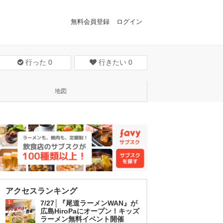
無料会員登録
ログイン
行った
0
行きたい
0
地図
アクセスランキング
1
7/27│『尾道ラーメンWAN』が
広島HiroPaにオープン！キッズ
ラーメン無料イベント開催