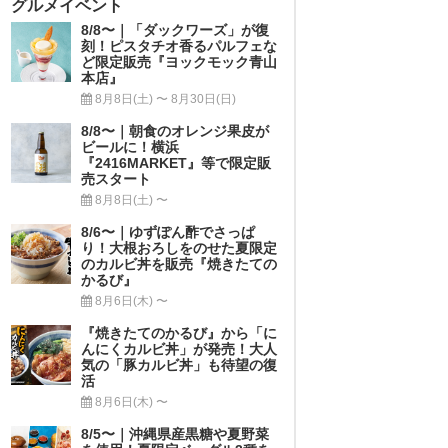
グルメイベント
8/8〜｜「ダックワーズ」が復
刻！ピスタチオ香るパルフェな
ど限定販売『ヨックモック青山
本店』
8月8日(土) 〜 8月30日(日)
8/8〜｜朝食のオレンジ果皮が
ビールに！横浜
『2416MARKET』等で限定販
売スタート
8月8日(土) 〜
8/6〜｜ゆずぽん酢でさっぱ
り！大根おろしをのせた夏限定
のカルビ丼を販売『焼きたての
かるび』
8月6日(木) 〜
『焼きたてのかるび』から「に
んにくカルビ丼」が発売！大人
気の「豚カルビ丼」も待望の復
活
8月6日(木) 〜
8/5〜｜沖縄県産黒糖や夏野菜