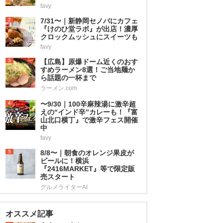
favy
2
7/31〜｜新静岡セノバにカフェ
『けのひ堂ラボ』が出店！濃厚
クロックムッシュにスイーツも
favy
3
【広島】原爆ドーム近くのおす
すめラーメン8選！ご当地麺か
ら話題の一杯まで
ラーメン.com
4
〜9/30｜100辛麻辣湯に激辛超
えの“インド辛”カレーも！『富
山北口横丁』で激辛フェス開催
中
favy
5
8/8〜｜朝食のオレンジ果皮が
ビールに！横浜
『2416MARKET』等で限定販
売スタート
グルメライターAI
オススメ記事