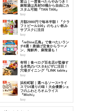
1
富山｜一度食べたらやみつき！
麻辣湯は具材50種から自由にカ
スタム可能『TAN TAN』
favy
2
月額2980円で毎本半額！『クラ
フトビール100』のちょい飲み
サブスクに注目
favy
3
『reDine広島』で食べたいラン
チ8選！唐揚げ定食からラーメ
ン、海鮮丼、麻辣湯も！
favy
4
有明｜食べログ百名店が監修す
る本気のパスタ&ピザに注目！
穴場ダイニング『LINK table』
favy
5
浜松町駅｜選べるソース×ライ
スで14通りの味！大会優勝シェ
フのふわとろオムライス
『Michi』
favy