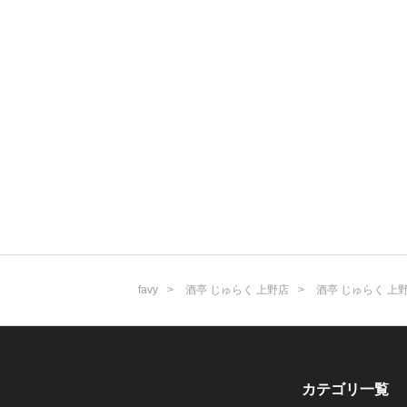
favy
酒亭 じゅらく 上野店
酒亭 じゅらく 上
カテゴリ一覧