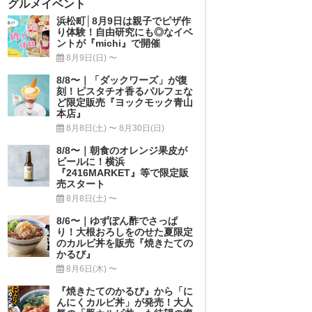
グルメイベント
浜松町│8月9日は親子でピザ作
り体験！自由研究にも◎なイベ
ントが『michi』で開催
8月9日(日) 〜
8/8〜｜「ダックワーズ」が復
刻！ピスタチオ香るパルフェな
ど限定販売『ヨックモック青山
本店』
8月8日(土) 〜 8月30日(日)
8/8〜｜朝食のオレンジ果皮が
ビールに！横浜
『2416MARKET』等で限定販
売スタート
8月8日(土) 〜
8/6〜｜ゆずぽん酢でさっぱ
り！大根おろしをのせた夏限定
のカルビ丼を販売『焼きたての
かるび』
8月6日(木) 〜
『焼きたてのかるび』から「に
んにくカルビ丼」が発売！大人