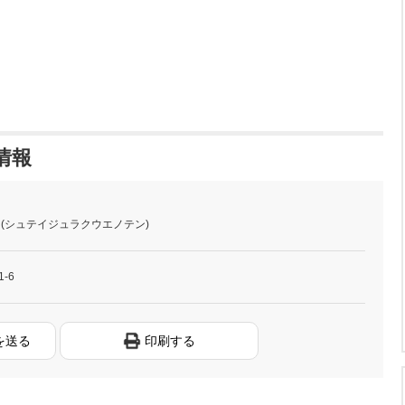
情報
 (シュテイジュラクウエノテン)
-6
を送る
印刷する