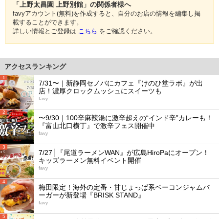
「上野太昌園 上野別館」の関係者様へ
favyアカウント(無料)を作成すると、自分のお店の情報を編集し掲
載することができます。
詳しい情報とご登録は
こちら
をご確認ください。
アクセスランキング
1
7/31〜｜新静岡セノバにカフェ『けのひ堂ラボ』が出
店！濃厚クロックムッシュにスイーツも
favy
2
〜9/30｜100辛麻辣湯に激辛超えの“インド辛”カレーも！
『富山北口横丁』で激辛フェス開催中
favy
3
7/27│『尾道ラーメンWAN』が広島HiroPaにオープン！
キッズラーメン無料イベント開催
favy
4
梅田限定！海外の定番・甘じょっぱ系ベーコンジャムバ
ーガーが新登場『BRISK STAND』
favy
5