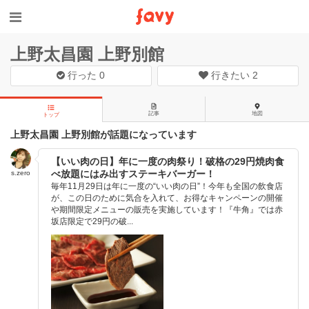
上野太昌園 上野別館
行った
0
行きたい
2
記事
地図
トップ
上野太昌園 上野別館が話題になっています
【いい肉の日】年に一度の肉祭り！破格の29円焼肉食
べ放題にはみ出すステーキバーガー！
s.zero
毎年11月29日は年に一度の“いい肉の日”！今年も全国の飲食店
が、この日のために気合を入れて、お得なキャンペーンの開催
や期間限定メニューの販売を実施しています！『牛角』では赤
坂店限定で29円の破...