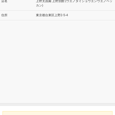
店名
上野太昌園 上野別館 (ウエノタイショウエンウエノベッ
カン)
住所
東京都台東区上野2-5-4