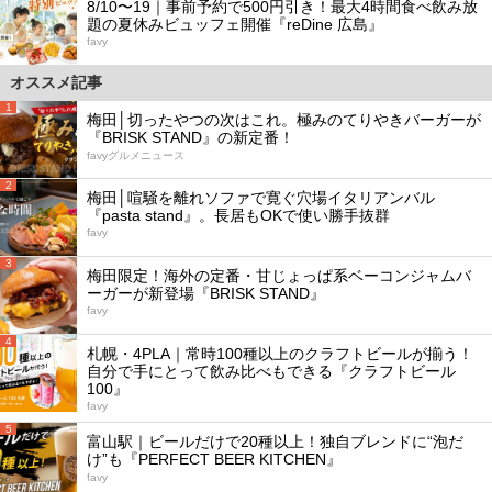
8/10〜19｜事前予約で500円引き！最大4時間食べ飲み放
題の夏休みビュッフェ開催『reDine 広島』
favy
オススメ記事
1
梅田│切ったやつの次はこれ。極みのてりやきバーガーが
『BRISK STAND』の新定番！
favyグルメニュース
2
梅田│喧騒を離れソファで寛ぐ穴場イタリアンバル
『pasta stand』。長居もOKで使い勝手抜群
favy
3
梅田限定！海外の定番・甘じょっぱ系ベーコンジャムバ
ーガーが新登場『BRISK STAND』
favy
4
札幌・4PLA｜常時100種以上のクラフトビールが揃う！
自分で手にとって飲み比べもできる『クラフトビール
100』
favy
5
富山駅｜ビールだけで20種以上！独自ブレンドに“泡だ
け”も『PERFECT BEER KITCHEN』
favy