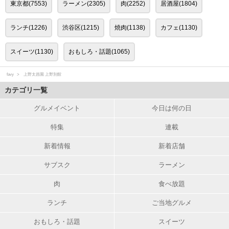
東京都(7553)
ラーメン(2305)
肉(2252)
居酒屋(1804)
ランチ(1226)
渋谷区(1215)
焼肉(1138)
カフェ(1130)
スイーツ(1130)
おもしろ・話題(1065)
favy
上野太昌園 上野別館
カテゴリ一覧
グルメイベント
今日は何の日
特集
連載
新着情報
新着店舗
サブスク
ラーメン
肉
食べ放題
ランチ
ご当地グルメ
おもしろ・話題
スイーツ