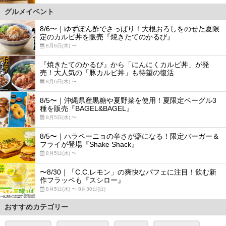
グルメイベント
8/6〜｜ゆずぽん酢でさっぱり！大根おろしをのせた夏限
定のカルビ丼を販売『焼きたてのかるび』
8月6日(木) 〜
『焼きたてのかるび』から「にんにくカルビ丼」が発
売！大人気の「豚カルビ丼」も待望の復活
8月6日(木) 〜
8/5〜｜沖縄県産黒糖や夏野菜を使用！夏限定ベーグル3
種を販売『BAGEL&BAGEL』
8月5日(水) 〜
8/5〜｜ハラペーニョの辛さが癖になる！限定バーガー＆
フライが登場『Shake Shack』
8月5日(水) 〜
〜8/30｜「C.C.レモン」の爽快なパフェに注目！飲む新
作フラッペも『スシロー』
8月5日(水) 〜 8月30日(日)
おすすめカテゴリー