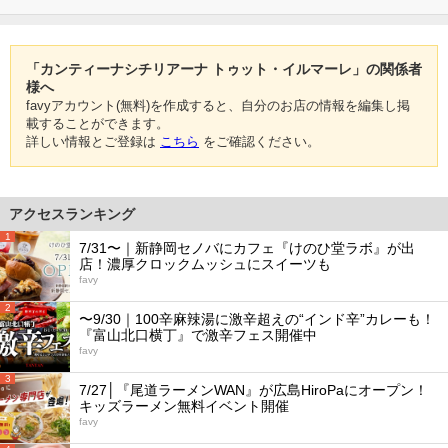
「カンティーナシチリアーナ トゥット・イルマーレ」の関係者
様へ
favyアカウント(無料)を作成すると、自分のお店の情報を編集し掲
載することができます。
詳しい情報とご登録は
こちら
をご確認ください。
アクセスランキング
1
7/31〜｜新静岡セノバにカフェ『けのひ堂ラボ』が出
店！濃厚クロックムッシュにスイーツも
favy
2
〜9/30｜100辛麻辣湯に激辛超えの“インド辛”カレーも！
『富山北口横丁』で激辛フェス開催中
favy
3
7/27│『尾道ラーメンWAN』が広島HiroPaにオープン！
キッズラーメン無料イベント開催
favy