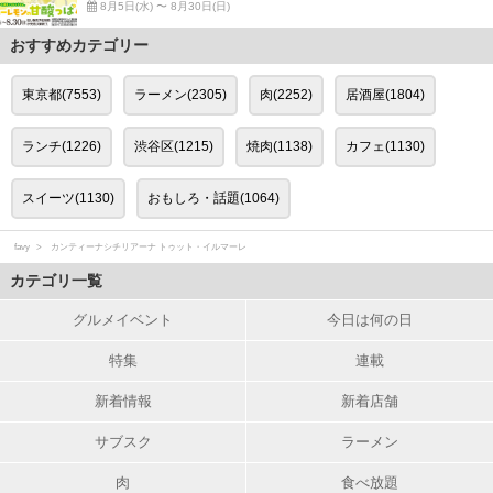
8月5日(水) 〜 8月30日(日)
おすすめカテゴリー
東京都(7553)
ラーメン(2305)
肉(2252)
居酒屋(1804)
ランチ(1226)
渋谷区(1215)
焼肉(1138)
カフェ(1130)
スイーツ(1130)
おもしろ・話題(1064)
favy
カンティーナシチリアーナ トゥット・イルマーレ
カテゴリ一覧
グルメイベント
今日は何の日
特集
連載
新着情報
新着店舗
サブスク
ラーメン
肉
食べ放題