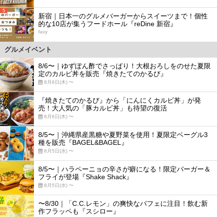
5
新宿｜日本一のグルメバーガーからスイーツまで！個性
的な10店が集うフードホール『reDine 新宿』
favy
グルメイベント
8/6〜｜ゆずぽん酢でさっぱり！大根おろしをのせた夏限
定のカルビ丼を販売『焼きたてのかるび』
8月6日(木) 〜
『焼きたてのかるび』から「にんにくカルビ丼」が発
売！大人気の「豚カルビ丼」も待望の復活
8月6日(木) 〜
8/5〜｜沖縄県産黒糖や夏野菜を使用！夏限定ベーグル3
種を販売『BAGEL&BAGEL』
8月5日(水) 〜
8/5〜｜ハラペーニョの辛さが癖になる！限定バーガー＆
フライが登場『Shake Shack』
8月5日(水) 〜
〜8/30｜「C.C.レモン」の爽快なパフェに注目！飲む新
作フラッペも『スシロー』