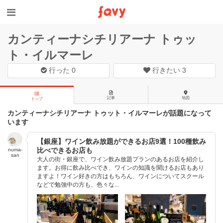
カンティーナシチリアーナ トゥッ
ト・イルマーレ
行った
0
行きたい
3
記事
地図
トップ
カンティーナシチリアーナ トゥット・イルマーレが話題になって
います
【銀座】ワイン飲み放題ができるお店9選！100種飲み
比べできるお店も
numa-
san
大人の街・銀座で、ワイン飲み放題プランのあるお店を紹介し
ます。お得に飲み比べでき、ワインの知識を聞けるお店もあり
ますよ！ワイン好きの方はもちろん、ワインについてスクール
などで勉強中の方も、色々な...