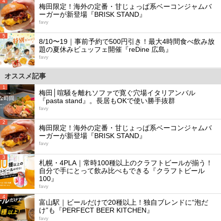
4
梅田限定！海外の定番・甘じょっぱ系ベーコンジャムバ
ーガーが新登場『BRISK STAND』
favy
5
8/10〜19｜事前予約で500円引き！最大4時間食べ飲み放
題の夏休みビュッフェ開催『reDine 広島』
favy
オススメ記事
1
梅田│喧騒を離れソファで寛ぐ穴場イタリアンバル
『pasta stand』。長居もOKで使い勝手抜群
favy
2
梅田限定！海外の定番・甘じょっぱ系ベーコンジャムバ
ーガーが新登場『BRISK STAND』
favy
3
札幌・4PLA｜常時100種以上のクラフトビールが揃う！
自分で手にとって飲み比べもできる『クラフトビール
100』
favy
4
富山駅｜ビールだけで20種以上！独自ブレンドに“泡だ
け”も『PERFECT BEER KITCHEN』
favy