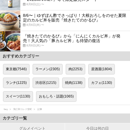
8月8日(土) 〜
8/6〜｜ゆずぽん酢でさっぱり！大根おろしをのせた夏限
定のカルビ丼を販売『焼きたてのかるび』
8月6日(木) 〜
『焼きたてのかるび』から「にんにくカルビ丼」が発
売！大人気の「豚カルビ丼」も待望の復活
8月6日(木) 〜
おすすめカテゴリー
東京都(7546)
ラーメン(2305)
肉(2253)
居酒屋(1804)
ランチ(1225)
渋谷区(1215)
焼肉(1138)
カフェ(1130)
スイーツ(1130)
おもしろ・話題(1065)
favy
鶏三和コレド室町
記事
カテゴリ一覧
グルメイベント
今日は何の日