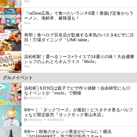
favy
3
『reDine広島』で食べたいランチ8選！唐揚げ定食からラ
ーメン、海鮮丼、麻辣湯も！
favy
4
有明｜食べログ百名店が監修する本気のパスタ&ピザに注
目！穴場ダイニング『LINK table』
favy
5
浜松町駅｜選べるソース×ライスで14通りの味！大会優勝
シェフのふわとろオムライス『Michi』
favy
グルメイベント
浜松町│8月9日は親子でピザ作り体験！自由研究にも◎
なイベントが『michi』で開催
8月9日(日) 〜
8/8〜｜「ダックワーズ」が復刻！ピスタチオ香るパルフ
ェなど限定販売『ヨックモック青山本店』
8月8日(土) 〜 8月30日(日)
8/8〜｜朝食のオレンジ果皮がビールに！横浜
『2416MARKET』等で限定販売スタート