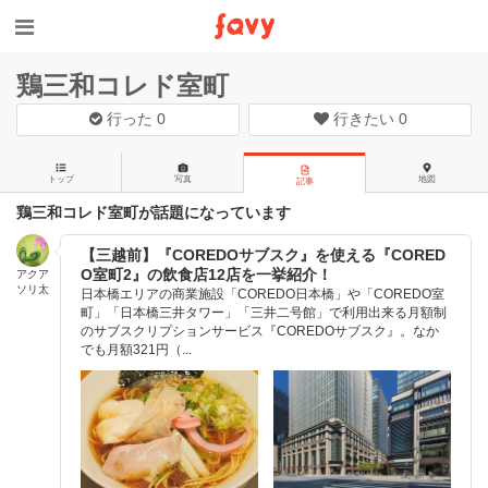
鶏三和コレド室町
行った
0
行きたい
0
トップ
写真
地図
記事
鶏三和コレド室町が話題になっています
【三越前】『COREDOサブスク』を使える『CORED
O室町2』の飲食店12店を一挙紹介！
アクア
ソリ太
日本橋エリアの商業施設「COREDO日本橋」や「COREDO室
町」「日本橋三井タワー」「三井二号館」で利用出来る月額制
のサブスクリプションサービス『COREDOサブスク』。なか
でも月額321円（...