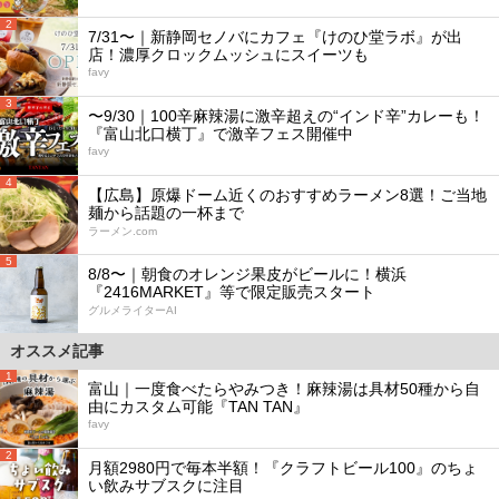
2
7/31〜｜新静岡セノバにカフェ『けのひ堂ラボ』が出
店！濃厚クロックムッシュにスイーツも
favy
3
〜9/30｜100辛麻辣湯に激辛超えの“インド辛”カレーも！
『富山北口横丁』で激辛フェス開催中
favy
4
【広島】原爆ドーム近くのおすすめラーメン8選！ご当地
麺から話題の一杯まで
ラーメン.com
5
8/8〜｜朝食のオレンジ果皮がビールに！横浜
『2416MARKET』等で限定販売スタート
グルメライターAI
オススメ記事
1
富山｜一度食べたらやみつき！麻辣湯は具材50種から自
由にカスタム可能『TAN TAN』
favy
2
月額2980円で毎本半額！『クラフトビール100』のちょ
い飲みサブスクに注目