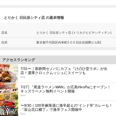
とりかく 日比谷シティ店 の基本情報
店名
とりかく 日比谷シティ店 (トリカクヒビヤシティテン)
住所
東京都千代田区内幸町2-2-3 日比谷国際ビルB2
アクセスランキング
1
7/31〜｜新静岡セノバにカフェ『けのひ堂ラボ』が出
店！濃厚クロックムッシュにスイーツも
favy
2
7/27│『尾道ラーメンWAN』が広島HiroPaにオープン！
キッズラーメン無料イベント開催
favy
3
〜9/30｜100辛麻辣湯に激辛超えの“インド辛”カレーも！
『富山北口横丁』で激辛フェス開催中
favy