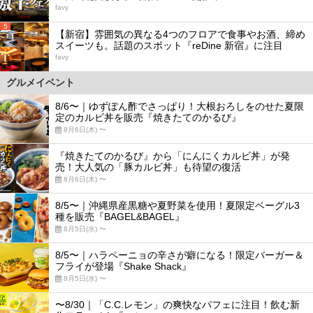
favy
5
【新宿】雰囲気の異なる4つのフロアで食事やお酒、締め
スイーツも。話題のスポット『reDine 新宿』に注目
favy
グルメイベント
8/6〜｜ゆずぽん酢でさっぱり！大根おろしをのせた夏限
定のカルビ丼を販売『焼きたてのかるび』
8月6日(木) 〜
『焼きたてのかるび』から「にんにくカルビ丼」が発
売！大人気の「豚カルビ丼」も待望の復活
8月6日(木) 〜
8/5〜｜沖縄県産黒糖や夏野菜を使用！夏限定ベーグル3
種を販売『BAGEL&BAGEL』
8月5日(水) 〜
8/5〜｜ハラペーニョの辛さが癖になる！限定バーガー＆
フライが登場『Shake Shack』
8月5日(水) 〜
〜8/30｜「C.C.レモン」の爽快なパフェに注目！飲む新