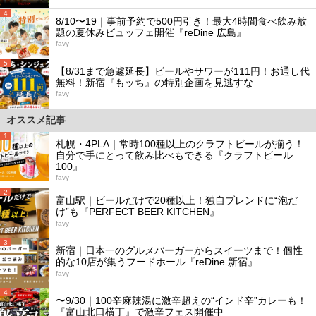
4
8/10〜19｜事前予約で500円引き！最大4時間食べ飲み放
題の夏休みビュッフェ開催『reDine 広島』
favy
5
【8/31まで急遽延長】ビールやサワーが111円！お通し代
無料！新宿『もッち』の特別企画を見逃すな
favy
オススメ記事
1
札幌・4PLA｜常時100種以上のクラフトビールが揃う！
自分で手にとって飲み比べもできる『クラフトビール
100』
favy
2
富山駅｜ビールだけで20種以上！独自ブレンドに“泡だ
け”も『PERFECT BEER KITCHEN』
favy
3
新宿｜日本一のグルメバーガーからスイーツまで！個性
的な10店が集うフードホール『reDine 新宿』
favy
4
〜9/30｜100辛麻辣湯に激辛超えの“インド辛”カレーも！
『富山北口横丁』で激辛フェス開催中