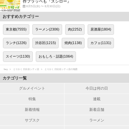
作フラッペも『スシロー』
8月5日(水) 〜 8月30日(日)
おすすめカテゴリー
東京都(7555)
ラーメン(2306)
肉(2252)
居酒屋(1804)
ランチ(1226)
渋谷区(1215)
焼肉(1138)
カフェ(1131)
スイーツ(1130)
おもしろ・話題(1064)
favy
とりかく 日比谷シティ店
とりかく 日比谷シティ店の地図
カテゴリ一覧
グルメイベント
今日は何の日
特集
連載
新着情報
新着店舗
サブスク
ラーメン