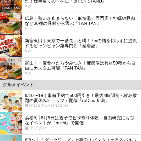
た！仕事帰りの一杯に『BRISK STAND』
favy
3
広島｜勢いが止まらない「麻辣湯」専門店！牡蠣や豚肉
など30種の具材から選ぶ『TAN TAN』
favy
4
新宿東口｜東京で一番長いと噂！7mの麺を切らずに提供
するビャンビャン麺専門店『秦唐記』
favy
5
富山｜一度食べたらやみつき！麻辣湯は具材50種から自
由にカスタム可能『TAN TAN』
favy
グルメイベント
8/10〜19｜事前予約で500円引き！最大4時間食べ飲み放
題の夏休みビュッフェ開催『reDine 広島』
8月10日(月) 〜 8月19日(水)
浜松町│8月9日は親子でピザ作り体験！自由研究にも◎
なイベントが『michi』で開催
8月9日(日) 〜
8/8〜｜「ダックワーズ」が復刻！ピスタチオ香るパルフ