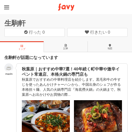
生駒軒
行った
0
行きたい
0
記事
地図
トップ
生駒軒が話題になっています
秋葉原｜おすすめ中華7選！40年続く町中華や激辛イ
ベント常連店、本格火鍋の専門店も
marin
秋葉原でおすすめの中華料理店を紹介します。黒毛和牛の牛す
じを使ったあんかけチャーハンから、中国出身のシェフが作る
本格担々麺、人気の火鍋専門店『海底撈火鍋』の火鍋まで。秋
葉原へお出かけやお買物の際...