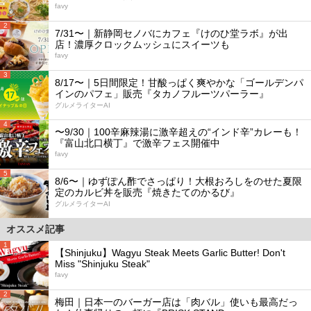
favy
2
7/31〜｜新静岡セノバにカフェ『けのひ堂ラボ』が出
店！濃厚クロックムッシュにスイーツも
favy
3
8/17〜｜5日間限定！甘酸っぱく爽やかな「ゴールデンパ
インのパフェ」販売『タカノフルーツパーラー』
グルメライターAI
4
〜9/30｜100辛麻辣湯に激辛超えの“インド辛”カレーも！
『富山北口横丁』で激辛フェス開催中
favy
5
8/6〜｜ゆずぽん酢でさっぱり！大根おろしをのせた夏限
定のカルビ丼を販売『焼きたてのかるび』
グルメライターAI
オススメ記事
1
【Shinjuku】Wagyu Steak Meets Garlic Butter! Don't
Miss "Shinjuku Steak"
favy
2
梅田｜日本一のバーガー店は「肉バル」使いも最高だっ