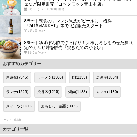
ェなど限定販売『ヨックモック青山本店』
8月8日(土) 〜 8月30日(日)
8/8〜｜朝食のオレンジ果皮がビールに！横浜
『2416MARKET』等で限定販売スタート
8月8日(土) 〜
8/6〜｜ゆずぽん酢でさっぱり！大根おろしをのせた夏限
定のカルビ丼を販売『焼きたてのかるび』
8月6日(木) 〜
おすすめカテゴリー
東京都(7546)
ラーメン(2305)
肉(2253)
居酒屋(1804)
ランチ(1225)
渋谷区(1215)
焼肉(1138)
カフェ(1130)
スイーツ(1130)
おもしろ・話題(1065)
favy
生駒軒
カテゴリ一覧