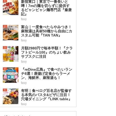
1
新宿東口｜東京で一番長いと
噂！7mの麺を切らずに提供す
るビャンビャン麺専門店『秦唐
記』
favy
2
富山｜一度食べたらやみつき！
麻辣湯は具材50種から自由にカ
スタム可能『TAN TAN』
favy
3
月額2980円で毎本半額！『クラ
フトビール100』のちょい飲み
サブスクに注目
favy
4
『reDine広島』で食べたいラン
チ8選！唐揚げ定食からラーメ
ン、海鮮丼、麻辣湯も！
favy
5
有明｜食べログ百名店が監修す
る本気のパスタ&ピザに注目！
穴場ダイニング『LINK table』
favy