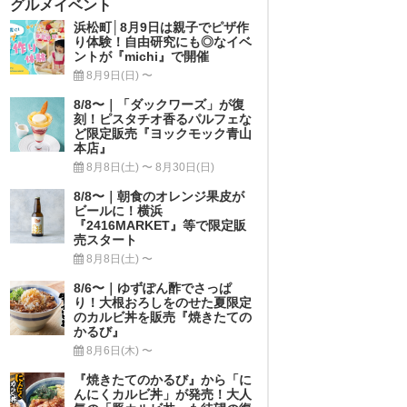
グルメイベント
浜松町│8月9日は親子でピザ作
り体験！自由研究にも◎なイベ
ントが『michi』で開催
8月9日(日) 〜
8/8〜｜「ダックワーズ」が復
刻！ピスタチオ香るパルフェな
ど限定販売『ヨックモック青山
本店』
8月8日(土) 〜 8月30日(日)
8/8〜｜朝食のオレンジ果皮が
ビールに！横浜
『2416MARKET』等で限定販
売スタート
8月8日(土) 〜
8/6〜｜ゆずぽん酢でさっぱ
り！大根おろしをのせた夏限定
のカルビ丼を販売『焼きたての
かるび』
8月6日(木) 〜
『焼きたてのかるび』から「に
んにくカルビ丼」が発売！大人