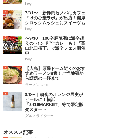
favy
2
7/31〜｜新静岡セノバにカフェ
『けのひ堂ラボ』が出店！濃厚
クロックムッシュにスイーツも
favy
3
〜9/30｜100辛麻辣湯に激辛超
えの“インド辛”カレーも！『富
山北口横丁』で激辛フェス開催
中
favy
4
【広島】原爆ドーム近くのおす
すめラーメン8選！ご当地麺か
ら話題の一杯まで
ラーメン.com
5
8/8〜｜朝食のオレンジ果皮が
ビールに！横浜
『2416MARKET』等で限定販
売スタート
グルメライターAI
オススメ記事