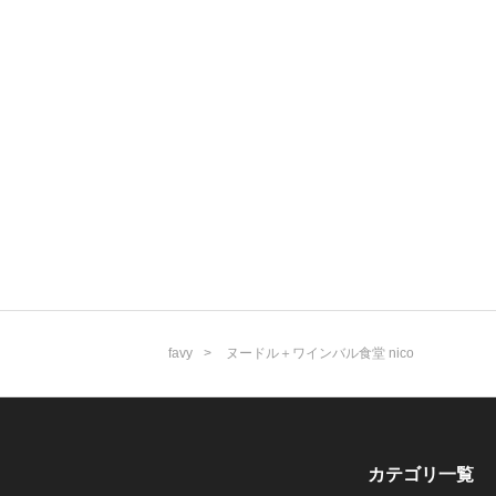
favy
ヌードル＋ワインバル食堂 nico
カテゴリ一覧