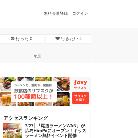
無料会員登録
ログイン
行った
0
行きたい
4
地図
アクセスランキング
1
7/27│『尾道ラーメンWAN』が
広島HiroPaにオープン！キッズ
ラーメン無料イベント開催