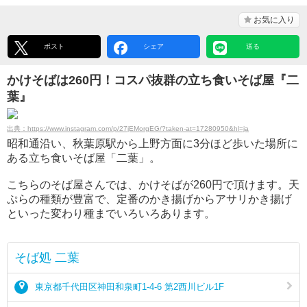
お気に入り
ポスト
シェア
送る
かけそばは260円！コスパ抜群の立ち食いそば屋『二
葉』
出典：https://www.instagram.com/p/27jEMorgEG/?taken-at=17280950&hl=ja
昭和通沿い、秋葉原駅から上野方面に3分ほど歩いた場所に
ある立ち食いそば屋「二葉」。
こちらのそば屋さんでは、かけそばが260円で頂けます。天
ぷらの種類が豊富で、定番のかき揚げからアサリかき揚げ
といった変わり種までいろいろあります。
そば処 二葉
東京都千代田区神田和泉町1-4-6 第2西川ビル1F