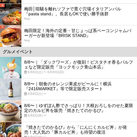
4
梅田│喧騒を離れソファで寛ぐ穴場イタリアンバル
『pasta stand』。長居もOKで使い勝手抜群
favy
5
梅田限定！海外の定番・甘じょっぱ系ベーコンジャムバ
ーガーが新登場『BRISK STAND』
favy
グルメイベント
8/8〜｜「ダックワーズ」が復刻！ピスタチオ香るパルフ
ェなど限定販売『ヨックモック青山本店』
8月8日(土) 〜 8月30日(日)
8/8〜｜朝食のオレンジ果皮がビールに！横浜
『2416MARKET』等で限定販売スタート
8月8日(土) 〜
8/6〜｜ゆずぽん酢でさっぱり！大根おろしをのせた夏限
定のカルビ丼を販売『焼きたてのかるび』
8月6日(木) 〜
『焼きたてのかるび』から「にんにくカルビ丼」が発
売！大人気の「豚カルビ丼」も待望の復活