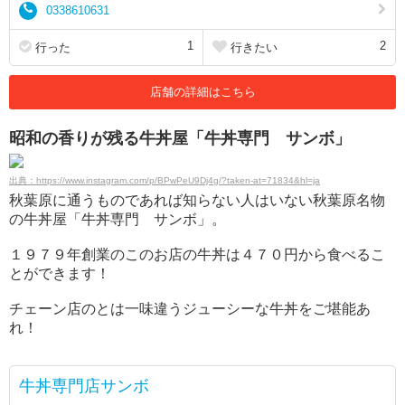
0338610631
1
2
行った
行きたい
店舗の詳細はこちら
昭和の香りが残る牛丼屋「牛丼専門 サンボ」
出典：https://www.instagram.com/p/BPwPeU9Dj4g/?taken-at=71834&hl=ja
秋葉原に通うものであれば知らない人はいない秋葉原名物
の牛丼屋「牛丼専門 サンボ」。
１９７９年創業のこのお店の牛丼は４７０円から食べるこ
とができます！
チェーン店のとは一味違うジューシーな牛丼をご堪能あ
れ！
牛丼専門店サンボ