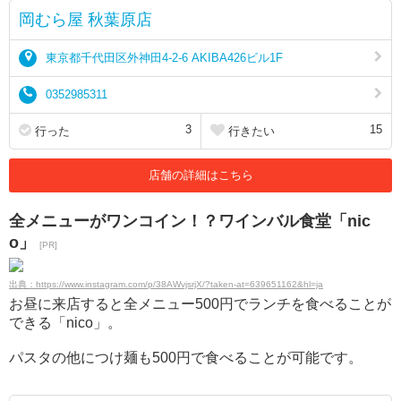
岡むら屋 秋葉原店
東京都千代田区外神田4-2-6 AKIBA426ビル1F
0352985311
3
15
行った
行きたい
店舗の詳細はこちら
全メニューがワンコイン！？ワインバル食堂「nic
o」
[PR]
出典：https://www.instagram.com/p/38AWvjsrjX/?taken-at=639651162&hl=ja
お昼に来店すると全メニュー500円でランチを食べることが
できる「nico」。
パスタの他につけ麺も500円で食べることが可能です。