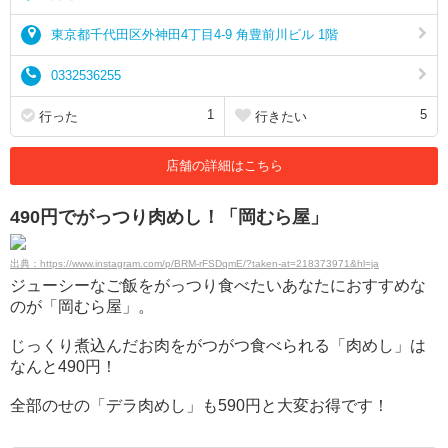
東京都千代田区外神田4丁目4-9 角豊前川ビル 1階
0332536255
1
5
行った
行きたい
店舗の詳細はこちら
490円でがっつり肉めし！「岡むら屋」
出典：https://www.instagram.com/p/BRM-rFSDqmE/?taken-at=218373971&hl=ja
ジューシーなご飯をがっつり食べたいあなたにおすすめな
のが「岡むら屋」。
じっくり煮込んだお肉をがつがつ食べられる「肉めし」は
なんと490円！
全部のせの「デラ肉めし」も590円と大変お得です！