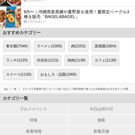
8月6日(木) 〜
8/5〜｜沖縄県産黒糖や夏野菜を使用！夏限定ベーグル3
種を販売『BAGEL&BAGEL』
8月5日(水) 〜
おすすめカテゴリー
東京都(7546)
ラーメン(2305)
肉(2253)
居酒屋(1804)
ランチ(1225)
渋谷区(1215)
焼肉(1138)
カフェ(1130)
スイーツ(1130)
おもしろ・話題(1065)
favy
肉
【ランチ】秋葉原で安くガッツリ食べるなら！500円前後で食べられる秋葉原のおすすめランチ5選
カテゴリ一覧
グルメイベント
今日は何の日
特集
連載
新着情報
新着店舗