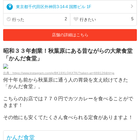
東京都千代田区外神田3-14-4 国際ビル 1F
2
5
行った
行きたい
店舗の詳細はこちら
昭和３３年創業！秋葉原にある昔ながらの大衆食堂
「かんだ食堂」
出典：https://www.instagram.com/p/BK19XLQAXTK/?taken-at=669126&hl=ja
何十年も前から秋葉原に通う人の胃袋を支え続けてきた
「かんだ食堂」。
こちらのお店では７７０円でカツカレーを食べることがで
きます！
その他にも安くてたくさん食べられる定食がありますよ！
かんだ食堂