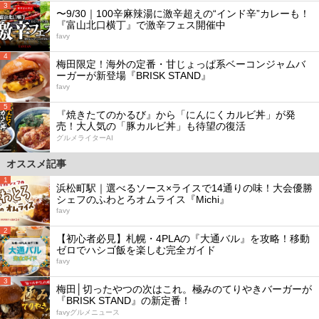
3
〜9/30｜100辛麻辣湯に激辛超えの“インド辛”カレーも！
『富山北口横丁』で激辛フェス開催中
favy
4
梅田限定！海外の定番・甘じょっぱ系ベーコンジャムバ
ーガーが新登場『BRISK STAND』
favy
5
『焼きたてのかるび』から「にんにくカルビ丼」が発
売！大人気の「豚カルビ丼」も待望の復活
グルメライターAI
オススメ記事
1
浜松町駅｜選べるソース×ライスで14通りの味！大会優勝
シェフのふわとろオムライス『Michi』
favy
2
【初心者必見】札幌・4PLAの『大通バル』を攻略！移動
ゼロでハシゴ飯を楽しむ完全ガイド
favy
3
梅田│切ったやつの次はこれ。極みのてりやきバーガーが
『BRISK STAND』の新定番！
favyグルメニュース