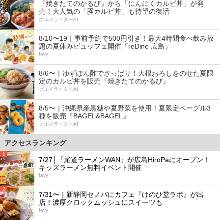
『焼きたてのかるび』から「にんにくカルビ丼」が発
売！大人気の「豚カルビ丼」も待望の復活
グルメライターAI
8/10〜19｜事前予約で500円引き！最大4時間食べ飲み放
題の夏休みビュッフェ開催『reDine 広島』
favy
8/6〜｜ゆずぽん酢でさっぱり！大根おろしをのせた夏限
定のカルビ丼を販売『焼きたてのかるび』
グルメライターAI
8/5〜｜沖縄県産黒糖や夏野菜を使用！夏限定ベーグル3
種を販売『BAGEL&BAGEL』
グルメライターAI
アクセスランキング
1
7/27│『尾道ラーメンWAN』が広島HiroPaにオープン！
キッズラーメン無料イベント開催
favy
2
7/31〜｜新静岡セノバにカフェ『けのひ堂ラボ』が出
店！濃厚クロックムッシュにスイーツも
favy