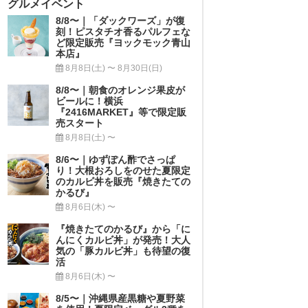
グルメイベント
8/8〜｜「ダックワーズ」が復
刻！ピスタチオ香るパルフェな
ど限定販売『ヨックモック青山
本店』
8月8日(土) 〜 8月30日(日)
8/8〜｜朝食のオレンジ果皮が
ビールに！横浜
『2416MARKET』等で限定販
売スタート
8月8日(土) 〜
8/6〜｜ゆずぽん酢でさっぱ
り！大根おろしをのせた夏限定
のカルビ丼を販売『焼きたての
かるび』
8月6日(木) 〜
『焼きたてのかるび』から「に
んにくカルビ丼」が発売！大人
気の「豚カルビ丼」も待望の復
活
8月6日(木) 〜
8/5〜｜沖縄県産黒糖や夏野菜