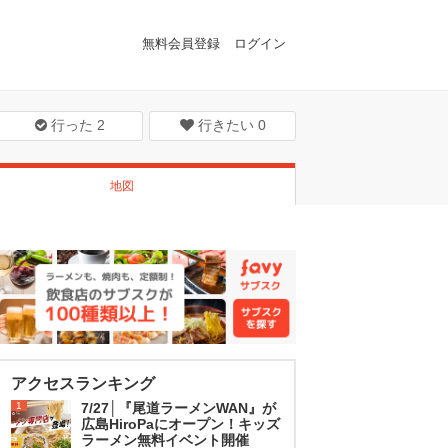
無料会員登録
ログイン
行った
2
行きたい
0
地図
アクセスランキング
1
7/27│『尾道ラーメンWAN』が
広島HiroPaにオープン！キッズ
ラーメン無料イベント開催