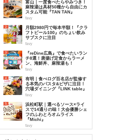
1
富山｜一度食べたらやみつき！
麻辣湯は具材50種から自由にカ
スタム可能『TAN TAN』
favy
2
月額2980円で毎本半額！『クラ
フトビール100』のちょい飲み
サブスクに注目
favy
3
『reDine広島』で食べたいラン
チ8選！唐揚げ定食からラーメ
ン、海鮮丼、麻辣湯も！
favy
4
有明｜食べログ百名店が監修す
る本気のパスタ&ピザに注目！
穴場ダイニング『LINK table』
favy
5
浜松町駅｜選べるソース×ライ
スで14通りの味！大会優勝シェ
フのふわとろオムライス
『Michi』
favy