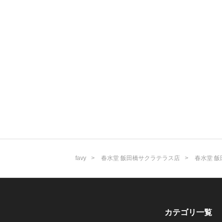
favy
春水堂 飯田橋サクラテラス店
春水堂 
カテゴリ一覧