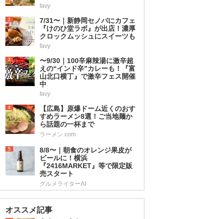
favy
2
7/31〜｜新静岡セノバにカフェ
『けのひ堂ラボ』が出店！濃厚
クロックムッシュにスイーツも
favy
3
〜9/30｜100辛麻辣湯に激辛超
えの“インド辛”カレーも！『富
山北口横丁』で激辛フェス開催
中
favy
4
【広島】原爆ドーム近くのおす
すめラーメン8選！ご当地麺か
ら話題の一杯まで
ラーメン.com
5
8/8〜｜朝食のオレンジ果皮が
ビールに！横浜
『2416MARKET』等で限定販
売スタート
グルメライターAI
オススメ記事