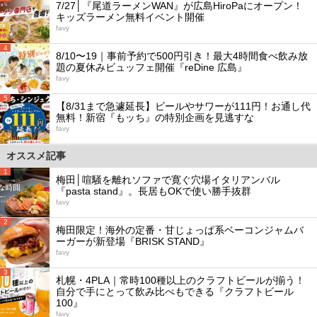
7/27│『尾道ラーメンWAN』が広島HiroPaにオープン！
キッズラーメン無料イベント開催
favy
4
8/10〜19｜事前予約で500円引き！最大4時間食べ飲み放
題の夏休みビュッフェ開催『reDine 広島』
favy
5
【8/31まで急遽延長】ビールやサワーが111円！お通し代
無料！新宿『もッち』の特別企画を見逃すな
favy
オススメ記事
1
梅田│喧騒を離れソファで寛ぐ穴場イタリアンバル
『pasta stand』。長居もOKで使い勝手抜群
favy
2
梅田限定！海外の定番・甘じょっぱ系ベーコンジャムバ
ーガーが新登場『BRISK STAND』
favy
3
札幌・4PLA｜常時100種以上のクラフトビールが揃う！
自分で手にとって飲み比べもできる『クラフトビール
100』
favy