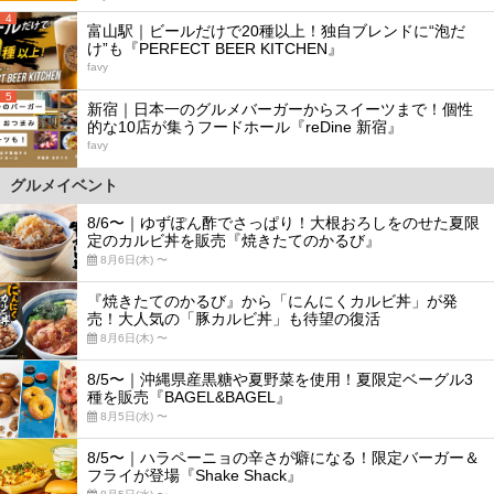
4
富山駅｜ビールだけで20種以上！独自ブレンドに“泡だ
け”も『PERFECT BEER KITCHEN』
favy
5
新宿｜日本一のグルメバーガーからスイーツまで！個性
的な10店が集うフードホール『reDine 新宿』
favy
グルメイベント
8/6〜｜ゆずぽん酢でさっぱり！大根おろしをのせた夏限
定のカルビ丼を販売『焼きたてのかるび』
8月6日(木) 〜
『焼きたてのかるび』から「にんにくカルビ丼」が発
売！大人気の「豚カルビ丼」も待望の復活
8月6日(木) 〜
8/5〜｜沖縄県産黒糖や夏野菜を使用！夏限定ベーグル3
種を販売『BAGEL&BAGEL』
8月5日(水) 〜
8/5〜｜ハラペーニョの辛さが癖になる！限定バーガー＆
フライが登場『Shake Shack』