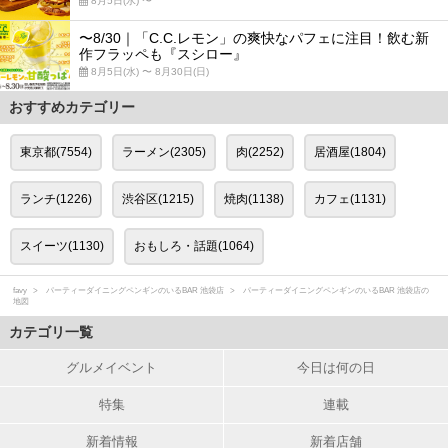
8月5日(水) 〜
〜8/30｜「C.C.レモン」の爽快なパフェに注目！飲む新
作フラッペも『スシロー』
8月5日(水) 〜 8月30日(日)
おすすめカテゴリー
東京都(7554)
ラーメン(2305)
肉(2252)
居酒屋(1804)
ランチ(1226)
渋谷区(1215)
焼肉(1138)
カフェ(1131)
スイーツ(1130)
おもしろ・話題(1064)
favy
パーティーダイニングペンギンのいるBAR 池袋店
パーティーダイニングペンギンのいるBAR 池袋店の
地図
カテゴリ一覧
グルメイベント
今日は何の日
特集
連載
新着情報
新着店舗