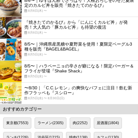
8/6〜｜ゆずぽん酢でさっぱり！大根おろしをのせた夏限
定のカルビ丼を販売『焼きたてのかるび』
8月6日(木) 〜
『焼きたてのかるび』から「にんにくカルビ丼」が発
売！大人気の「豚カルビ丼」も待望の復活
8月6日(木) 〜
8/5〜｜沖縄県産黒糖や夏野菜を使用！夏限定ベーグル3
種を販売『BAGEL&BAGEL』
8月5日(水) 〜
8/5〜｜ハラペーニョの辛さが癖になる！限定バーガー＆
フライが登場『Shake Shack』
8月5日(水) 〜
〜8/30｜「C.C.レモン」の爽快なパフェに注目！飲む新
作フラッペも『スシロー』
8月5日(水) 〜 8月30日(日)
おすすめカテゴリー
東京都(7553)
ラーメン(2305)
肉(2252)
居酒屋(1804)
ランチ(1226)
渋谷区(1215)
焼肉(1138)
カフェ(1130)