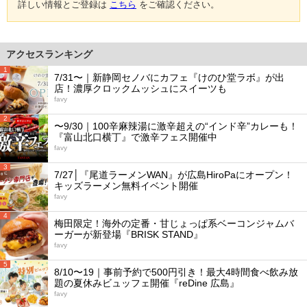
詳しい情報とご登録は
こちら
をご確認ください。
アクセスランキング
1
7/31〜｜新静岡セノバにカフェ『けのひ堂ラボ』が出
店！濃厚クロックムッシュにスイーツも
favy
2
〜9/30｜100辛麻辣湯に激辛超えの“インド辛”カレーも！
『富山北口横丁』で激辛フェス開催中
favy
3
7/27│『尾道ラーメンWAN』が広島HiroPaにオープン！
キッズラーメン無料イベント開催
favy
4
梅田限定！海外の定番・甘じょっぱ系ベーコンジャムバ
ーガーが新登場『BRISK STAND』
favy
5
8/10〜19｜事前予約で500円引き！最大4時間食べ飲み放
題の夏休みビュッフェ開催『reDine 広島』
favy