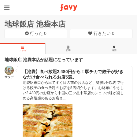
地球飯店 池袋本店
行った
0
行きたい
0
記事
地図
トップ
地球飯店 池袋本店が話題になっています
【池袋】食べ放題2,480円から！駅チカで餃子が好き
なだけ食べられるお店5選。
サタデ
ー
池袋駅東口から出てすぐ目の前のお店など、徒歩5分以内で行
ける餃子の食べ放題のお店を5店紹介します。お財布にやさし
い2,480円のお店から中国の三ツ星中華店のシェフの味が楽し
める高級感のあるお店ま...