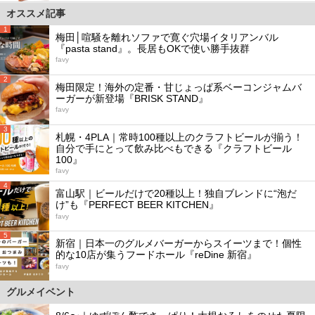
オススメ記事
1
梅田│喧騒を離れソファで寛ぐ穴場イタリアンバル
『pasta stand』。長居もOKで使い勝手抜群
favy
2
梅田限定！海外の定番・甘じょっぱ系ベーコンジャムバ
ーガーが新登場『BRISK STAND』
favy
3
札幌・4PLA｜常時100種以上のクラフトビールが揃う！
自分で手にとって飲み比べもできる『クラフトビール
100』
favy
4
富山駅｜ビールだけで20種以上！独自ブレンドに“泡だ
け”も『PERFECT BEER KITCHEN』
favy
5
新宿｜日本一のグルメバーガーからスイーツまで！個性
的な10店が集うフードホール『reDine 新宿』
favy
グルメイベント