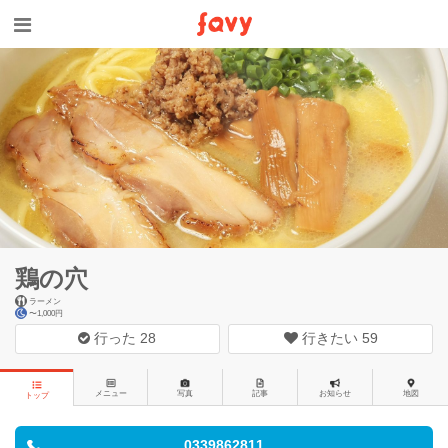
鶏の穴
ラーメン
〜1,000円
行った
28
行きたい
59
メニュー
写真
記事
お知らせ
地図
トップ
0339862811