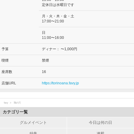
定休日は水曜日です
月・火・木・金・土
17:00〜21:00
日
11:00〜16:00
予算
ディナー：
〜1,000円
喫煙
禁煙
座席数
16
店舗URL
https://torinoana.favy.jp
favy
鶏の穴
カテゴリ一覧
グルメイベント
今日は何の日
特集
連載