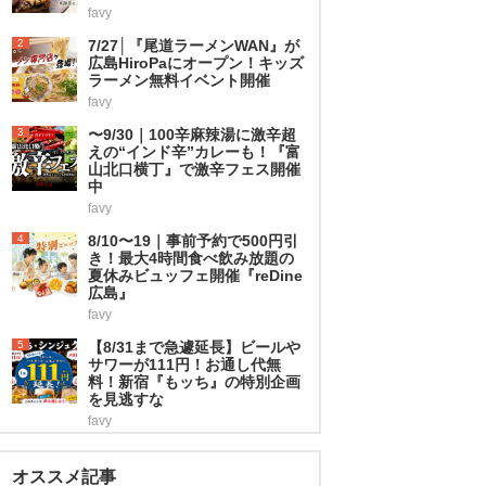
favy
2
7/27│『尾道ラーメンWAN』が
広島HiroPaにオープン！キッズ
ラーメン無料イベント開催
favy
3
〜9/30｜100辛麻辣湯に激辛超
えの“インド辛”カレーも！『富
山北口横丁』で激辛フェス開催
中
favy
4
8/10〜19｜事前予約で500円引
き！最大4時間食べ飲み放題の
夏休みビュッフェ開催『reDine
広島』
favy
5
【8/31まで急遽延長】ビールや
サワーが111円！お通し代無
料！新宿『もッち』の特別企画
を見逃すな
favy
オススメ記事