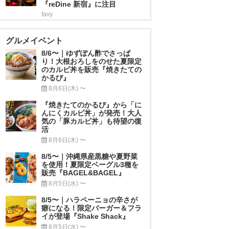
『reDine 新宿』に注目
favy
グルメイベント
8/6〜｜ゆずぽん酢でさっぱ
り！大根おろしをのせた夏限定
のカルビ丼を販売『焼きたての
かるび』
8月6日(木) 〜
『焼きたてのかるび』から「に
んにくカルビ丼」が発売！大人
気の「豚カルビ丼」も待望の復
活
8月6日(木) 〜
8/5〜｜沖縄県産黒糖や夏野菜
を使用！夏限定ベーグル3種を
販売『BAGEL&BAGEL』
8月5日(水) 〜
8/5〜｜ハラペーニョの辛さが
癖になる！限定バーガー＆フラ
イが登場『Shake Shack』
8月5日(水) 〜