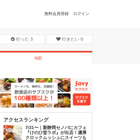
無料会員登録
ログイン
行った
3
行きたい
0
地図
アクセスランキング
1
7/31〜｜新静岡セノバにカフェ
『けのひ堂ラボ』が出店！濃厚
クロックムッシュにスイーツも