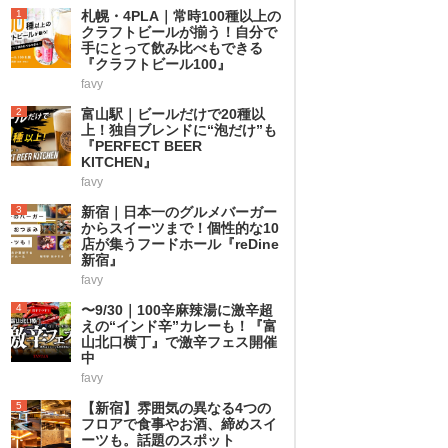
1
札幌・4PLA｜常時100種以上の
クラフトビールが揃う！自分で
手にとって飲み比べもできる
『クラフトビール100』
favy
2
富山駅｜ビールだけで20種以
上！独自ブレンドに“泡だけ”も
『PERFECT BEER
KITCHEN』
favy
3
新宿｜日本一のグルメバーガー
からスイーツまで！個性的な10
店が集うフードホール『reDine
新宿』
favy
4
〜9/30｜100辛麻辣湯に激辛超
えの“インド辛”カレーも！『富
山北口横丁』で激辛フェス開催
中
favy
5
【新宿】雰囲気の異なる4つの
フロアで食事やお酒、締めスイ
ーツも。話題のスポット