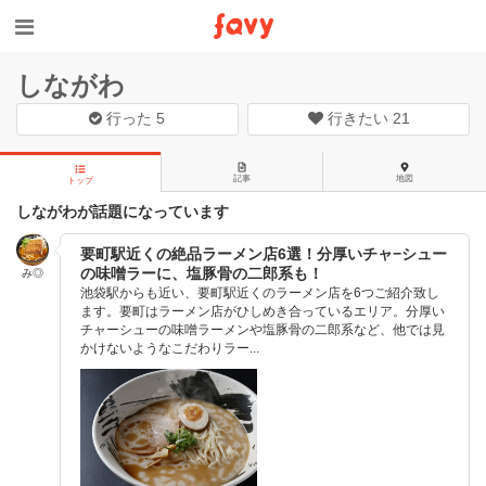
しながわ
行った
5
行きたい
21
記事
地図
トップ
しながわが話題になっています
要町駅近くの絶品ラーメン店6選！分厚いチャ−シュー
の味噌ラーに、塩豚骨の二郎系も！
み◎
池袋駅からも近い、要町駅近くのラーメン店を6つご紹介致し
ます。要町はラーメン店がひしめき合っているエリア。分厚い
チャーシューの味噌ラーメンや塩豚骨の二郎系など、他では見
かけないようなこだわりラー...