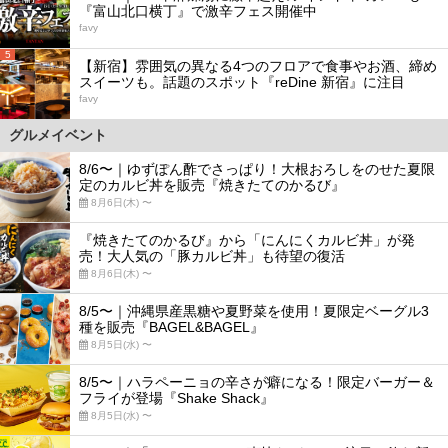
『富山北口横丁』で激辛フェス開催中
favy
5
【新宿】雰囲気の異なる4つのフロアで食事やお酒、締め
スイーツも。話題のスポット『reDine 新宿』に注目
favy
グルメイベント
8/6〜｜ゆずぽん酢でさっぱり！大根おろしをのせた夏限
定のカルビ丼を販売『焼きたてのかるび』
8月6日(木) 〜
『焼きたてのかるび』から「にんにくカルビ丼」が発
売！大人気の「豚カルビ丼」も待望の復活
8月6日(木) 〜
8/5〜｜沖縄県産黒糖や夏野菜を使用！夏限定ベーグル3
種を販売『BAGEL&BAGEL』
8月5日(水) 〜
8/5〜｜ハラペーニョの辛さが癖になる！限定バーガー＆
フライが登場『Shake Shack』
8月5日(水) 〜