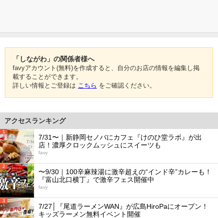
「しながわ」の関係者様へ
favyアカウント(無料)を作成すると、自分のお店の情報を編集し掲
載することができます。
詳しい情報とご登録は
こちら
をご確認ください。
アクセスランキング
1
7/31〜｜新静岡セノバにカフェ『けのひ堂ラボ』が出
店！濃厚クロックムッシュにスイーツも
favy
2
〜9/30｜100辛麻辣湯に激辛超えの“インド辛”カレーも！
『富山北口横丁』で激辛フェス開催中
favy
3
7/27│『尾道ラーメンWAN』が広島HiroPaにオープン！
キッズラーメン無料イベント開催