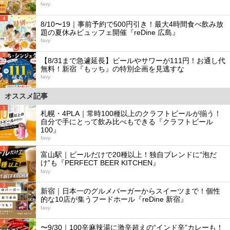
favy
4
8/10〜19｜事前予約で500円引き！最大4時間食べ飲み放
題の夏休みビュッフェ開催『reDine 広島』
favy
5
【8/31まで急遽延長】ビールやサワーが111円！お通し代
無料！新宿『もッち』の特別企画を見逃すな
favy
オススメ記事
1
札幌・4PLA｜常時100種以上のクラフトビールが揃う！
自分で手にとって飲み比べもできる『クラフトビール
100』
favy
2
富山駅｜ビールだけで20種以上！独自ブレンドに“泡だ
け”も『PERFECT BEER KITCHEN』
favy
3
新宿｜日本一のグルメバーガーからスイーツまで！個性
的な10店が集うフードホール『reDine 新宿』
favy
4
〜9/30｜100辛麻辣湯に激辛超えの“インド辛”カレーも！