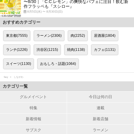
〜8/30｜「C.C.レモン」の爽快なパフェに注目！飲む新
作フラッペも『スシロー』
8月5日(水) 〜 8月30日(日)
おすすめカテゴリー
東京都(7555)
ラーメン(2306)
肉(2252)
居酒屋(1804)
ランチ(1226)
渋谷区(1215)
焼肉(1138)
カフェ(1131)
スイーツ(1130)
おもしろ・話題(1064)
favy
しながわ
カテゴリ一覧
グルメイベント
今日は何の日
特集
連載
新着情報
新着店舗
サブスク
ラーメン